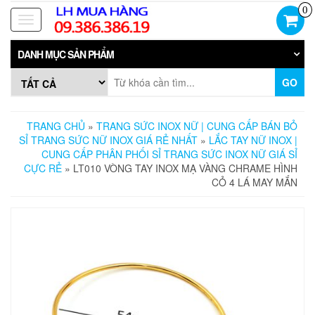
Skip
0
to
Toggle
the
navigation
content
DANH MỤC SẢN PHẨM
GO
TRANG CHỦ
»
TRANG SỨC INOX NỮ | CUNG CẤP BÁN BỎ
SỈ TRANG SỨC NỮ INOX GIÁ RẺ NHẤT
»
LẮC TAY NỮ INOX |
CUNG CẤP PHÂN PHỐI SỈ TRANG SỨC INOX NỮ GIÁ SỈ
CỰC RẺ
» LT010 VÒNG TAY INOX MẠ VÀNG CHRAME HÌNH
CỎ 4 LÁ MAY MẮN