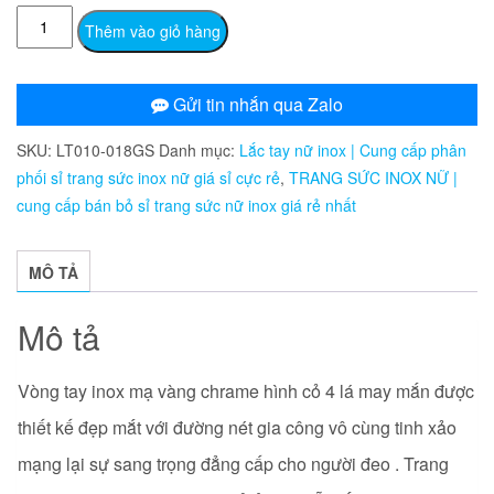
LT010
Thêm vào giỏ hàng
Vòng
tay
inox
Gửi tin nhắn qua Zalo
mạ
SKU:
LT010-018GS
Danh mục:
Lắc tay nữ inox | Cung cấp phân
vàng
phối sỉ trang sức inox nữ giá sỉ cực rẻ
,
TRANG SỨC INOX NỮ |
chrame
cung cấp bán bỏ sỉ trang sức nữ inox giá rẻ nhất
hình
cỏ
4
MÔ TẢ
lá
may
Mô tả
mắn
số
Vòng tay inox mạ vàng chrame hình cỏ 4 lá may mắn được
lượng
thiết kế đẹp mắt với đường nét gia công vô cùng tinh xảo
mạng lại sự sang trọng đẳng cấp cho người đeo . Trang