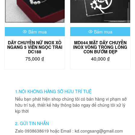
chọn
có
thể
được
chọn
Bấm mua
Bấm mua
trên
trang
DÂY CHUYỀN NỮ INOX XỎ
MD044 MẶT DÂY CHUYỀN
sản
NGANG 5 VIÊN NGỌC TRAI
INOX VÒNG TRÒNG LỒNG
phẩm
DC188
CON BƯỚM ĐẸP
75,000
₫
40,000
₫
1.NÓI KHÔNG HÀNG SỠ HỮU TRÍ TUỆ
Nếu bạn phát hiện shop chúng tôi có bán hàng vi phạm sở
hữu trí tuệ, thiết kế hãy thông báo ngay để chúng tôi xử lý
kịp thời
2. GỬI TIN NHẮN
Zalo 0938638619 hoặc Email : kd.congsang@gmail.com