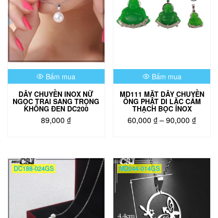
Bấm mua
Bấm mua
DÂY CHUYỀN INOX NỮ
MD111 MẶT DÂY CHUYỀN
NGỌC TRAI SANG TRỌNG
ÔNG PHẬT DI LẶC CẨM
KHÔNG ĐEN DC200
THẠCH BỌC INOX
Khoả
89,000
₫
60,000
₫
–
90,000
₫
giá:
Sản
từ
phẩm
60,00
này
đến
có
DC188-024GS
MD044-014GS
90,00
nhiều
biến
thể.
Các
tùy