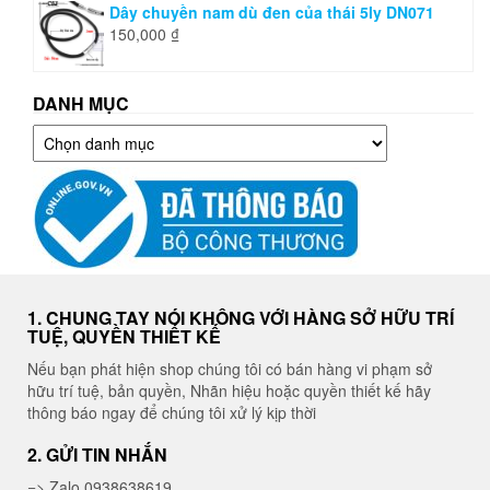
Dây chuyền nam dù đen của thái 5ly DN071
150,000
₫
DANH MỤC
Danh
mục
1. CHUNG TAY NÓI KHÔNG VỚI HÀNG SỞ HỮU TRÍ
TUỆ, QUYỀN THIẾT KẾ
Nếu bạn phát hiện shop chúng tôi có bán hàng vi phạm sở
hữu trí tuệ, bản quyền, Nhãn hiệu hoặc quyền thiết kế hãy
thông báo ngay để chúng tôi xử lý kịp thời
2. GỬI TIN NHẮN
=> Zalo 0938638619