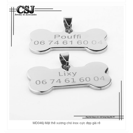
MD046j-Mặt thẻ xương chó inox cực đẹp giá rẻ