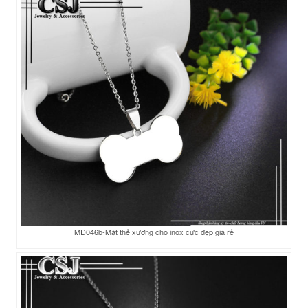
MD046b-Mặt thẻ xương cho inox cực đẹp giá rẻ