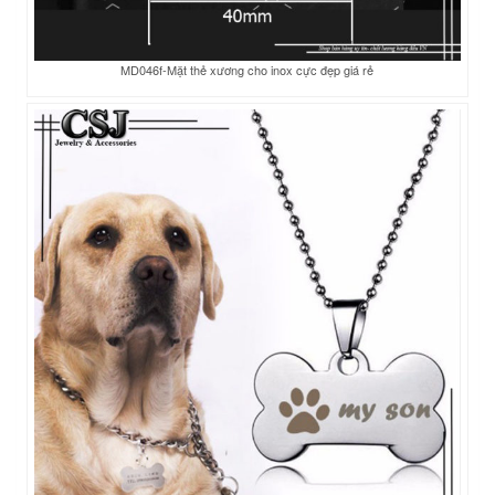
MD046f-Mặt thẻ xương cho inox cực đẹp giá rẻ