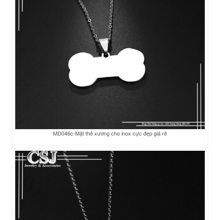
MD046c-Mặt thẻ xương cho inox cực đẹp giá rẻ