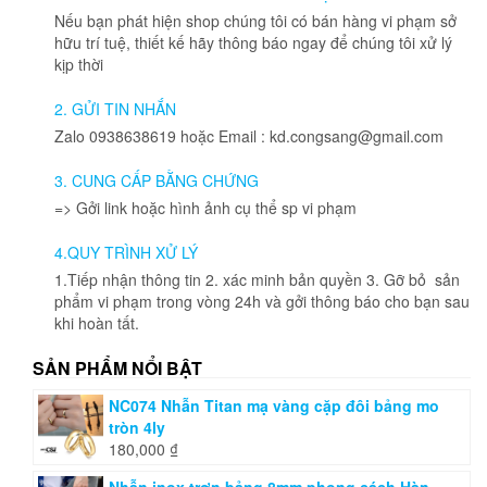
Nếu bạn phát hiện shop chúng tôi có bán hàng vi phạm sở
hữu trí tuệ, thiết kế hãy thông báo ngay để chúng tôi xử lý
kịp thời
2. GỬI TIN NHẮN
Zalo 0938638619 hoặc Email : kd.congsang@gmail.com
3. CUNG CẤP BẰNG CHỨNG
=> Gởi link hoặc hình ảnh cụ thể sp vi phạm
4.QUY TRÌNH XỬ LÝ
1.Tiếp nhận thông tin 2. xác minh bản quyền 3. Gỡ bỏ sản
phẩm vi phạm trong vòng 24h và gởi thông báo cho bạn sau
khi hoàn tất.
SẢN PHẨM NỔI BẬT
NC074 Nhẫn Titan mạ vàng cặp đôi bảng mo
tròn 4ly
180,000
₫
Nhẫn inox trơn bảng 8mm phong cách Hàn