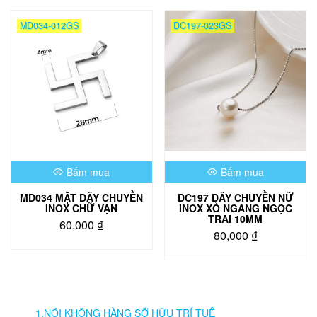
có
nhiều
MD034-012GS
DC197-023GS
biến
thể.
Các
tùy
chọn
có
thể
được
chọn
trên
Bấm mua
Bấm mua
trang
sản
MD034 MẶT DÂY CHUYỀN
DC197 DÂY CHUYỀN NỮ
phẩm
INOX CHỮ VẠN
INOX XỎ NGANG NGỌC
TRAI 10MM
60,000
₫
80,000
₫
1.NÓI KHÔNG HÀNG SỠ HỮU TRÍ TUỆ