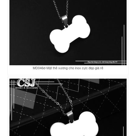
MD046d-Mặt thẻ xương cho inox cực đẹp giá rẻ