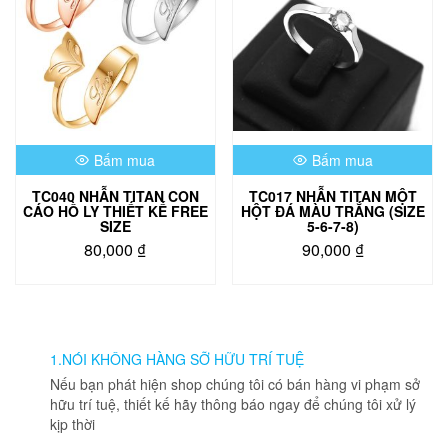
Bấm mua
Bấm mua
TC040 NHẪN TITAN CON
TC017 NHẪN TITAN MỘT
CÁO HỒ LY THIẾT KẾ FREE
HỘT ĐÁ MÀU TRẮNG (SIZE
SIZE
5-6-7-8)
80,000
₫
90,000
₫
Sản
Sản
phẩm
phẩm
này
này
có
có
nhiều
nhiều
1.NÓI KHÔNG HÀNG SỠ HỮU TRÍ TUỆ
biến
biến
Nếu bạn phát hiện shop chúng tôi có bán hàng vi phạm sở
thể.
thể.
hữu trí tuệ, thiết kế hãy thông báo ngay để chúng tôi xử lý
Các
Các
kịp thời
tùy
tùy