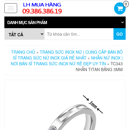
Skip
0
to
Toggle
the
navigation
content
DANH MỤC SẢN PHẨM
GO
TRANG CHỦ
»
TRANG SỨC INOX NỮ | CUNG CẤP BÁN BỎ
SỈ TRANG SỨC NỮ INOX GIÁ RẺ NHẤT
»
NHẪN NỮ INOX |
NƠI BÁN SỈ TRANG SỨC INOX NỮ RẺ ĐẸP UY TÍN
» TC343
NHẪN TITAN BẢNG 3MM