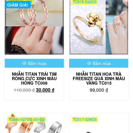
TC008-020GS
TC015-032GS
GIẢM GIÁ!
Bấm mua
Bấm mua
NHẪN TITAN TRÁI TIM
NHẪN TITAN HOA TRÀ
RỔNG CỰC XINH MÀU
FREESIZE QUÁ XINH MÀU
HỒNG TC008
VÀNG TC015
Giá
Giá
110,000
₫
30,000
₫
99,000
₫
gốc
hiện
là:
tại
110,000 ₫.
là:
30,000 ₫.
TC040-027GS-031GS
TC017-029GS