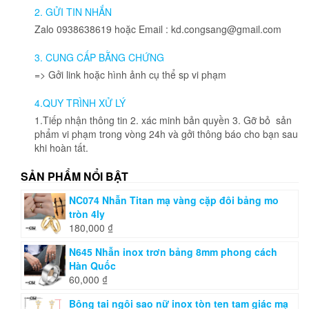
chọn
chọn
2. GỬI TIN NHẮN
có
có
Zalo 0938638619 hoặc Email : kd.congsang@gmail.com
thể
thể
được
được
3. CUNG CẤP BẰNG CHỨNG
chọn
chọn
=> Gởi link hoặc hình ảnh cụ thể sp vi phạm
trên
trên
trang
trang
4.QUY TRÌNH XỬ LÝ
sản
sản
phẩm
phẩm
1.Tiếp nhận thông tin 2. xác minh bản quyền 3. Gỡ bỏ sản
phẩm vi phạm trong vòng 24h và gởi thông báo cho bạn sau
khi hoàn tất.
SẢN PHẨM NỔI BẬT
NC074 Nhẫn Titan mạ vàng cặp đôi bảng mo
tròn 4ly
180,000
₫
N645 Nhẫn inox trơn bảng 8mm phong cách
Hàn Quốc
60,000
₫
Bông tai ngôi sao nữ inox tòn ten tam giác mạ