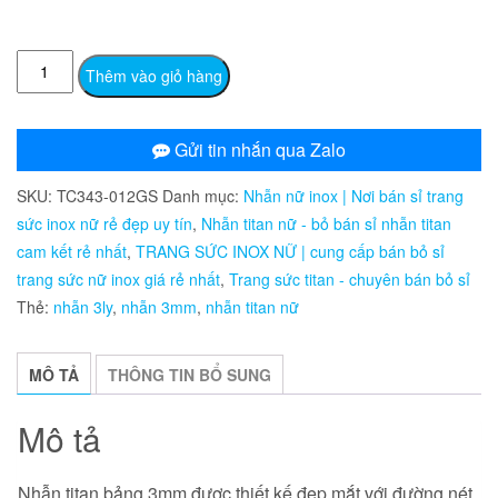
TC343
Thêm vào giỏ hàng
Nhẫn
titan
bảng
Gửi tin nhắn qua Zalo
3mm
SKU:
TC343-012GS
Danh mục:
Nhẫn nữ inox | Nơi bán sỉ trang
số
sức inox nữ rẻ đẹp uy tín
,
Nhẫn titan nữ - bỏ bán sỉ nhẫn titan
lượng
cam kết rẻ nhất
,
TRANG SỨC INOX NỮ | cung cấp bán bỏ sỉ
trang sức nữ inox giá rẻ nhất
,
Trang sức titan - chuyên bán bỏ sỉ
Thẻ:
nhẫn 3ly
,
nhẫn 3mm
,
nhẫn titan nữ
MÔ TẢ
THÔNG TIN BỔ SUNG
Mô tả
Nhẫn titan bảng 3mm được thiết kế đẹp mắt với đường nét