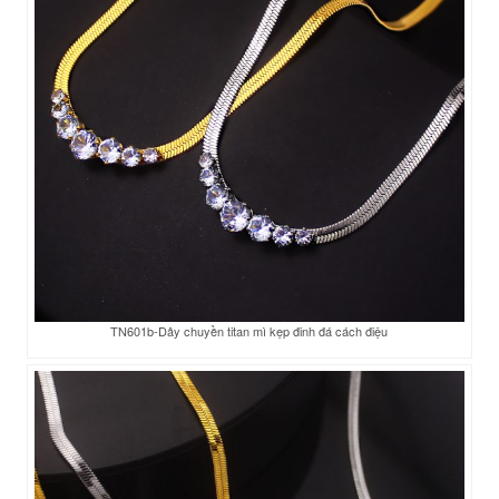
TN601b-Dây chuyền titan mì kẹp đinh đá cách điệu