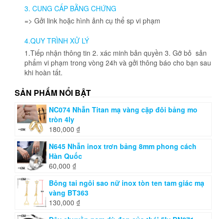
được
3. CUNG CẤP BẰNG CHỨNG
chọn
=> Gởi link hoặc hình ảnh cụ thể sp vi phạm
trên
trang
4.QUY TRÌNH XỬ LÝ
sản
phẩm
1.Tiếp nhận thông tin 2. xác minh bản quyền 3. Gỡ bỏ sản
phẩm vi phạm trong vòng 24h và gởi thông báo cho bạn sau
khi hoàn tất.
SẢN PHẨM NỔI BẬT
NC074 Nhẫn Titan mạ vàng cặp đôi bảng mo
tròn 4ly
180,000
₫
N645 Nhẫn inox trơn bảng 8mm phong cách
Hàn Quốc
60,000
₫
Bông tai ngôi sao nữ inox tòn ten tam giác mạ
vàng BT363
130,000
₫