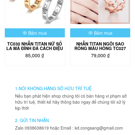
Bấm mua
Bấm mua
TC030 NHẪN TITAN NỮ SỐ
NHẪN TITAN NGÔI SAO
LA MÃ ĐÍNH ĐÁ CÁCH ĐIỆU
RỔNG MÀU HỒNG TC027
85,000
₫
79,000
₫
Sản
phẩm
này
có
nhiều
1.NÓI KHÔNG HÀNG SỠ HỮU TRÍ TUỆ
biến
Nếu bạn phát hiện shop chúng tôi có bán hàng vi phạm sở
thể.
hữu trí tuệ, thiết kế hãy thông báo ngay để chúng tôi xử lý
Các
kịp thời
tùy
chọn
2. GỬI TIN NHẮN
có
Zalo 0938638619 hoặc Email : kd.congsang@gmail.com
thể