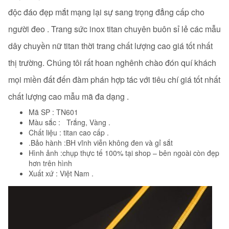
độc đáo đẹp mắt mạng lại sự sang trọng đẳng cấp cho
người đeo . Trang sức inox titan chuyên buôn sỉ lẻ các mẫu
dây chuyền nữ titan thời trang
chất lượng cao giá tốt nhất
thị trường. Chúng tôi rất hoan nghênh chào đón quí khách
mọi miền đất đến đàm phán hợp tác với tiêu chí giá tốt nhất
chất lượng cao mẫu mã đa dạng .
Mã SP : TN601
Màu sắc : Trắng, Vàng .
Chất liệu : titan cao cấp .
.Bảo hành :BH vĩnh viễn không đen và gỉ sắt
Hình ảnh :chụp thực tế 100% tại shop – bên ngoài còn đẹp
hơn trên hình
Xuất xứ : Việt Nam .