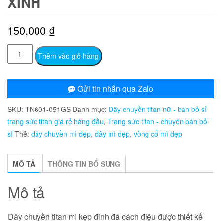
XINH
150,000
₫
TN601
Thêm vào giỏ hàng
Dây
chuyền
titan
Gửi tin nhắn qua Zalo
mì
SKU:
TN601-051GS
Danh mục:
Dây chuyền titan nữ - bán bỏ sỉ
kẹp
trang sức titan giá rẻ hàng đầu
,
Trang sức titan - chuyên bán bỏ
đinh
sỉ
Thẻ:
dây chuyền mì dẹp
,
dây mì dẹp
,
vòng cổ mì dẹp
đá
cách
điệu
MÔ TẢ
THÔNG TIN BỔ SUNG
cực
xinh
Mô tả
số
lượng
Dây chuyền titan mì kẹp đinh đá cách điệu được thiết kế