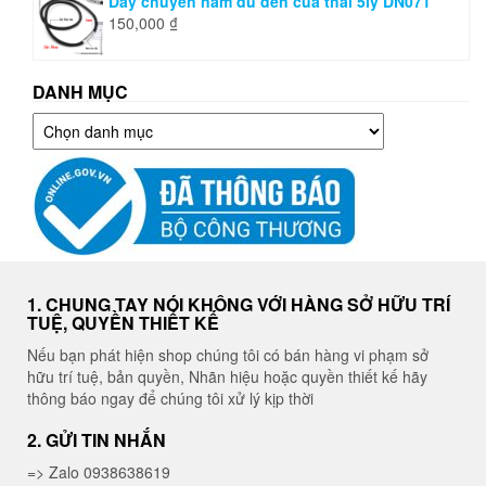
Dây chuyền nam dù đen của thái 5ly DN071
150,000
₫
DANH MỤC
Danh
mục
1. CHUNG TAY NÓI KHÔNG VỚI HÀNG SỞ HỮU TRÍ
TUỆ, QUYỀN THIẾT KẾ
Nếu bạn phát hiện shop chúng tôi có bán hàng vi phạm sở
hữu trí tuệ, bản quyền, Nhãn hiệu hoặc quyền thiết kế hãy
thông báo ngay để chúng tôi xử lý kịp thời
2. GỬI TIN NHẮN
=> Zalo 0938638619