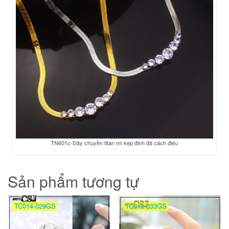
TN601c-Dây chuyền titan mì kẹp đinh đá cách điệu
Sản phẩm tương tự
TC014-029GS
TC010-033GS