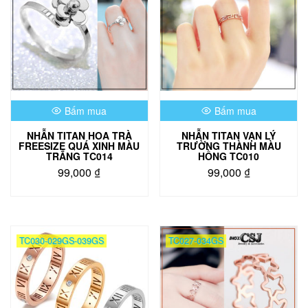
Bấm mua
Bấm mua
NHẪN TITAN HOA TRÀ
NHẪN TITAN VẠN LÝ
FREESIZE QUÁ XINH MÀU
TRƯỜNG THÀNH MÀU
TRẮNG TC014
HỒNG TC010
99,000
₫
99,000
₫
TC030-029GS-039GS
TC027-034GS