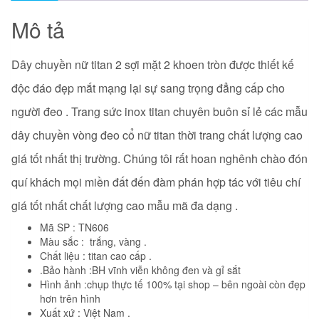
số
lượng
Mô tả
Dây chuyền nữ titan 2 sợi mặt 2 khoen tròn được thiết kế
độc đáo đẹp mắt mạng lại sự sang trọng đẳng cấp cho
người đeo . Trang sức inox titan chuyên buôn sỉ lẻ các mẫu
dây chuyền vòng đeo cổ nữ titan thời trang
chất lượng cao
giá tốt nhất thị trường. Chúng tôi rất hoan nghênh chào đón
quí khách mọi miền đất đến đàm phán hợp tác với tiêu chí
giá tốt nhất chất lượng cao mẫu mã đa dạng .
Mã SP : TN606
Màu sắc : trắng, vàng .
Chất liệu : titan cao cấp .
.Bảo hành :BH vĩnh viễn không đen và gỉ sắt
Hình ảnh :chụp thực tế 100% tại shop – bên ngoài còn đẹp
hơn trên hình
Xuất xứ : Việt Nam .