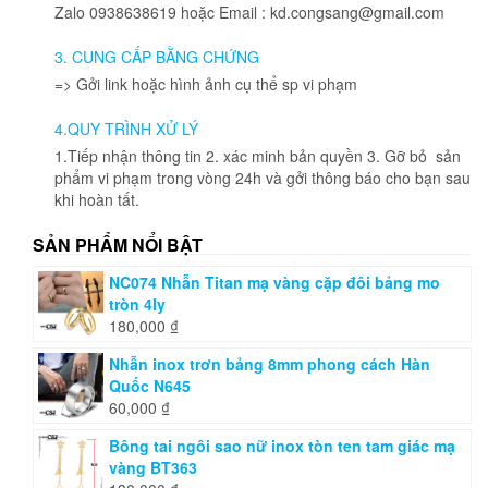
Zalo 0938638619 hoặc Email : kd.congsang@gmail.com
3. CUNG CẤP BẰNG CHỨNG
=> Gởi link hoặc hình ảnh cụ thể sp vi phạm
4.QUY TRÌNH XỬ LÝ
1.Tiếp nhận thông tin 2. xác minh bản quyền 3. Gỡ bỏ sản
phẩm vi phạm trong vòng 24h và gởi thông báo cho bạn sau
khi hoàn tất.
SẢN PHẨM NỔI BẬT
NC074 Nhẫn Titan mạ vàng cặp đôi bảng mo
tròn 4ly
180,000
₫
Nhẫn inox trơn bảng 8mm phong cách Hàn
Quốc N645
60,000
₫
Bông tai ngôi sao nữ inox tòn ten tam giác mạ
vàng BT363