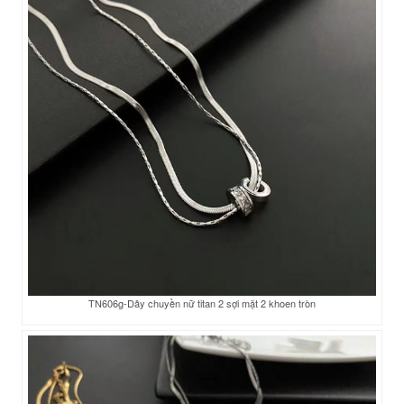
TN606g-Dây chuyền nữ titan 2 sợi mặt 2 khoen tròn