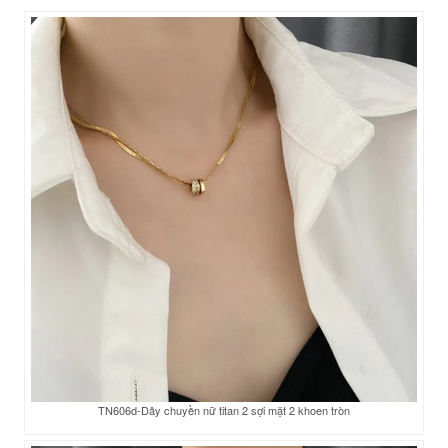
TN606d-Dây chuyền nữ titan 2 sợi mặt 2 khoen tròn