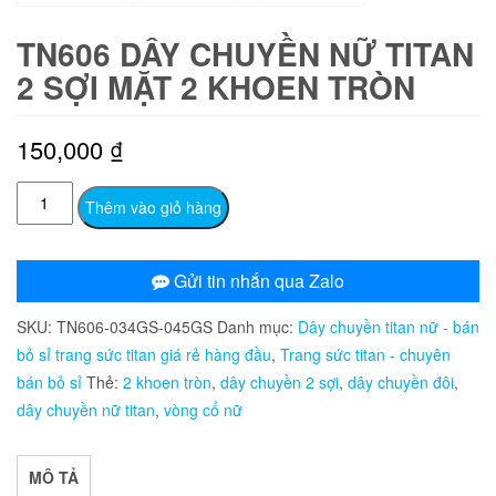
TN606 DÂY CHUYỀN NỮ TITAN
2 SỢI MẶT 2 KHOEN TRÒN
150,000
₫
TN606
Thêm vào giỏ hàng
Dây
chuyền
nữ
Gửi tin nhắn qua Zalo
titan
SKU:
TN606-034GS-045GS
Danh mục:
Dây chuyền titan nữ - bán
2
bỏ sỉ trang sức titan giá rẻ hàng đầu
,
Trang sức titan - chuyên
sợi
bán bỏ sỉ
Thẻ:
2 khoen tròn
,
dây chuyền 2 sợi
,
dây chuyền đôi
,
mặt
dây chuyền nữ titan
,
vòng cổ nữ
2
khoen
tròn
MÔ TẢ