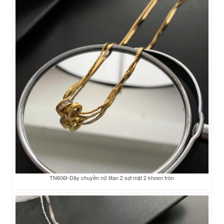
TN606f-Dây chuyền nữ titan 2 sợi mặt 2 khoen tròn