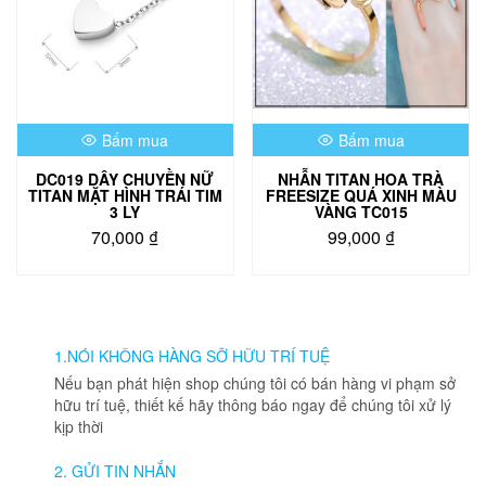
tùy
chọn
có
thể
được
chọn
Bấm mua
Bấm mua
trên
trang
DC019 DÂY CHUYỀN NỮ
NHẪN TITAN HOA TRÀ
sản
TITAN MẶT HÌNH TRÁI TIM
FREESIZE QUÁ XINH MÀU
phẩm
3 LY
VÀNG TC015
70,000
₫
99,000
₫
1.NÓI KHÔNG HÀNG SỠ HỮU TRÍ TUỆ
Nếu bạn phát hiện shop chúng tôi có bán hàng vi phạm sở
hữu trí tuệ, thiết kế hãy thông báo ngay để chúng tôi xử lý
kịp thời
2. GỬI TIN NHẮN