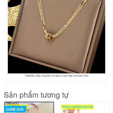
TN606e-Dây chuyền nữ titan 2 sợi mặt 2 khoen tròn
Sản phẩm tương tự
TC008-020GS
TC013-027GS-037GS
GIẢM GIÁ!