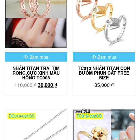
Bấm mua
Bấm mua
NHẪN TITAN TRÁI TIM
TC013 NHẪN TITAN CON
RỔNG CỰC XINH MÀU
BƯỚM PHUN CÁT FREE
HỒNG TC008
SIZE
Giá
Giá
110,000
₫
30,000
₫
85,000
₫
gốc
hiện
Sản
là:
tại
phẩm
110,000 ₫.
là:
này
30,000 ₫.
có
DC019-021GS
TC015-032GS
nhiều
biến
thể.
Các