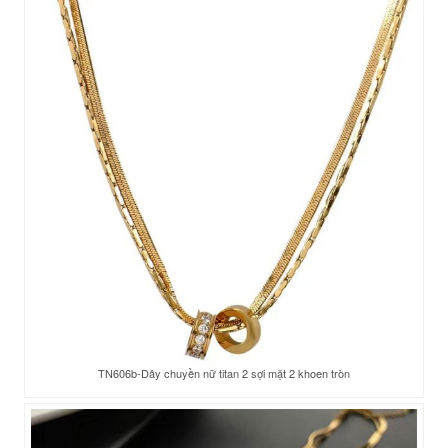
TN606b-Dây chuyền nữ titan 2 sợi mặt 2 khoen tròn