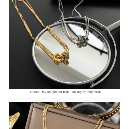
TN606a-Dây chuyền nữ titan 2 sợi mặt 2 khoen tròn