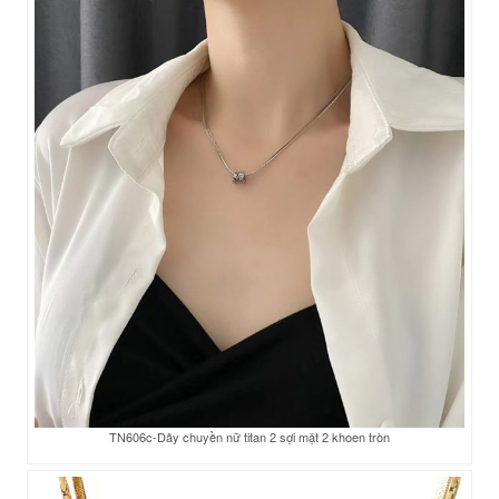
TN606c-Dây chuyền nữ titan 2 sợi mặt 2 khoen tròn