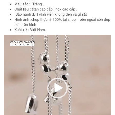
Màu sắc : Trắng .
Chất liệu : titan cao cấp, inox cao cấp .
.Bảo hành :BH vĩnh viễn không đen và gỉ sắt
Hình ảnh :chụp thực tế 100% tại shop – bên ngoài còn đẹp
hơn trên hình
Xuất xứ : Việt Nam.
Trình
chơi
Video