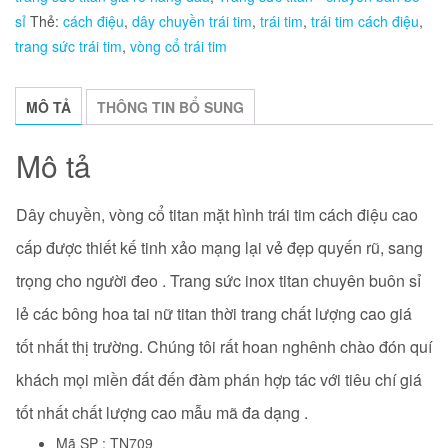
mặt
sỉ
Thẻ:
cách điệu
,
dây chuyền trái tim
,
trái tim
,
trái tim cách điệu
,
hình
trang sức trái tim
,
vòng cổ trái tim
trái
tim
cách
MÔ TẢ
THÔNG TIN BỔ SUNG
điệu
số
Mô tả
lượng
Dây chuyền, vòng cổ titan mặt hình trái tim cách điệu cao
cấp được thiết kế tinh xảo
mạng lại vẻ đẹp quyến rũ, sang
trọng cho người đeo . Trang sức inox titan chuyên buôn sỉ
lẻ các bông hoa tai nữ titan thời trang
chất lượng cao giá
tốt nhất thị trường. Chúng tôi rất hoan nghênh chào đón quí
khách mọi miền đất đến đàm phán hợp tác với tiêu chí giá
tốt nhất chất lượng cao mẫu mã đa dạng .
Mã SP : TN709