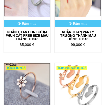
Bấm mua
Bấm mua
NHẪN TITAN CON BƯỚM
NHẪN TITAN VẠN LÝ
PHUN CÁT FREE SIZE MÀU
TRƯỜNG THÀNH MÀU
TRẮNG TC043
HỒNG TC010
85,000
₫
99,000
₫
TC034-027GS
TC051-027GS-031GS