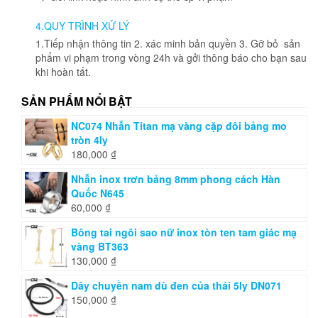
trang
4.QUY TRÌNH XỬ LÝ
sản
phẩm
1.Tiếp nhận thông tin 2. xác minh bản quyền 3. Gỡ bỏ sản
phẩm vi phạm trong vòng 24h và gởi thông báo cho bạn sau
khi hoàn tất.
SẢN PHẨM NỔI BẬT
NC074 Nhẫn Titan mạ vàng cặp đôi bảng mo
tròn 4ly
180,000
₫
Nhẫn inox trơn bảng 8mm phong cách Hàn
Quốc N645
60,000
₫
Bông tai ngôi sao nữ inox tòn ten tam giác mạ
vàng BT363
130,000
₫
Dây chuyền nam dù đen của thái 5ly DN071
150,000
₫