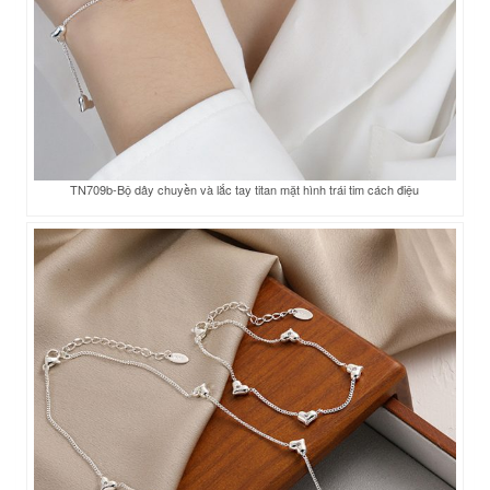
TN709b-Bộ dây chuyền và lắc tay titan mặt hình trái tim cách điệu