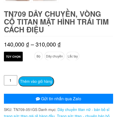
TN709 DÂY CHUYỀN, VÒNG
CỔ TITAN MẶT HÌNH TRÁI TIM
CÁCH ĐIỆU
Khoảng
140,000
₫
–
310,000
₫
giá:
Bộ
Dây chuyền
Lắc tay
TÙY CHỌN
từ
140,000 ₫
TN709
Thêm vào giỏ hàng
đến
Dây
chuyền,
310,000 ₫
vòng
Gửi tin nhắn qua Zalo
cổ
SKU:
TN709-051GS
Danh mục:
Dây chuyền titan nữ - bán bỏ sỉ
titan
trang sức titan giá rẻ hàng đầu
,
Trang sức titan - chuyên bán bỏ