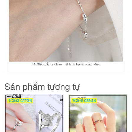
TN709d-Lắc tay titan mặt hình trái tim cách điệu
Sản phẩm tương tự
TC043-027GS
TC010-033GS