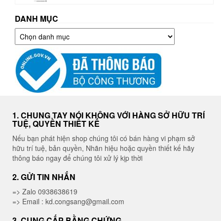
DANH MỤC
Danh
mục
1. CHUNG TAY NÓI KHÔNG VỚI HÀNG SỞ HỮU TRÍ
TUỆ, QUYỀN THIẾT KẾ
Nếu bạn phát hiện shop chúng tôi có bán hàng vi phạm sở
hữu trí tuệ, bản quyền, Nhãn hiệu hoặc quyền thiết kế hãy
thông báo ngay để chúng tôi xử lý kịp thời
2. GỬI TIN NHẮN
=> Zalo 0938638619
=> Email : kd.congsang@gmail.com
3. CUNG CẤP BẰNG CHỨNG