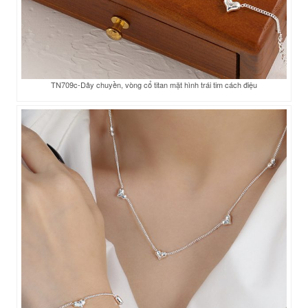
TN709c-Dây chuyền, vòng cổ titan mặt hình trái tim cách điệu