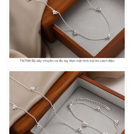
TN709f-Bộ dây chuyền và lắc tay titan mặt hình trái tim cách điệu