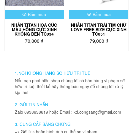
Bấm mua
Bấm mua
NHẪN TITAN HOA CÚC
NHẪN TITAN TRÁI TIM CHỮ
MÀU HỒNG CỰC XINH
LOVE FREE SIZE CỰC XINH
KHÔNG ĐEN TC034
TC051
70,000
₫
79,000
₫
Sản
phẩm
này
có
nhiều
1.NÓI KHÔNG HÀNG SỠ HỮU TRÍ TUỆ
biến
Nếu bạn phát hiện shop chúng tôi có bán hàng vi phạm sở
thể.
hữu trí tuệ, thiết kế hãy thông báo ngay để chúng tôi xử lý
Các
kịp thời
tùy
chọn
2. GỬI TIN NHẮN
có
Zalo 0938638619 hoặc Email : kd.congsang@gmail.com
thể
được
3. CUNG CẤP BẰNG CHỨNG
chọn
=> Gởi link hoặc hình ảnh cụ thể sp vi phạm
trên