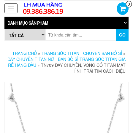
Skip
0
to
Toggle
the
navigation
content
DANH MỤC SẢN PHẨM
GO
TRANG CHỦ
»
TRANG SỨC TITAN - CHUYÊN BÁN BỎ SỈ
»
DÂY CHUYỀN TITAN NỮ - BÁN BỎ SỈ TRANG SỨC TITAN GIÁ
RẺ HÀNG ĐẦU
» TN709 DÂY CHUYỀN, VÒNG CỔ TITAN MẶT
HÌNH TRÁI TIM CÁCH ĐIỆU