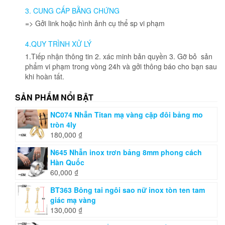
được
3. CUNG CẤP BẰNG CHỨNG
chọn
=> Gởi link hoặc hình ảnh cụ thể sp vi phạm
trên
trang
4.QUY TRÌNH XỬ LÝ
sản
phẩm
1.Tiếp nhận thông tin 2. xác minh bản quyền 3. Gỡ bỏ sản
phẩm vi phạm trong vòng 24h và gởi thông báo cho bạn sau
khi hoàn tất.
SẢN PHẨM NỔI BẬT
NC074 Nhẫn Titan mạ vàng cặp đôi bảng mo
tròn 4ly
180,000
₫
N645 Nhẫn inox trơn bảng 8mm phong cách
Hàn Quốc
60,000
₫
BT363 Bông tai ngôi sao nữ inox tòn ten tam
giác mạ vàng
130,000
₫