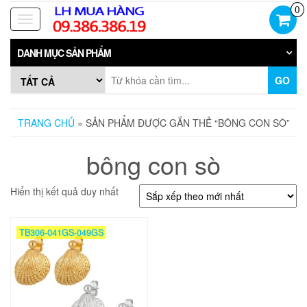
Skip
0
to
Toggle
the
navigation
content
DANH MỤC SẢN PHẨM
GO
TRANG CHỦ
» SẢN PHẨM ĐƯỢC GẮN THẺ “BÔNG CON SÒ”
bông con sò
Hiển thị kết quả duy nhất
TB306-041GS-049GS