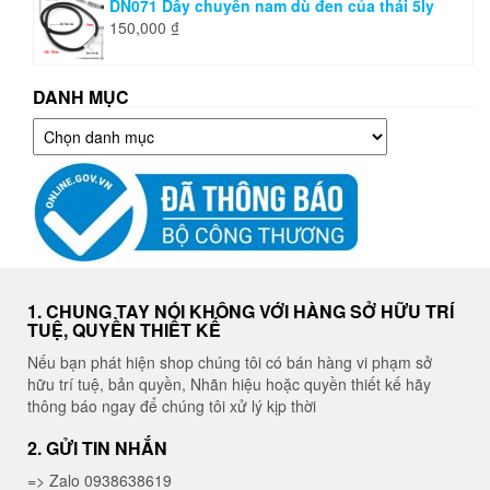
DN071 Dây chuyền nam dù đen của thái 5ly
150,000
₫
DANH MỤC
Danh
mục
1. CHUNG TAY NÓI KHÔNG VỚI HÀNG SỞ HỮU TRÍ
TUỆ, QUYỀN THIẾT KẾ
Nếu bạn phát hiện shop chúng tôi có bán hàng vi phạm sở
hữu trí tuệ, bản quyền, Nhãn hiệu hoặc quyền thiết kế hãy
thông báo ngay để chúng tôi xử lý kịp thời
2. GỬI TIN NHẮN
=> Zalo 0938638619