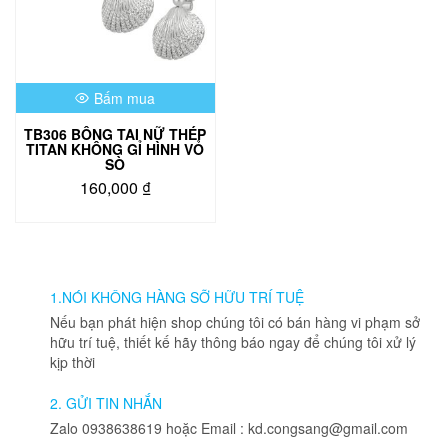
Bấm mua
TB306 BÔNG TAI NỮ THÉP
TITAN KHÔNG GỈ HÌNH VỎ
SÒ
160,000
₫
Sản
phẩm
này
có
nhiều
1.NÓI KHÔNG HÀNG SỠ HỮU TRÍ TUỆ
biến
Nếu bạn phát hiện shop chúng tôi có bán hàng vi phạm sở
thể.
hữu trí tuệ, thiết kế hãy thông báo ngay để chúng tôi xử lý
Các
kịp thời
tùy
chọn
2. GỬI TIN NHẮN
có
Zalo 0938638619 hoặc Email : kd.congsang@gmail.com
thể