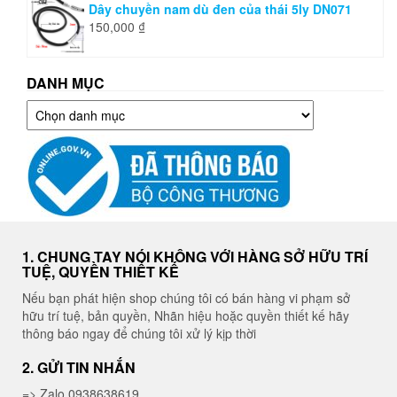
Dây chuyền nam dù đen của thái 5ly DN071
150,000
₫
DANH MỤC
Danh
mục
1. CHUNG TAY NÓI KHÔNG VỚI HÀNG SỞ HỮU TRÍ
TUỆ, QUYỀN THIẾT KẾ
Nếu bạn phát hiện shop chúng tôi có bán hàng vi phạm sở
hữu trí tuệ, bản quyền, Nhãn hiệu hoặc quyền thiết kế hãy
thông báo ngay để chúng tôi xử lý kịp thời
2. GỬI TIN NHẮN
=> Zalo 0938638619