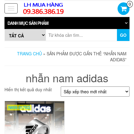
Skip
0
to
Toggle
the
navigation
content
DANH MỤC SẢN PHẨM
GO
TRANG CHỦ
» SẢN PHẨM ĐƯỢC GẮN THẺ “NHẪN NAM
ADIDAS”
nhẫn nam adidas
Hiển thị kết quả duy nhất
N655-017GS