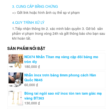
3. CUNG CẤP BẰNG CHỨNG
=> Gởi link hoặc hình ảnh cụ thể sp vi phạm
4.QUY TRÌNH XỬ LÝ
1.Tiếp nhận thông tin 2. xác minh bản quyền 3. Gỡ bỏ sản
phẩm vi phạm trong vòng 24h và gởi thông báo cho bạn sau
khi hoàn tất.
SẢN PHẨM NỔI BẬT
NC074 Nhẫn Titan mạ vàng cặp đôi bảng mo
tròn 4ly
180,000
₫
Nhẫn inox trơn bảng 8mm phong cách Hàn
Quốc N645
60,000
₫
Bông tai ngôi sao nữ inox tòn ten tam giác mạ
vàng BT363
130,000
₫