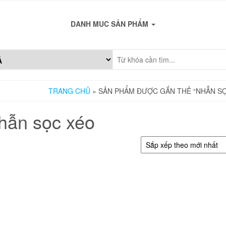
DANH MUC SẢN PHẨM
TRANG CHỦ
» SẢN PHẨM ĐƯỢC GẮN THẺ “NHẪN S
hẫn sọc xéo