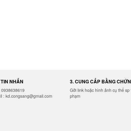
I TIN NHẮN
3. CUNG CẤP BẰNG CHỨ
o 0938638619
Gởi link hoặc hình ảnh cụ thể sp 
il : kd.congsang@gmail.com
phạm