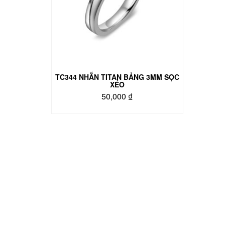
TC344 NHẪN TITAN BẢNG 3MM SỌC
XÉO
50,000
₫
Sản
phẩm
này
có
nhiều
biến
thể.
Các
tùy
chọn
có
thể