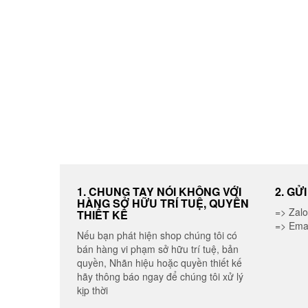
được
chọn
trên
trang
sản
phẩm
1. CHUNG TAY NÓI KHÔNG VỚI
2. GỬ
HÀNG SỞ HỮU TRÍ TUỆ, QUYỀN
=> Zal
THIẾT KẾ
=> Ema
Nếu bạn phát hiện shop chúng tôi có
bán hàng vi phạm sở hữu trí tuệ, bản
quyền, Nhãn hiệu hoặc quyền thiết kế
hãy thông báo ngay để chúng tôi xử lý
kịp thời