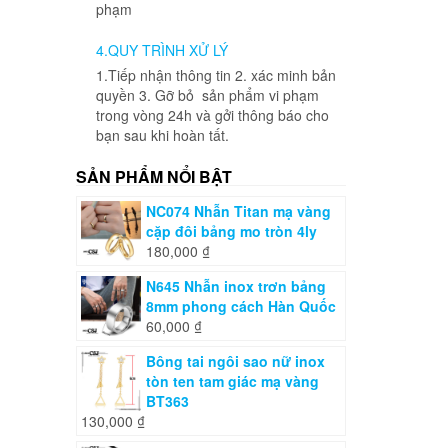
phạm
4.QUY TRÌNH XỬ LÝ
1.Tiếp nhận thông tin 2. xác minh bản
quyền 3. Gỡ bỏ sản phẩm vi phạm
trong vòng 24h và gởi thông báo cho
bạn sau khi hoàn tất.
SẢN PHẨM NỔI BẬT
NC074 Nhẫn Titan mạ vàng
cặp đôi bảng mo tròn 4ly
180,000
₫
N645 Nhẫn inox trơn bảng
8mm phong cách Hàn Quốc
60,000
₫
Bông tai ngôi sao nữ inox
tòn ten tam giác mạ vàng
BT363
130,000
₫