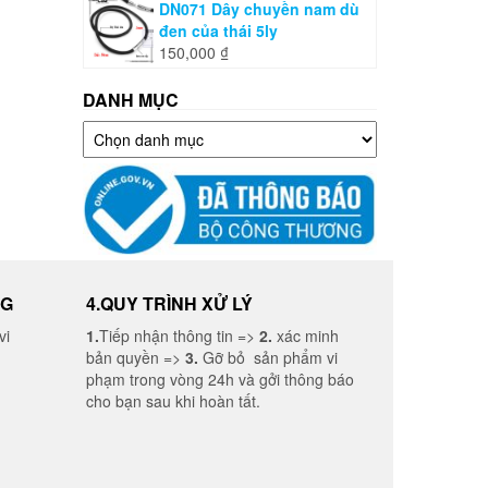
DN071 Dây chuyền nam dù
đen của thái 5ly
150,000
₫
DANH MỤC
Danh
mục
NG
4.QUY TRÌNH XỬ LÝ
vi
1.
Tiếp nhận thông tin =>
2.
xác minh
bản quyền =>
3.
Gỡ bỏ sản phẩm vi
phạm trong vòng 24h và gởi thông báo
cho bạn sau khi hoàn tất.