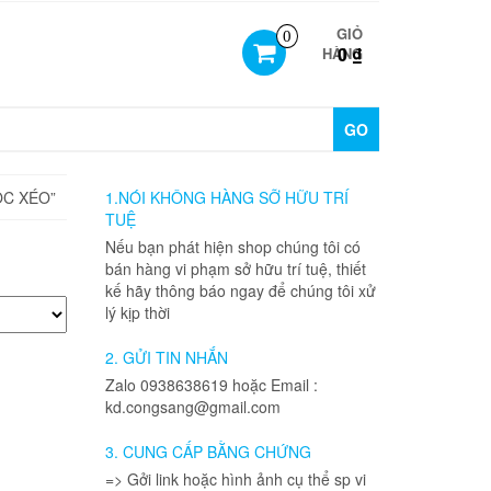
GIỎ
0
0 ₫
HÀNG
GO
ỌC XÉO”
1.NÓI KHÔNG HÀNG SỠ HỮU TRÍ
TUỆ
Nếu bạn phát hiện shop chúng tôi có
bán hàng vi phạm sở hữu trí tuệ, thiết
kế hãy thông báo ngay để chúng tôi xử
lý kịp thời
2. GỬI TIN NHẮN
Zalo 0938638619 hoặc Email :
kd.congsang@gmail.com
3. CUNG CẤP BẰNG CHỨNG
=> Gởi link hoặc hình ảnh cụ thể sp vi