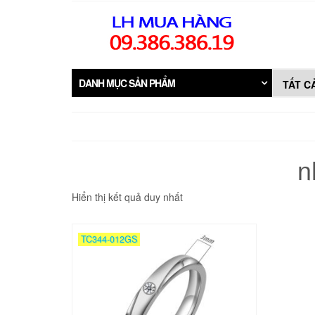
Skip
to
the
content
DANH MỤC SẢN PHẨM
n
Hiển thị kết quả duy nhất
TC344-012GS