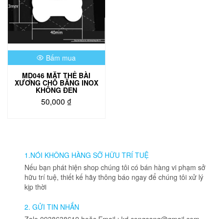
Bấm mua
MD046 MẶT THẺ BÀI
XƯƠNG CHÓ BẰNG INOX
KHÔNG ĐEN
50,000
₫
1.NÓI KHÔNG HÀNG SỠ HỮU TRÍ TUỆ
Nếu bạn phát hiện shop chúng tôi có bán hàng vi phạm sở
hữu trí tuệ, thiết kế hãy thông báo ngay để chúng tôi xử lý
kịp thời
2. GỬI TIN NHẮN
Zalo 0938638619 hoặc Email : kd.congsang@gmail.com