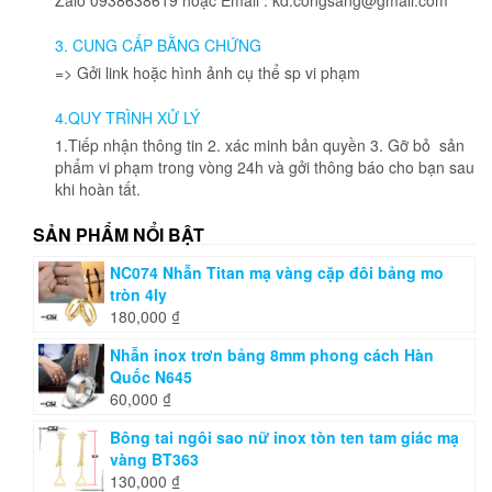
3. CUNG CẤP BẰNG CHỨNG
=> Gởi link hoặc hình ảnh cụ thể sp vi phạm
4.QUY TRÌNH XỬ LÝ
1.Tiếp nhận thông tin 2. xác minh bản quyền 3. Gỡ bỏ sản
phẩm vi phạm trong vòng 24h và gởi thông báo cho bạn sau
khi hoàn tất.
SẢN PHẨM NỔI BẬT
NC074 Nhẫn Titan mạ vàng cặp đôi bảng mo
tròn 4ly
180,000
₫
Nhẫn inox trơn bảng 8mm phong cách Hàn
Quốc N645
60,000
₫
Bông tai ngôi sao nữ inox tòn ten tam giác mạ
vàng BT363
130,000
₫