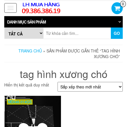
Skip
0
to
Toggle
the
navigation
content
DANH MỤC SẢN PHẨM
GO
TRANG CHỦ
» SẢN PHẨM ĐƯỢC GẮN THẺ “TAG HÌNH
XƯƠNG CHÓ”
tag hình xương chó
Hiển thị kết quả duy nhất
MD046-014GS