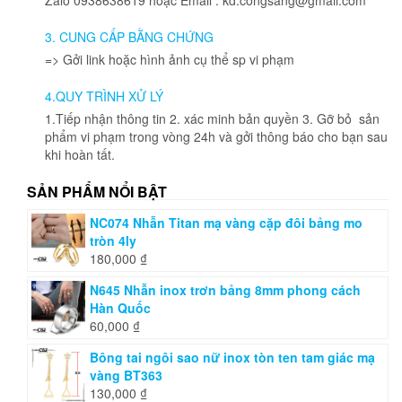
3. CUNG CẤP BẰNG CHỨNG
=> Gởi link hoặc hình ảnh cụ thể sp vi phạm
4.QUY TRÌNH XỬ LÝ
1.Tiếp nhận thông tin 2. xác minh bản quyền 3. Gỡ bỏ sản
phẩm vi phạm trong vòng 24h và gởi thông báo cho bạn sau
khi hoàn tất.
SẢN PHẨM NỔI BẬT
NC074 Nhẫn Titan mạ vàng cặp đôi bảng mo
tròn 4ly
180,000
₫
N645 Nhẫn inox trơn bảng 8mm phong cách
Hàn Quốc
60,000
₫
Bông tai ngôi sao nữ inox tòn ten tam giác mạ
vàng BT363
130,000
₫