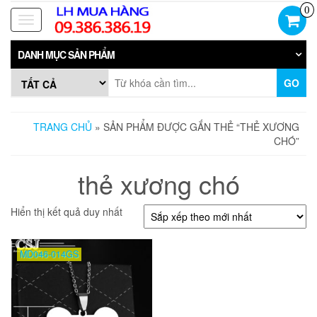
Skip
0
to
Toggle
the
navigation
content
DANH MỤC SẢN PHẨM
GO
TRANG CHỦ
» SẢN PHẨM ĐƯỢC GẮN THẺ “THẺ XƯƠNG
CHÓ”
thẻ xương chó
Hiển thị kết quả duy nhất
MD046-014GS