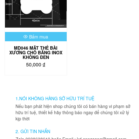
Bấm mua
MD046 MẶT THẺ BÀI
XƯƠNG CHÓ BẰNG INOX
KHÔNG ĐEN
50,000
₫
1.NÓI KHÔNG HÀNG SỠ HỮU TRÍ TUỆ
Nếu bạn phát hiện shop chúng tôi có bán hàng vi phạm sở
hữu trí tuệ, thiết kế hãy thông báo ngay để chúng tôi xử lý
kịp thời
2. GỬI TIN NHẮN
Zalo 0938638619 hoặc Email : kd.congsang@gmail.com