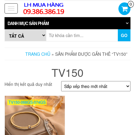
Skip
0
to
Toggle
the
navigation
content
DANH MỤC SẢN PHẨM
GO
TRANG CHỦ
» SẢN PHẨM ĐƯỢC GẮN THẺ “TV150”
TV150
Hiển thị kết quả duy nhất
TV150-066GS-074GS