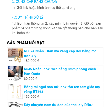
3. CUNG CẤP BẰNG CHỨNG
chọn
=> Gởi link hoặc hình ảnh cụ thể sp vi phạm
trên
trang
4.QUY TRÌNH XỬ LÝ
sản
phẩm
1.Tiếp nhận thông tin 2. xác minh bản quyền 3. Gỡ bỏ sản
phẩm vi phạm trong vòng 24h và gởi thông báo cho bạn sau
khi hoàn tất.
SẢN PHẨM NỔI BẬT
NC074 Nhẫn Titan mạ vàng cặp đôi bảng mo
tròn 4ly
180,000
₫
N645 Nhẫn inox trơn bảng 8mm phong cách
Hàn Quốc
60,000
₫
Bông tai ngôi sao nữ inox tòn ten tam giác mạ
vàng BT363
130,000
₫
Dây chuyền nam dù đen của thái 5ly DN071