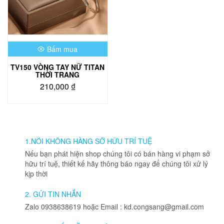
Bấm mua
TV150 VÒNG TAY NỮ TITAN
THỜI TRANG
210,000
₫
Sản
phẩm
này
có
nhiều
1.NÓI KHÔNG HÀNG SỠ HỮU TRÍ TUỆ
biến
Nếu bạn phát hiện shop chúng tôi có bán hàng vi phạm sở
thể.
hữu trí tuệ, thiết kế hãy thông báo ngay để chúng tôi xử lý
Các
kịp thời
tùy
chọn
2. GỬI TIN NHẮN
có
Zalo 0938638619 hoặc Email : kd.congsang@gmail.com
thể
được