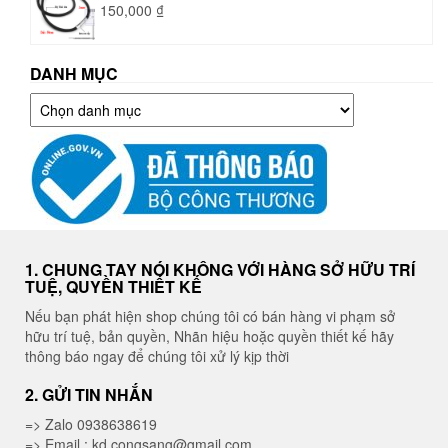
150,000
₫
DANH MỤC
Danh
mục
1. CHUNG TAY NÓI KHÔNG VỚI HÀNG SỞ HỮU TRÍ
TUỆ, QUYỀN THIẾT KẾ
Nếu bạn phát hiện shop chúng tôi có bán hàng vi phạm sở
hữu trí tuệ, bản quyền, Nhãn hiệu hoặc quyền thiết kế hãy
thông báo ngay để chúng tôi xử lý kịp thời
2. GỬI TIN NHẮN
=> Zalo 0938638619
=> Email : kd.congsang@gmail.com