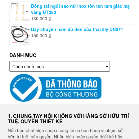
Bông tai ngôi sao nữ inox tòn ten tam giác mạ
vàng BT363
130,000
₫
Dây chuyền nam dù đen của thái 5ly DN071
150,000
₫
DANH MỤC
Danh
mục
1. CHUNG TAY NÓI KHÔNG VỚI HÀNG SỞ HỮU TRÍ
TUỆ, QUYỀN THIẾT KẾ
Nếu bạn phát hiện shop chúng tôi có bán hàng vi phạm sở
hữu trí tuệ, bản quyền, Nhãn hiệu hoặc quyền thiết kế hãy