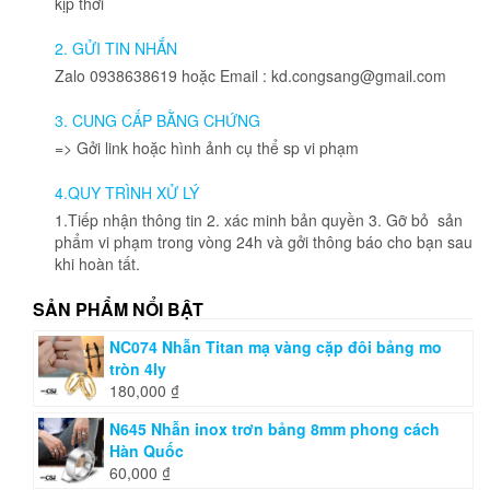
kịp thời
2. GỬI TIN NHẮN
Zalo 0938638619 hoặc Email : kd.congsang@gmail.com
3. CUNG CẤP BẰNG CHỨNG
=> Gởi link hoặc hình ảnh cụ thể sp vi phạm
4.QUY TRÌNH XỬ LÝ
1.Tiếp nhận thông tin 2. xác minh bản quyền 3. Gỡ bỏ sản
phẩm vi phạm trong vòng 24h và gởi thông báo cho bạn sau
khi hoàn tất.
SẢN PHẨM NỔI BẬT
NC074 Nhẫn Titan mạ vàng cặp đôi bảng mo
tròn 4ly
180,000
₫
N645 Nhẫn inox trơn bảng 8mm phong cách
Hàn Quốc
60,000
₫