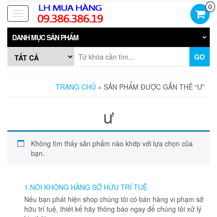
Skip
0
to
Toggle
the
navigation
content
DANH MỤC SẢN PHẨM
GO
TRANG CHỦ
» SẢN PHẨM ĐƯỢC GẮN THẺ “Ư”
ư
Không tìm thấy sản phẩm nào khớp với lựa chọn của
bạn.
1.NÓI KHÔNG HÀNG SỠ HỮU TRÍ TUỆ
Nếu bạn phát hiện shop chúng tôi có bán hàng vi phạm sở
hữu trí tuệ, thiết kế hãy thông báo ngay để chúng tôi xử lý