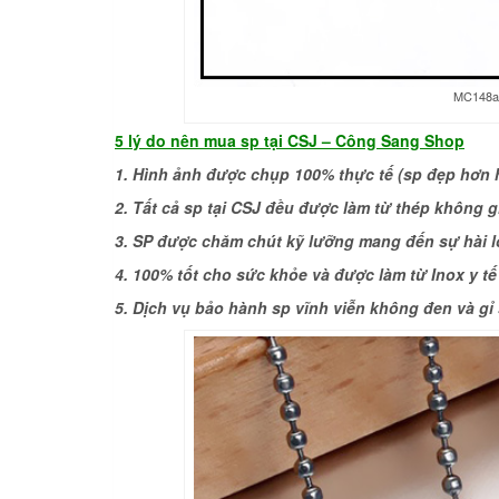
MC148a-
5 lý do nên
mua sp tại CSJ –
Công Sang Shop
1. Hình ảnh được chụp 100% thực tế (sp đẹp hơn 
2. Tất cả sp tại CSJ đều được làm từ thép không gỉ
3. SP được chăm chút kỹ lưỡng mang đến sự hài 
4. 100% tốt cho sức khỏe và được làm từ Inox y t
5. Dịch vụ bảo hành sp vĩnh viễn không đen và gỉ 