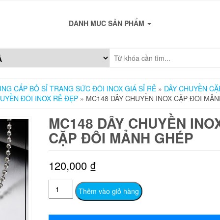
DANH MUC SẢN PHẨM
NG CẤP BỎ SỈ TRANG SỨC ĐÔI INOX GIÁ SỈ RẺ
»
DÂY CHUYỀN CẶP
UYỀN ĐÔI INOX RẺ ĐẸP
» MC148 DÂY CHUYỀN INOX CẶP ĐÔI MẢ
MC148 DÂY CHUYỀN INO
CẶP ĐÔI MẢNH GHÉP
120,000
₫
MC148
Thêm vào giỏ hàng
Dây
chuyền