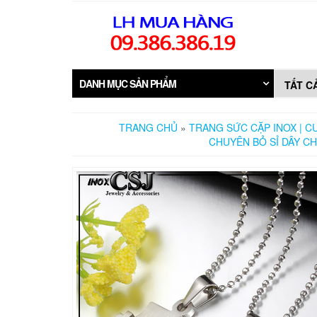
Skip
to
the
content
DANH MỤC SẢN PHẨM
TRANG CHỦ
»
TRANG SỨC CẶP INOX | CU
CHUYÊN BỎ SỈ DÂY CH