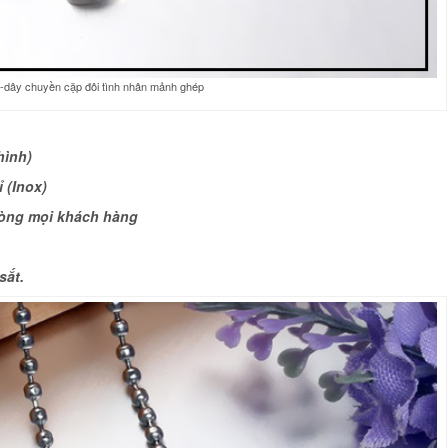
dây chuyền cặp đôi tình nhân mảnh ghép
hình)
 (Inox)
lòng mọi khách hàng
ế
sắt.