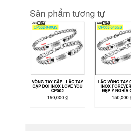
Sản phẩm tương tự
CP002-040GS
CP005-040GS
VÒNG TAY CẶP , LẮC TAY
LẮC VÒNG TAY 
CẶP ĐÔI INOX LOVE YOU
INOX FOREVER
CP002
ĐẸP Ý NGHĨA 
150,000
₫
150,000