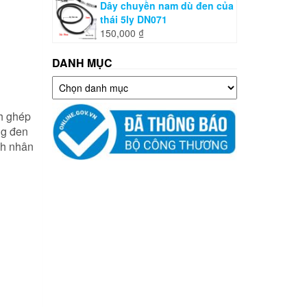
Dây chuyền nam dù đen của
thái 5ly DN071
150,000
₫
DANH MỤC
Danh
mục
nh ghép
ng đen
nh nhân