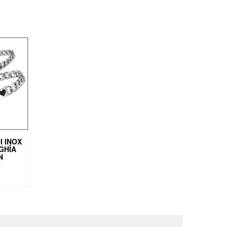
I INOX
GHĨA
N