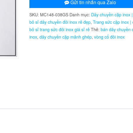
inox
Gửi tin nhắn qua Zalo
cặp
SKU:
MC148-038GS
Danh mục:
Dây chuyền cặp inox 
đôi
bỏ sỉ dây chuyền đôi inox rẻ đẹp
,
Trang sức cặp inox |
mảnh
bỏ sỉ trang sức đôi inox giá sỉ rẻ
Thẻ:
bán dây chuyền 
ghép
inox
,
dây chuyền cặp mảnh ghép
,
vòng cổ đôi inox
số
lượng