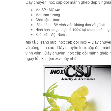
Dây chuyền inox cặp đôi mảnh ghép đẹp ý nghĩa
Mã SP : MC148
Màu sắc : trắng .
Chất liệu : inox .
.Bảo hành :BH vĩnh viễn không đen và gỉ sắt
Hình ảnh :chụp thực tế 100% tại shop – bên ngo
Xuất xứ : Việt Nam .
Mô tả :
Trang sức inox cặp đôi inox – Dây chuyề
vô cùng tinh xảo . Dây chuyền inox cặp đôi mản
vĩnh viễn . Dây chuyền inox cặp đôi mảnh ghép 
ngày lễ , kỉ niệm .v.v. này nhé .