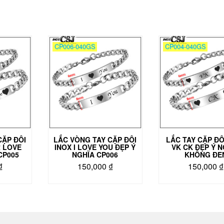
CP006-040GS
CP004-040GS
CẶP ĐÔI
LẮC VÒNG TAY CẶP ĐÔI
LẮC TAY CẶP ĐÔ
 LOVE
INOX I LOVE YOU ĐẸP Ý
VK CK ĐẸP Ý N
CP005
NGHĨA CP006
KHÔNG ĐE
₫
150,000
₫
150,000
₫