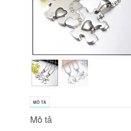
MÔ TẢ
Mô tả