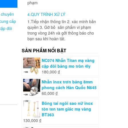
phạm
| chuyên
4.QUY TRÌNH XỬ LÝ
 cung cấp
1.Tiếp nhận thông tin 2. xác minh bản
quyền 3. Gỡ bỏ sản phẩm vi phạm
cặp đôi
trong vòng 24h và gởi thông báo cho
bạn sau khi hoàn tất.
SẢN PHẨM NỔI BẬT
NC074 Nhẫn Titan mạ vàng
cặp đôi bảng mo tròn 4ly
180,000
₫
Nhẫn inox trơn bảng 8mm
phong cách Hàn Quốc N645
60,000
₫
Bông tai ngôi sao nữ inox
tòn ten tam giác mạ vàng
BT363
130,000
₫