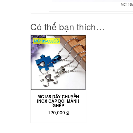
MC148b-
Có thể bạn thích…
MC185-038GS
MC185 DÂY CHUYỀN
INOX CẶP ĐÔI MẢNH
GHÉP
120,000
₫