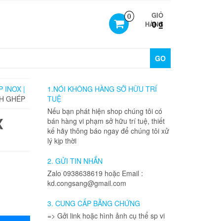
GIỎ
0
0 ₫
HÀNG
GO
 INOX |
1.NÓI KHÔNG HÀNG SỠ HỮU TRÍ
NH GHÉP
TUỆ
Nếu bạn phát hiện shop chúng tôi có
X
bán hàng vi phạm sở hữu trí tuệ, thiết
kế hãy thông báo ngay để chúng tôi xử
lý kịp thời
2. GỬI TIN NHẮN
Zalo 0938638619 hoặc Email :
kd.congsang@gmail.com
3. CUNG CẤP BẰNG CHỨNG
=> Gởi link hoặc hình ảnh cụ thể sp vi