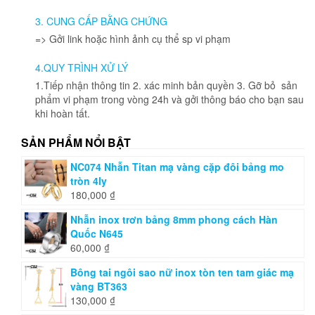
3. CUNG CẤP BẰNG CHỨNG
=> Gởi link hoặc hình ảnh cụ thể sp vi phạm
4.QUY TRÌNH XỬ LÝ
1.Tiếp nhận thông tin 2. xác minh bản quyền 3. Gỡ bỏ sản
phẩm vi phạm trong vòng 24h và gởi thông báo cho bạn sau
khi hoàn tất.
SẢN PHẨM NỔI BẬT
NC074 Nhẫn Titan mạ vàng cặp đôi bảng mo
tròn 4ly
180,000
₫
Nhẫn inox trơn bảng 8mm phong cách Hàn
Quốc N645
60,000
₫
Bông tai ngôi sao nữ inox tòn ten tam giác mạ
vàng BT363
130,000
₫