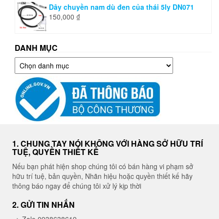
Dây chuyền nam dù đen của thái 5ly DN071
150,000
₫
DANH MỤC
Danh
mục
1. CHUNG TAY NÓI KHÔNG VỚI HÀNG SỞ HỮU TRÍ
TUỆ, QUYỀN THIẾT KẾ
Nếu bạn phát hiện shop chúng tôi có bán hàng vi phạm sở
hữu trí tuệ, bản quyền, Nhãn hiệu hoặc quyền thiết kế hãy
thông báo ngay để chúng tôi xử lý kịp thời
2. GỬI TIN NHẮN
=> Zalo 0938638619