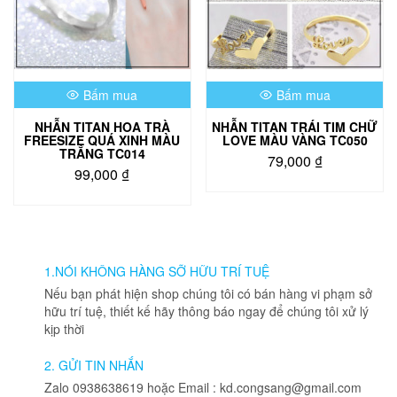
chọn
có
thể
được
chọn
Bấm mua
Bấm mua
trên
trang
NHẪN TITAN HOA TRÀ
NHẪN TITAN TRÁI TIM CHỮ
sản
FREESIZE QUÁ XINH MÀU
LOVE MÀU VÀNG TC050
phẩm
TRẮNG TC014
79,000
₫
99,000
₫
1.NÓI KHÔNG HÀNG SỠ HỮU TRÍ TUỆ
Nếu bạn phát hiện shop chúng tôi có bán hàng vi phạm sở
hữu trí tuệ, thiết kế hãy thông báo ngay để chúng tôi xử lý
kịp thời
2. GỬI TIN NHẮN
Zalo 0938638619 hoặc Email : kd.congsang@gmail.com