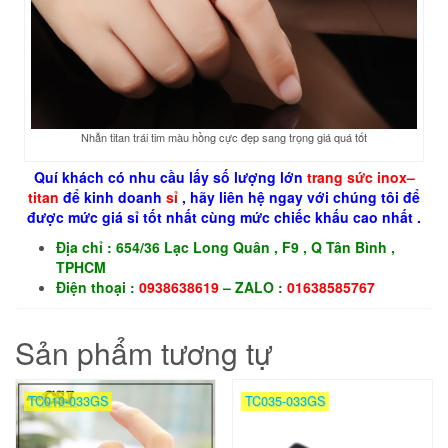
Nhẫn titan trái tim màu hồng cực đẹp sang trọng giá quá tốt
Quí khách có nhu cầu lấy số lượng lớn
trang sức
inox
–
titan
để kinh doanh
sỉ
, hãy liên hệ ngay với chúng tôi để
được mức giá sỉ tốt nhất cùng mức chiếc khấu cao nhất .
Địa chỉ : 654/36 Lạc Long Quân , F9 , Q Tân Bình ,
TPHCM
Điện thoại :
0938638619
– ZALO :
01638585767
Sản phẩm tương tự
TC010-033GS
TC035-033GS