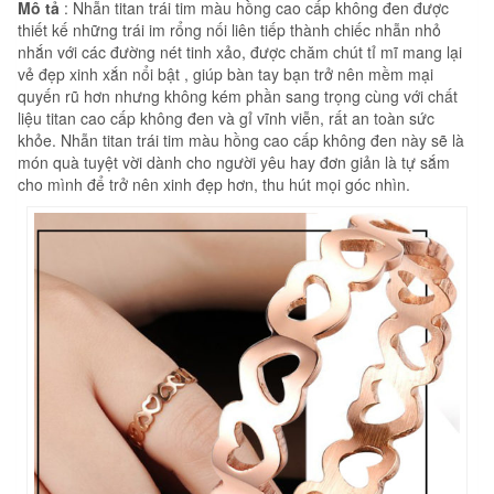
Mô tả
: Nhẫn titan trái tim màu hồng cao cấp không đen được
thiết kế những trái im rổng nối liên tiếp thành chiếc nhẫn nhỏ
nhắn với các đường nét tinh xảo, được chăm chút tỉ mĩ mang lại
vẻ đẹp xinh xắn nổi bật , giúp bàn tay bạn trở nên mềm mại
quyến rũ hơn nhưng không kém phần sang trọng cùng với chất
liệu titan cao cấp không đen và gỉ vĩnh viễn, rất an toàn sức
khỏe. Nhẫn titan trái tim màu hồng cao cấp không đen này sẽ là
món quà tuyệt vời dành cho người yêu hay đơn giản là tự sắm
cho mình để trở nên xinh đẹp hơn, thu hút mọi góc nhìn.