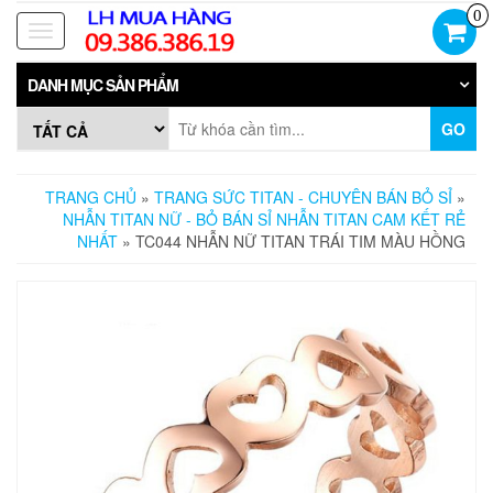
Skip
0
to
Toggle
the
navigation
content
DANH MỤC SẢN PHẨM
GO
TRANG CHỦ
»
TRANG SỨC TITAN - CHUYÊN BÁN BỎ SỈ
»
NHẪN TITAN NỮ - BỎ BÁN SỈ NHẪN TITAN CAM KẾT RẺ
NHẤT
» TC044 NHẪN NỮ TITAN TRÁI TIM MÀU HỒNG