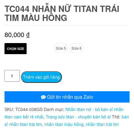
TC044 NHẪN NỮ TITAN TRÁI
TIM MÀU HỒNG
80,000
₫
Size 5
Size 6
CHỌN SIZE
TC044
Thêm vào giỏ hàng
Nhẫn
nữ
titan
Gửi tin nhắn qua Zalo
trái
SKU:
TC044-038GS
Danh mục:
Nhẫn titan nữ - bỏ bán sỉ nhẫn
tim
titan cam kết rẻ nhất
,
Trang sức titan - chuyên bán bỏ sỉ
Thẻ:
bán
màu
sỉ nhẫn titan trái tim
,
nhẫn titan màu hồng
,
nhẫn titan trái tim
hồng
số