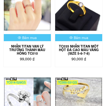
Bấm mua
Bấm mua
NHẪN TITAN VẠN LÝ
TC035 NHẪN TITAN MỘT
TRƯỜNG THÀNH MÀU
HỘT ĐÁ CAO MÀU VÀNG
HỒNG TC010
(SIZE 5-6-7-8)
99,000
₫
90,000
₫
Sản
phẩm
này
có
TC014-029GS
TC050-031GS
nhiều
biến
thể.
Các
tùy