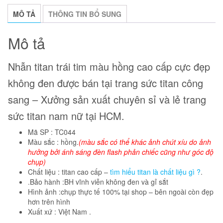
lượng
MÔ TẢ
THÔNG TIN BỔ SUNG
Mô tả
Nhẫn titan trái tim màu hồng cao cấp cực đẹp
không đen được bán tại trang sức titan công
sang – Xưởng sản xuất chuyên sỉ và lẻ trang
sức titan nam nữ tại HCM.
Mã SP : TC044
Màu sắc : hồng.
(màu sắc có thể khác ảnh chút xíu do ảnh
hưởng bởi ánh sáng đèn flash phản chiếc cũng như góc độ
chụp)
Chất liệu : titan cao cấp –
tìm hiểu titan là chất liệu gì ?
.
.Bảo hành :BH vĩnh viễn không đen và gỉ sắt
Hình ảnh :chụp thực tế 100% tại shop – bên ngoài còn đẹp
hơn trên hình
Xuất xứ : Việt Nam .