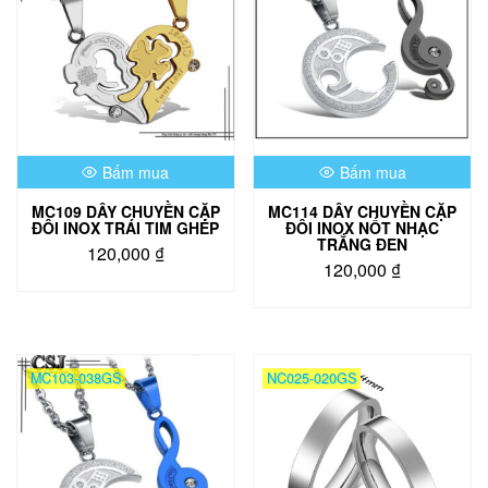
Bấm mua
Bấm mua
MC109 DÂY CHUYỀN CẶP
MC114 DÂY CHUYỀN CẶP
ĐÔI INOX TRÁI TIM GHÉP
ĐÔI INOX NỐT NHẠC
TRẮNG ĐEN
120,000
₫
120,000
₫
MC103-038GS
NC025-020GS