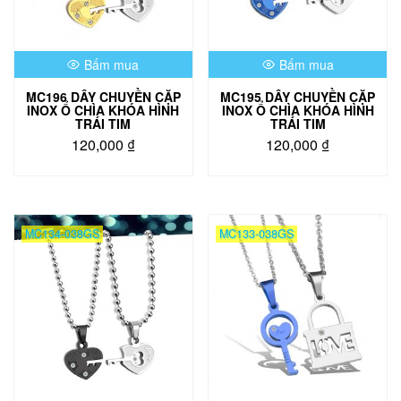
Bấm mua
Bấm mua
MC196 DÂY CHUYỀN CẶP
MC195 DÂY CHUYỀN CẶP
INOX Ổ CHÌA KHÓA HÌNH
INOX Ổ CHÌA KHÓA HÌNH
TRÁI TIM
TRÁI TIM
120,000
₫
120,000
₫
MC134-038GS
MC133-038GS