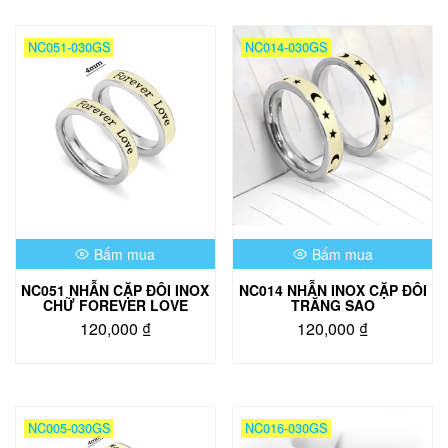
này
có
NC051-030GS
NC014-030GS
nhiều
biến
thể.
Các
tùy
chọn
có
thể
được
chọn
Bấm mua
Bấm mua
trên
trang
NC051 NHẪN CẶP ĐÔI INOX
NC014 NHẪN INOX CẶP ĐÔI
sản
CHỮ FOREVER LOVE
TRĂNG SAO
phẩm
120,000
₫
120,000
₫
Sản
Sản
phẩm
phẩm
này
này
có
có
NC005-030GS
NC016-030GS
nhiều
nhiều