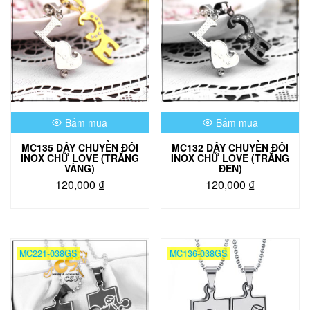
Bấm mua
Bấm mua
MC135 DÂY CHUYỀN ĐÔI
MC132 DÂY CHUYỀN ĐÔI
INOX CHỮ LOVE (TRẮNG
INOX CHỮ LOVE (TRẮNG
VÀNG)
ĐEN)
120,000
₫
120,000
₫
MC221-038GS
MC136-038GS