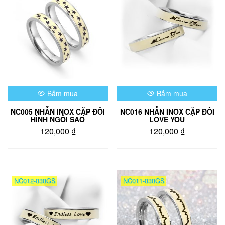
biến
biến
thể.
thể.
Các
Các
tùy
tùy
chọn
chọn
có
có
thể
thể
được
được
chọn
chọn
Bấm mua
Bấm mua
trên
trên
trang
trang
NC005 NHẪN INOX CẶP ĐÔI
NC016 NHẪN INOX CẶP ĐÔI
sản
sản
HÌNH NGÔI SAO
LOVE YOU
phẩm
phẩm
120,000
₫
120,000
₫
Sản
Sản
phẩm
phẩm
này
này
có
có
NC012-030GS
NC011-030GS
nhiều
nhiều
biến
biến
thể.
thể.
Các
Các