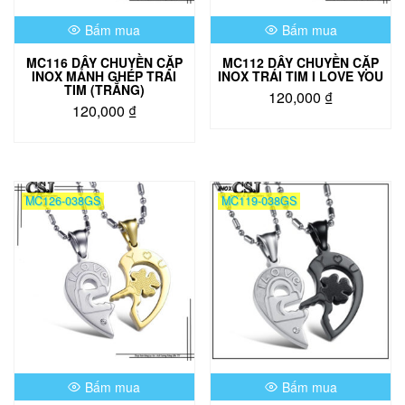
Bấm mua
Bấm mua
MC116 DÂY CHUYỀN CẶP
MC112 DÂY CHUYỀN CẶP
INOX MẢNH GHÉP TRÁI
INOX TRÁI TIM I LOVE YOU
TIM (TRẮNG)
120,000
₫
120,000
₫
MC126-038GS
MC119-038GS
Bấm mua
Bấm mua