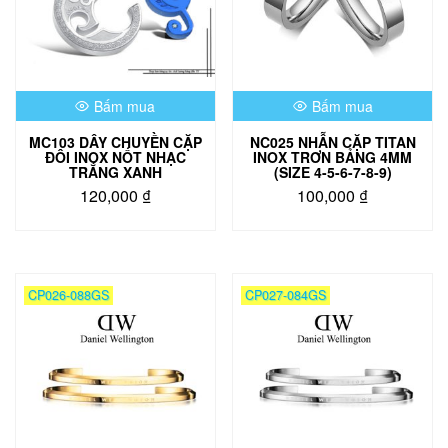
Bấm mua
Bấm mua
MC103 DÂY CHUYỀN CẶP
NC025 NHẪN CẶP TITAN
ĐÔI INOX NỐT NHẠC
INOX TRƠN BẢNG 4MM
TRẮNG XANH
(SIZE 4-5-6-7-8-9)
120,000
₫
100,000
₫
Sản
phẩm
này
có
CP026-088GS
CP027-084GS
nhiều
biến
thể.
Các
tùy
chọn
có
thể