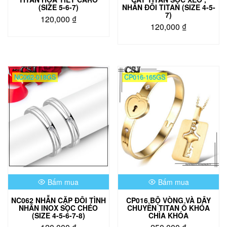
phẩm
phẩm
(SIZE 5-6-7)
NHẪN ĐÔI TITAN (SIZE 4-5-
7)
120,000
₫
120,000
₫
Sản
Sản
phẩm
phẩm
này
này
có
có
nhiều
NC062-018GS
CP016-165GS
nhiều
biến
biến
thể.
thể.
Các
Các
tùy
tùy
chọn
chọn
có
có
thể
thể
được
được
chọn
chọn
trên
Bấm mua
Bấm mua
trên
trang
trang
sản
NC062 NHẪN CẶP ĐÔI TÌNH
CP016 BỘ VÒNG VÀ DÂY
sản
phẩm
NHÂN INOX SỌC CHÉO
CHUYỀN TITAN Ổ KHÓA
phẩm
(SIZE 4-5-6-7-8)
CHÌA KHÓA