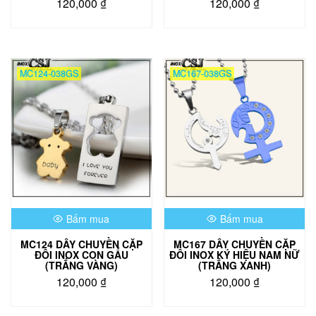
120,000
₫
120,000
₫
MC124-038GS
MC167-038GS
Bấm mua
Bấm mua
MC124 DÂY CHUYỀN CẶP
MC167 DÂY CHUYỀN CẶP
ĐÔI INOX CON GẤU
ĐÔI INOX KÝ HIỆU NAM NỮ
(TRẮNG VÀNG)
(TRẮNG XANH)
120,000
₫
120,000
₫