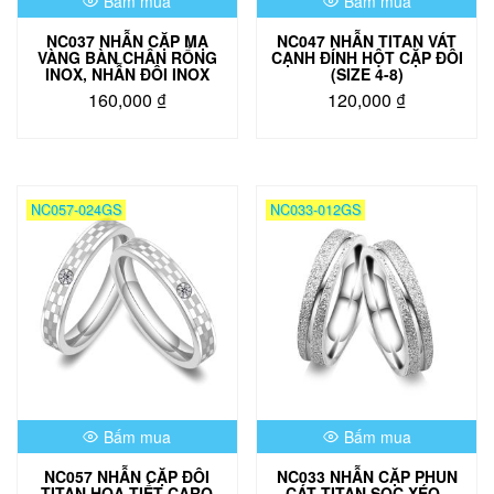
Bấm mua
Bấm mua
NC037 NHẪN CẶP MẠ
NC047 NHẪN TITAN VÁT
VÀNG BÀN CHÂN RỔNG
CẠNH ĐÍNH HỘT CẶP ĐÔI
INOX, NHẪN ĐÔI INOX
(SIZE 4-8)
160,000
₫
120,000
₫
Sản
Sản
phẩm
phẩm
này
này
có
có
NC057-024GS
NC033-012GS
nhiều
nhiều
biến
biến
thể.
thể.
Các
Các
tùy
tùy
chọn
chọn
có
có
thể
thể
được
được
chọn
chọn
Bấm mua
Bấm mua
trên
trên
trang
trang
NC057 NHẪN CẶP ĐÔI
NC033 NHẪN CẶP PHUN
sản
sản
TITAN HỌA TIẾT CARO
CÁT TITAN SỌC XÉO ,