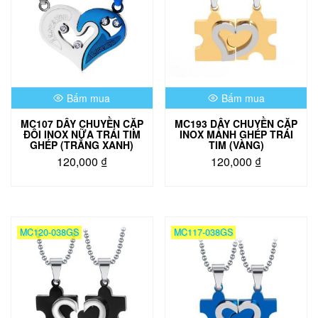
Bấm mua
Bấm mua
MC107 DÂY CHUYỀN CẶP
MC193 DÂY CHUYỀN CẶP
ĐÔI INOX NỮA TRÁI TIM
INOX MẢNH GHÉP TRÁI
GHÉP (TRẮNG XANH)
TIM (VÀNG)
120,000
₫
120,000
₫
MC120-038GS
MC117-038GS