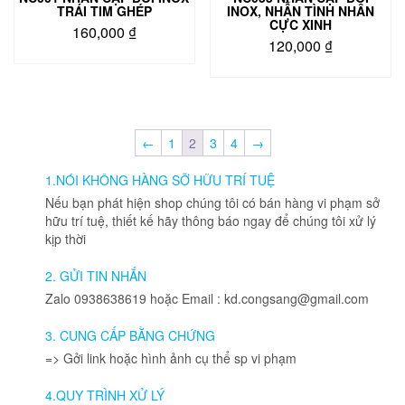
sản
phẩm
TRÁI TIM GHÉP
INOX, NHẪN TÌNH NHÂN
phẩm
CỰC XINH
160,000
₫
120,000
₫
Sản
Sản
phẩm
phẩm
này
này
có
có
nhiều
←
1
2
3
4
→
nhiều
biến
biến
thể.
1.NÓI KHÔNG HÀNG SỠ HỮU TRÍ TUỆ
thể.
Các
Các
Nếu bạn phát hiện shop chúng tôi có bán hàng vi phạm sở
tùy
tùy
hữu trí tuệ, thiết kế hãy thông báo ngay để chúng tôi xử lý
chọn
chọn
kịp thời
có
có
thể
thể
được
2. GỬI TIN NHẮN
được
chọn
Zalo 0938638619 hoặc Email : kd.congsang@gmail.com
chọn
trên
trên
trang
3. CUNG CẤP BẰNG CHỨNG
trang
sản
=> Gởi link hoặc hình ảnh cụ thể sp vi phạm
sản
phẩm
phẩm
4.QUY TRÌNH XỬ LÝ