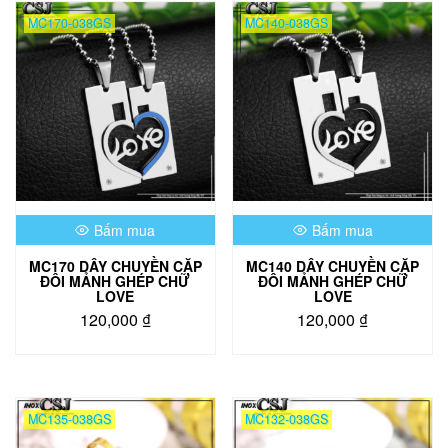
mới
MC170-038GS
MC140-038GS
nhất
Bấm mua
Bấm mua
MC170 DÂY CHUYỀN CẶP
MC140 DÂY CHUYỀN CẶP
ĐÔI MẢNH GHÉP CHỮ
ĐÔI MẢNH GHÉP CHỮ
LOVE
LOVE
120,000
₫
120,000
₫
MC135-038GS
MC132-038GS