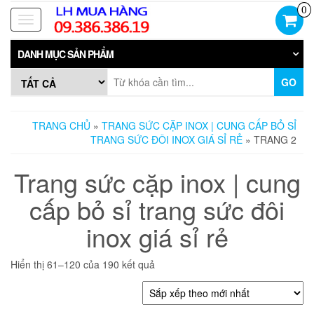
Skip
0
to
Toggle
the
navigation
content
DANH MỤC SẢN PHẨM
GO
TRANG CHỦ
»
TRANG SỨC CẶP INOX | CUNG CẤP BỎ SỈ
TRANG SỨC ĐÔI INOX GIÁ SỈ RẺ
» TRANG 2
Trang sức cặp inox | cung
cấp bỏ sỉ trang sức đôi
inox giá sỉ rẻ
Đã
Hiển thị 61–120 của 190 kết quả
sắp
xếp
theo