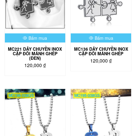
Bấm mua
Bấm mua
MC221 DÂY CHUYỀN INOX
MC136 DÂY CHUYỀN INOX
CẶP ĐÔI MẢNH GHÉP
CẶP ĐÔI MẢNH GHÉP
(ĐEN)
120,000
₫
120,000
₫
MC196-038GS
MC195-038GS