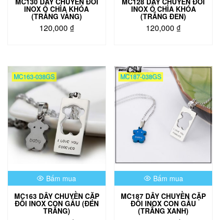
MC130 DÂY CHUYỀN ĐÔI
MC128 DÂY CHUYỀN ĐÔI
INOX Ổ CHÌA KHÓA
INOX Ổ CHÌA KHÓA
(TRẮNG VÀNG)
(TRẮNG ĐEN)
120,000
₫
120,000
₫
MC163-038GS
MC187-038GS
Bấm mua
Bấm mua
MC163 DÂY CHUYỀN CẶP
MC187 DÂY CHUYỀN CẶP
ĐÔI INOX CON GẤU (ĐEN
ĐÔI INOX CON GẤU
TRẮNG)
(TRẮNG XANH)