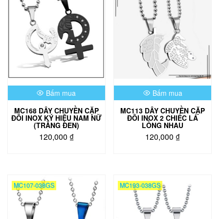
Bấm mua
Bấm mua
MC168 DÂY CHUYỀN CẶP
MC113 DÂY CHUYỀN CẶP
ĐÔI INOX KÝ HIỆU NAM NỮ
ĐÔI INOX 2 CHIẾC LÁ
(TRẮNG ĐEN)
LỒNG NHAU
120,000
₫
120,000
₫
MC107-038GS
MC193-038GS