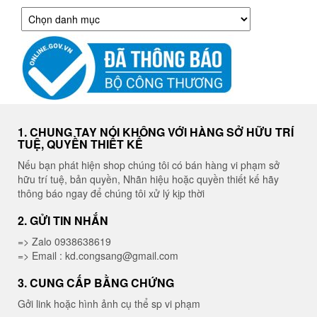
Danh
mục
1. CHUNG TAY NÓI KHÔNG VỚI HÀNG SỞ HỮU TRÍ
TUỆ, QUYỀN THIẾT KẾ
Nếu bạn phát hiện shop chúng tôi có bán hàng vi phạm sở
hữu trí tuệ, bản quyền, Nhãn hiệu hoặc quyền thiết kế hãy
thông báo ngay để chúng tôi xử lý kịp thời
2. GỬI TIN NHẮN
=> Zalo 0938638619
=> Email : kd.congsang@gmail.com
3. CUNG CẤP BẰNG CHỨNG
Gởi link hoặc hình ảnh cụ thể sp vi phạm