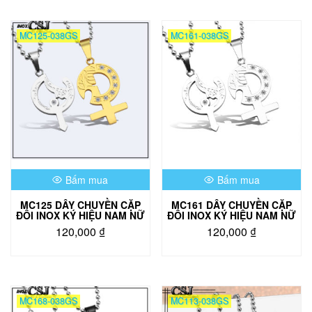
MC125-038GS
MC161-038GS
Bấm mua
Bấm mua
MC125 DÂY CHUYỀN CẶP
MC161 DÂY CHUYỀN CẶP
ĐÔI INOX KÝ HIỆU NAM NỮ
ĐÔI INOX KÝ HIỆU NAM NỮ
120,000
₫
120,000
₫
MC168-038GS
MC113-038GS