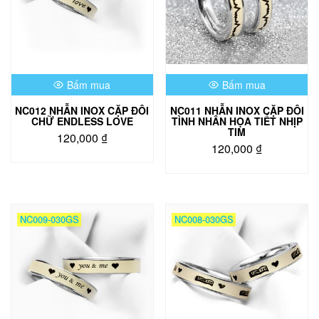
tùy
tùy
chọn
chọn
có
có
thể
thể
được
được
chọn
chọn
Bấm mua
Bấm mua
trên
trên
trang
trang
NC012 NHẪN INOX CẶP ĐÔI
NC011 NHẪN INOX CẶP ĐÔI
sản
sản
CHỮ ENDLESS LOVE
TÌNH NHÂN HỌA TIẾT NHỊP
phẩm
phẩm
TIM
120,000
₫
120,000
₫
Sản
Sản
phẩm
phẩm
này
này
có
có
nhiều
NC009-030GS
NC008-030GS
nhiều
biến
biến
thể.
thể.
Các
Các
tùy
tùy
chọn
chọn
có
có
thể