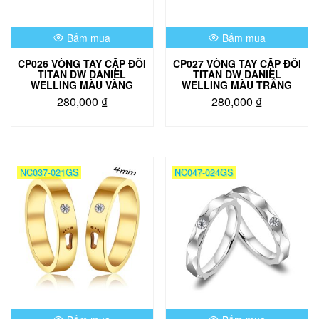
được
chọn
Bấm mua
Bấm mua
trên
trang
CP026 VÒNG TAY CẶP ĐÔI
CP027 VÒNG TAY CẶP ĐÔI
sản
TITAN DW DANIEL
TITAN DW DANIEL
phẩm
WELLING MÀU VÀNG
WELLING MÀU TRẮNG
280,000
₫
280,000
₫
NC037-021GS
NC047-024GS