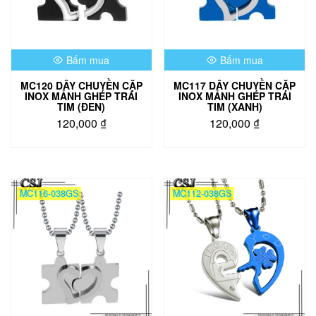
Bấm mua
Bấm mua
MC120 DÂY CHUYỀN CẶP
MC117 DÂY CHUYỀN CẶP
INOX MẢNH GHÉP TRÁI
INOX MẢNH GHÉP TRÁI
TIM (ĐEN)
TIM (XANH)
120,000
₫
120,000
₫
MC116-038GS
MC112-038GS