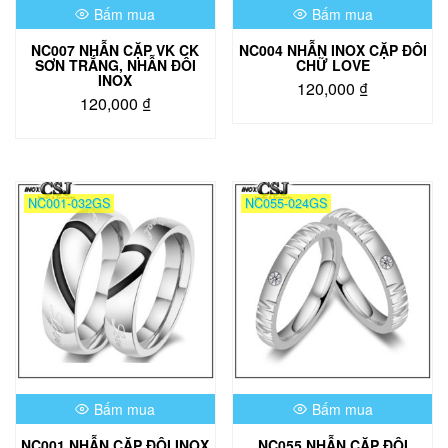
trên
Bấm mua
Bấm mua
trên
trang
trang
sản
NC007 NHẪN CẶP VK CK
NC004 NHẪN INOX CẶP ĐÔI
sản
phẩm
SƠN TRẮNG, NHẪN ĐÔI
CHỮ LOVE
phẩm
INOX
120,000
₫
120,000
₫
Sản
Sản
phẩm
phẩm
này
này
có
có
nhiều
NC001-032GS
NC055-024GS
nhiều
biến
biến
thể.
thể.
Các
Các
tùy
tùy
chọn
chọn
có
có
thể
thể
được
được
chọn
chọn
trên
Bấm mua
Bấm mua
trên
trang
trang
sản
NC001 NHẪN CẶP ĐÔI INOX
NC055 NHẪN CẶP ĐÔI