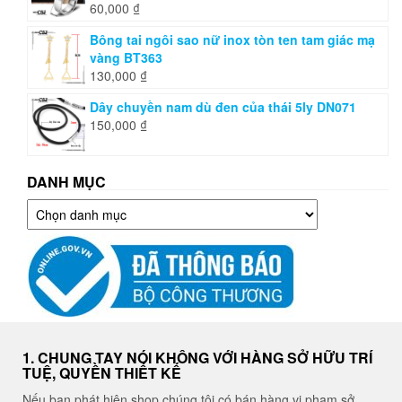
60,000
₫
Bông tai ngôi sao nữ inox tòn ten tam giác mạ
vàng BT363
130,000
₫
Dây chuyền nam dù đen của thái 5ly DN071
150,000
₫
DANH MỤC
Danh
mục
1. CHUNG TAY NÓI KHÔNG VỚI HÀNG SỞ HỮU TRÍ
TUỆ, QUYỀN THIẾT KẾ
Nếu bạn phát hiện shop chúng tôi có bán hàng vi phạm sở