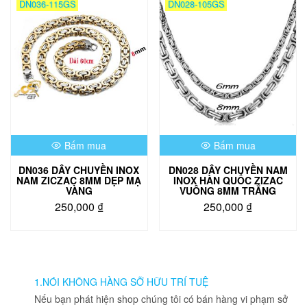
DN036-115GS
DN028-105GS
Bấm mua
Bấm mua
DN036 DÂY CHUYỀN INOX
DN028 DÂY CHUYỀN NAM
NAM ZICZAC 8MM DẸP MẠ
INOX HÀN QUỐC ZIZAC
VÀNG
VUÔNG 8MM TRẮNG
250,000
₫
250,000
₫
1.NÓI KHÔNG HÀNG SỠ HỮU TRÍ TUỆ
Nếu bạn phát hiện shop chúng tôi có bán hàng vi phạm sở