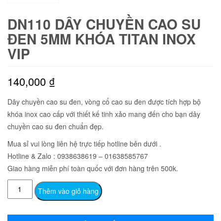
DN110 DÂY CHUYỀN CAO SU
ĐEN 5MM KHÓA TITAN INOX
VIP
140,000
₫
Dây chuyền cao su đen, vòng cổ cao su đen được tích hợp bộ
khóa inox cao cấp với thiết kế tinh xảo mang đến cho bạn dây
chuyền cao su đen chuẩn đẹp.
Mua sỉ vui lòng liên hệ trực tiếp hotline bên dưới .
Hotline & Zalo : 0938638619 – 01638585767
Giao hàng miễn phí toàn quốc với đơn hàng trên 500k.
DN110
Thêm vào giỏ hàng
Dây
chuyền