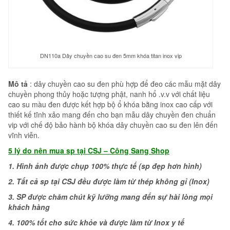
DN110a Dây chuyền cao su đen 5mm khóa titan inox vip
Mô tả
: dây chuyền cao su đen phù hợp để đeo các mẫu mặt dây
chuyền phong thủy hoặc tượng phật, nanh hổ .v.v với chất liệu
cao su màu đen được kết hợp bộ ổ khóa bằng inox cao cấp với
thiết kế tĩnh xảo mang đến cho bạn mẫu dây chuyền đen chuẩn
vip với chế độ bảo hành bộ khóa dây chuyền cao su đen lên đến
vĩnh viễn.
5 lý do nên
mua sp tại CSJ –
Công Sang Shop
1. Hình ảnh được chụp 100% thực tế (sp đẹp hơn hình)
2. Tất cả sp tại CSJ đều được làm từ thép không gỉ (Inox)
3. SP được chăm chút kỹ lưỡng mang đến sự hài lòng mọi
khách hàng
4. 100% tốt cho sức khỏe và được làm từ Inox y tế