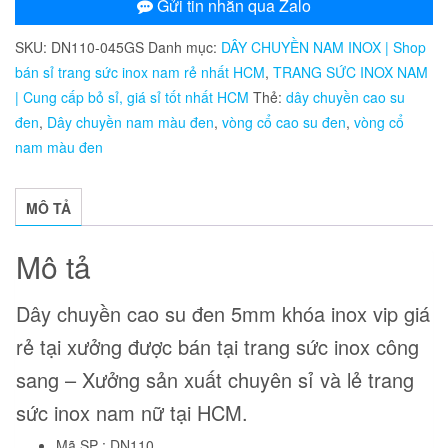
cao
Gửi tin nhắn qua Zalo
su
SKU:
DN110-045GS
Danh mục:
DÂY CHUYỀN NAM INOX | Shop
đen
bán sỉ trang sức inox nam rẻ nhất HCM
,
TRANG SỨC INOX NAM
5mm
| Cung cấp bỏ sỉ, giá sỉ tốt nhất HCM
Thẻ:
dây chuyền cao su
khóa
đen
,
Dây chuyền nam màu đen
,
vòng cổ cao su đen
,
vòng cổ
titan
nam màu đen
inox
vip
số
MÔ TẢ
lượng
Mô tả
Dây chuyền cao su đen 5mm khóa inox vip
giá
rẻ tại xưởng được bán tại trang sức inox công
sang – Xưởng sản xuất chuyên sỉ và lẻ trang
sức inox nam nữ tại HCM.
Mã SP : DN110