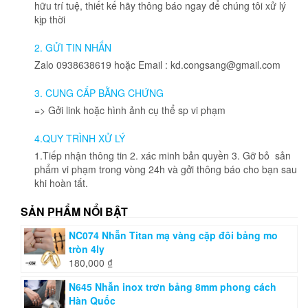
hữu trí tuệ, thiết kế hãy thông báo ngay để chúng tôi xử lý
kịp thời
2. GỬI TIN NHẮN
Zalo 0938638619 hoặc Email : kd.congsang@gmail.com
3. CUNG CẤP BẰNG CHỨNG
=> Gởi link hoặc hình ảnh cụ thể sp vi phạm
4.QUY TRÌNH XỬ LÝ
1.Tiếp nhận thông tin 2. xác minh bản quyền 3. Gỡ bỏ sản
phẩm vi phạm trong vòng 24h và gởi thông báo cho bạn sau
khi hoàn tất.
SẢN PHẨM NỔI BẬT
NC074 Nhẫn Titan mạ vàng cặp đôi bảng mo
tròn 4ly
180,000
₫
N645 Nhẫn inox trơn bảng 8mm phong cách
Hàn Quốc