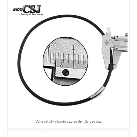
Vòng cổ dây chuyền cao su đen 5ly cao cấp