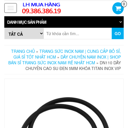
Skip
0
to
Toggle
the
navigation
content
DANH MỤC SẢN PHẨM
GO
TRANG CHỦ
»
TRANG SỨC INOX NAM | CUNG CẤP BỎ SỈ,
GIÁ SỈ TỐT NHẤT HCM
»
DÂY CHUYỀN NAM INOX | SHOP
BÁN SỈ TRANG SỨC INOX NAM RẺ NHẤT HCM
» DN110 DÂY
CHUYỀN CAO SU ĐEN 5MM KHÓA TITAN INOX VIP