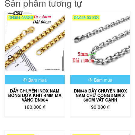
Sản phẩm tương tự
DN084-033GS
DN048-031GS
Bấm mua
Bấm mua
DÂY CHUYỀN INOX NAM
DN048 DÂY CHUYỀN INOX
BÔNG DỪA KHÍT 4MM MẠ
NAM CHỮ CONG 5MM X
VÀNG DN084
60CM VÁT CẠNH
180,000
₫
90,000
₫