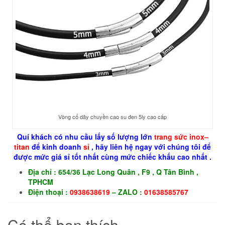
Vòng cổ dây chuyền cao su đen 5ly cao cấp
Quí khách có nhu cầu lấy số lượng lớn
trang sức
inox
–
titan
để kinh doanh
sỉ
, hãy liên hệ ngay với chúng tôi để
được mức giá sỉ tốt nhất cùng mức chiếc khấu cao nhất .
Địa chỉ : 654/36 Lạc Long Quân , F9 , Q Tân Bình ,
TPHCM
Điện thoại :
0938638619
– ZALO :
01638585767
Có thể bạn thích…