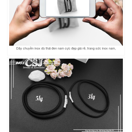
Dây chuyền inox dù thái đen nam cực đẹp giá rẻ, trang sức inox nam,