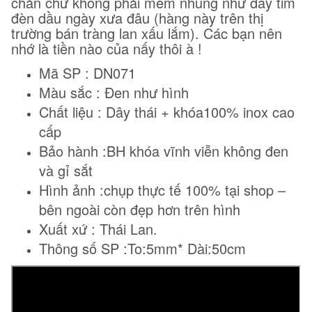
chắn chứ không phải mềm nhũng như dây tim
đèn dầu ngày xưa đâu (hàng này trên thị
trường bán tràng lan xấu lắm). Các bạn nên
nhớ là tiền nào của nấy thôi à !
Mã SP : DN071
Màu sắc : Đen như hình
Chất liệu : Dây thái + khóa100% inox cao
cấp
Bảo hành :BH khóa vĩnh viễn không đen
và gỉ sắt
Hình ảnh :chụp thực tế 100% tại shop –
bên ngoài còn đẹp hơn trên hình
Xuất xứ : Thái Lan.
Thông số SP :To:5mm* Dài:50cm