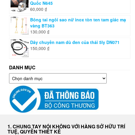
Quốc N645
60,000
₫
Bông tai ngôi sao nữ inox tòn ten tam giác mạ
vàng BT363
130,000
₫
Dây chuyền nam dù đen của thái 5ly DN071
150,000
₫
DANH MỤC
Danh
mục
1. CHUNG TAY NÓI KHÔNG VỚI HÀNG SỞ HỮU TRÍ
TUỆ, QUYỀN THIẾT KẾ