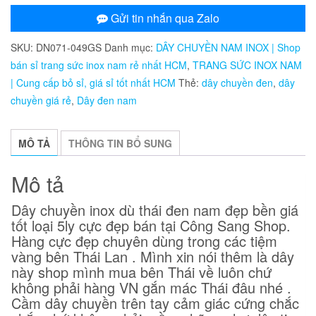
dù
Gửi tin nhắn qua Zalo
đen
SKU:
DN071-049GS
Danh mục:
DÂY CHUYỀN NAM INOX | Shop
của
bán sỉ trang sức inox nam rẻ nhất HCM
,
TRANG SỨC INOX NAM
thái
| Cung cấp bỏ sỉ, giá sỉ tốt nhất HCM
Thẻ:
dây chuyền đen
,
dây
5ly
chuyền giá rẻ
,
Dây đen nam
DN071
số
lượng
MÔ TẢ
THÔNG TIN BỔ SUNG
Mô tả
Dây chuyền inox dù thái đen nam đẹp bền giá
tốt loại 5ly cực đẹp bán tại Công Sang Shop.
Hàng cực đẹp chuyên dùng trong các tiệm
vàng bên Thái Lan . Mình xin nói thêm là dây
này shop mình mua bên Thái về luôn chứ
không phải hàng VN gắn mác Thái đâu nhé .
Cầm dây chuyền trên tay cảm giác cứng chắc