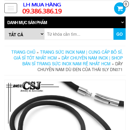
Skip
0
to
Toggle
the
navigation
content
DANH MỤC SẢN PHẨM
GO
TRANG CHỦ
»
TRANG SỨC INOX NAM | CUNG CẤP BỎ SỈ,
GIÁ SỈ TỐT NHẤT HCM
»
DÂY CHUYỀN NAM INOX | SHOP
BÁN SỈ TRANG SỨC INOX NAM RẺ NHẤT HCM
» DÂY
CHUYỀN NAM DÙ ĐEN CỦA THÁI 5LY DN071