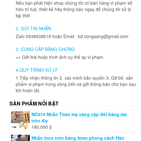
biến
Nếu bạn phát hiện shop chúng tôi có bán hàng vi phạm sở
thể.
hữu trí tuệ, thiết kế hãy thông báo ngay để chúng tôi xử lý
Các
kịp thời
tùy
chọn
2. GỬI TIN NHẮN
có
Zalo 0938638619 hoặc Email : kd.congsang@gmail.com
thể
được
3. CUNG CẤP BẰNG CHỨNG
chọn
=> Gởi link hoặc hình ảnh cụ thể sp vi phạm
trên
trang
4.QUY TRÌNH XỬ LÝ
sản
phẩm
1.Tiếp nhận thông tin 2. xác minh bản quyền 3. Gỡ bỏ sản
phẩm vi phạm trong vòng 24h và gởi thông báo cho bạn sau
khi hoàn tất.
SẢN PHẨM NỔI BẬT
NC074 Nhẫn Titan mạ vàng cặp đôi bảng mo
tròn 4ly
180,000
₫
Nhẫn inox trơn bảng 8mm phong cách Hàn