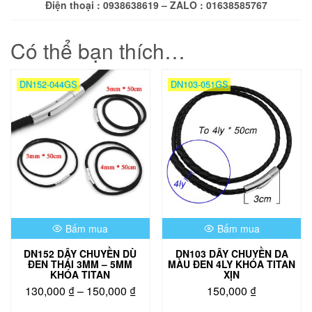
Điện thoại : 0938638619 – ZALO : 01638585767
Có thể bạn thích…
DN152-044GS
DN103-051GS
Bấm mua
Bấm mua
DN152 DÂY CHUYỀN DÙ
DN103 DÂY CHUYỀN DA
ĐEN THÁI 3MM – 5MM
MÀU ĐEN 4LY KHÓA TITAN
KHÓA TITAN
XỊN
Khoảng
130,000
₫
–
150,000
₫
150,000
₫
giá:
Sản