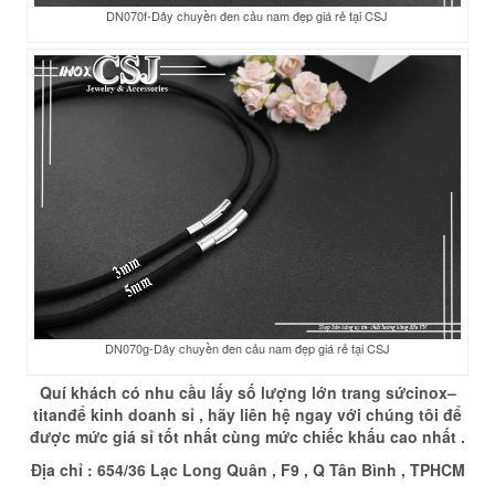
DN070f-Dây chuyền đen cảu nam đẹp giá rẻ tại CSJ
DN070g-Dây chuyền đen cảu nam đẹp giá rẻ tại CSJ
Quí khách có nhu cầu lấy số lượng lớn trang sức
inox
–
titan
để kinh doanh sỉ , hãy liên hệ ngay với chúng tôi để
được mức giá sỉ tốt nhất cùng mức chiếc khấu cao nhất .
Địa chỉ : 654/36 Lạc Long Quân , F9 , Q Tân Bình , TPHCM