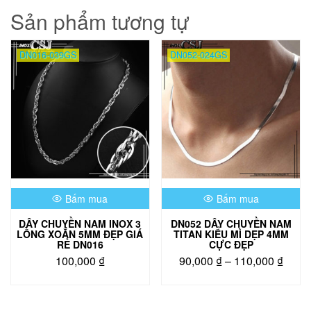
Sản phẩm tương tự
DN016-039GS
DN052-024GS
Bấm mua
Bấm mua
DÂY CHUYỀN NAM INOX 3
DN052 DÂY CHUYỀN NAM
LỒNG XOẮN 5MM ĐẸP GIÁ
TITAN KIỂU MÌ DẸP 4MM
RẺ DN016
CỰC ĐẸP
Khoả
100,000
₫
90,000
₫
–
110,000
₫
giá:
Sản
từ
phẩm
90,00
này