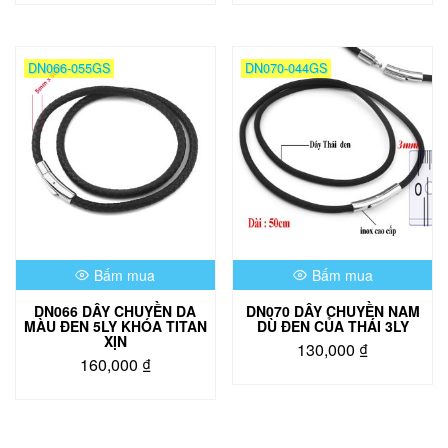
từ
phẩm
130,000 ₫
này
đến
có
DN066-055GS
DN070-044GS
150,000 ₫
nhiều
biến
thể.
Các
tùy
chọn
có
thể
được
chọn
Bấm mua
Bấm mua
trên
trang
DN066 DÂY CHUYỀN DA
DN070 DÂY CHUYỀN NAM
sản
MÀU ĐEN 5LY KHÓA TITAN
DÙ ĐEN CỦA THÁI 3LY
phẩm
XỊN
130,000
₫
160,000
₫