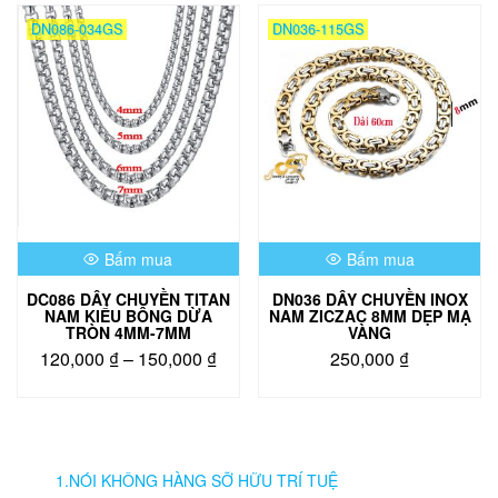
đến
có
DN086-034GS
DN036-115GS
110,0
nhiều
biến
thể.
Các
tùy
chọn
có
thể
được
chọn
Bấm mua
Bấm mua
trên
trang
DC086 DÂY CHUYỀN TITAN
DN036 DÂY CHUYỀN INOX
sản
NAM KIỂU BÔNG DỪA
NAM ZICZAC 8MM DẸP MẠ
phẩm
TRÒN 4MM-7MM
VÀNG
Khoảng
120,000
₫
–
150,000
₫
250,000
₫
giá:
Sản
từ
phẩm
120,000 ₫
này
đến
có
150,000 ₫
nhiều
1.NÓI KHÔNG HÀNG SỠ HỮU TRÍ TUỆ