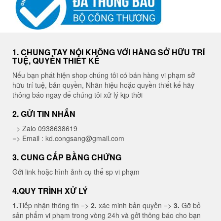
1. CHUNG TAY NÓI KHÔNG VỚI HÀNG SỞ HỮU TRÍ
TUỆ, QUYỀN THIẾT KẾ
Nếu bạn phát hiện shop chúng tôi có bán hàng vi phạm sở
hữu trí tuệ, bản quyền, Nhãn hiệu hoặc quyền thiết kế hãy
thông báo ngay để chúng tôi xử lý kịp thời
2. GỬI TIN NHẮN
=> Zalo 0938638619
=> Email : kd.congsang@gmail.com
3. CUNG CẤP BẰNG CHỨNG
Gởi link hoặc hình ảnh cụ thể sp vi phạm
4.QUY TRÌNH XỬ LÝ
1.
Tiếp nhận thông tin =>
2.
xác minh bản quyền =>
3.
Gỡ bỏ
sản phẩm vi phạm trong vòng 24h và gởi thông báo cho bạn