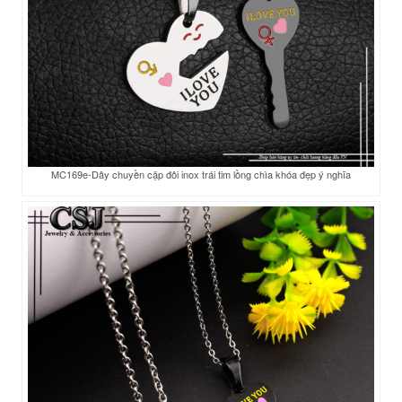
MC169e-Dây chuyền cặp đôi inox trái tim lồng chìa khóa đẹp ý nghĩa