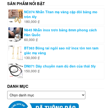
SẢN PHẨM NỔI BẬT
NC074 Nhẫn Titan mạ vàng cặp đôi bảng mo
tròn 4ly
180,000
₫
N645 Nhẫn inox trơn bảng 8mm phong cách
Hàn Quốc
60,000
₫
BT363 Bông tai ngôi sao nữ inox tòn ten tam
giác mạ vàng
130,000
₫
DN071 Dây chuyền nam dù đen của thái 5ly
150,000
₫
DANH MỤC
Danh
mục