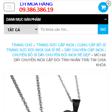
Skip
0
to
Toggle
the
navigation
content
DANH MỤC SẢN PHẨM
GO
TRANG CHỦ
»
TRANG SỨC CẶP INOX | CUNG CẤP BỎ SỈ
TRANG SỨC ĐÔI INOX GIÁ SỈ RẺ
»
DÂY CHUYỀN CẶP INOX |
CHUYÊN BỎ SỈ DÂY CHUYỀN ĐÔI INOX RẺ ĐẸP
» MC169
DÂY CHUYỀN INOX CẶP ĐÔI TÌNH NHÂN TRÁI TIM CHÌA
KHÓA