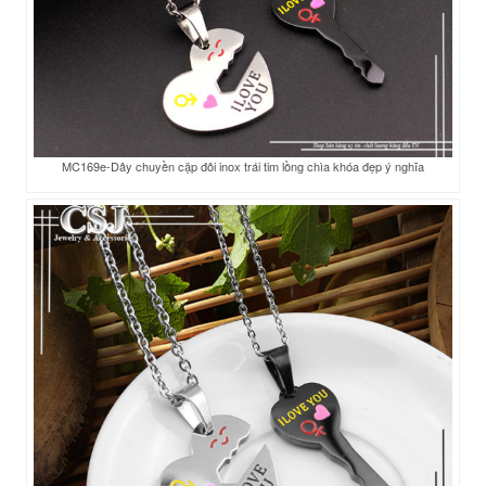
MC169e-Dây chuyền cặp đôi inox trái tim lồng chìa khóa đẹp ý nghĩa