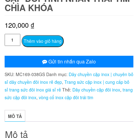
CHÌA KHÓA
120,000
₫
MC169
Thêm vào giỏ hàng
Dây
chuyền
inox
Gửi tin nhắn qua Zalo
cặp
SKU:
MC169-038GS
Danh mục:
Dây chuyền cặp inox | chuyên bỏ
đôi
sỉ dây chuyền đôi inox rẻ đẹp
,
Trang sức cặp inox | cung cấp bỏ
tình
sỉ trang sức đôi inox giá sỉ rẻ
Thẻ:
Dây chuyền cặp đôi inox
,
trang
nhân
sức cặp đôi inox
,
vòng cổ inox cặp đôi trái tim
trái
tim
chìa
MÔ TẢ
khóa
số
Mô tả
lượng