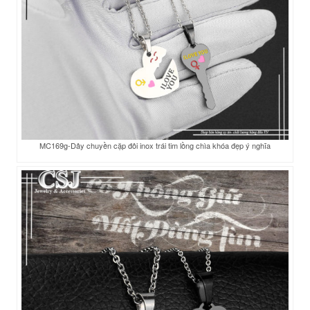
MC169g-Dây chuyền cặp đôi inox trái tim lồng chìa khóa đẹp ý nghĩa