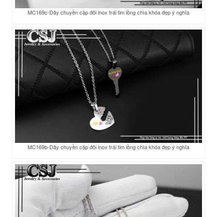
MC169c-Dây chuyền cặp đôi inox trái tim lồng chìa khóa đẹp ý nghĩa
MC169b-Dây chuyền cặp đôi inox trái tim lồng chìa khóa đẹp ý nghĩa