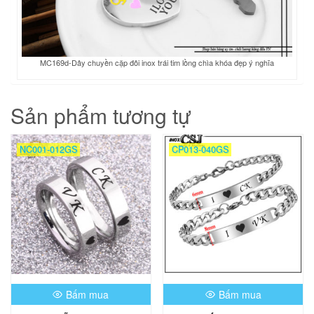
MC169d-Dây chuyền cặp đôi inox trái tim lồng chìa khóa đẹp ý nghĩa
Sản phẩm tương tự
NC001-012GS
CP013-040GS
Bấm mua
Bấm mua