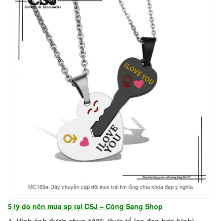
MC169a-Dây chuyền cặp đôi inox trái tim lồng chìa khóa đẹp ý nghĩa
5 lý do nên
mua sp tại CSJ –
Công Sang Shop
1. Hình ảnh được chụp 100% thực tế (sp đẹp hơn hình)