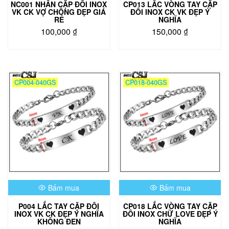
NC001 NHẪN CẶP ĐÔI INOX
CP013 LẮC VÒNG TAY CẶP
VK CK VỢ CHÔNG ĐẸP GIÁ
ĐÔI INOX CK VK ĐẸP Ý
RẺ
NGHĨA
100,000
₫
150,000
₫
Sản
phẩm
này
có
CP004-040GS
CP018-040GS
nhiều
biến
thể.
Các
tùy
chọn
có
thể
được
chọn
Bấm mua
Bấm mua
trên
trang
P004 LẮC TAY CẶP ĐÔI
CP018 LẮC VÒNG TAY CẶP
sản
INOX VK CK ĐẸP Ý NGHĨA
ĐÔI INOX CHỮ LOVE ĐẸP Ý
phẩm
KHÔNG ĐEN
NGHĨA