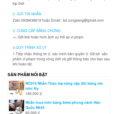
kịp thời
2. GỬI TIN NHẮN
Zalo 0938638619 hoặc Email : kd.congsang@gmail.com
3. CUNG CẤP BẰNG CHỨNG
=> Gởi link hoặc hình ảnh cụ thể sp vi phạm
4.QUY TRÌNH XỬ LÝ
1.Tiếp nhận thông tin 2. xác minh bản quyền 3. Gỡ bỏ sản
phẩm vi phạm trong vòng 24h và gởi thông báo cho bạn sau
khi hoàn tất.
SẢN PHẨM NỔI BẬT
NC074 Nhẫn Titan mạ vàng cặp đôi bảng mo
tròn 4ly
180,000
₫
Nhẫn inox trơn bảng 8mm phong cách Hàn
Quốc N645
60,000
₫