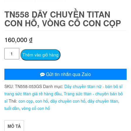
TN558 DÂY CHUYỀN TITAN
CON HỔ, VÒNG CỔ CON CỌP
160,000
₫
TN558
Thêm vào giỏ hàng
Dây
chuyền
titan
Gửi tin nhắn qua Zalo
con
SKU:
TN558-053GS
Danh mục:
Dây chuyền titan nữ - bán bỏ sỉ
hổ,
trang sức titan giá rẻ hàng đầu
,
Trang sức titan - chuyên bán bỏ
vòng
sỉ
Thẻ:
con cọp
,
con hổ
,
dây chuyền con hổ
,
dây chuyền titan
,
cổ
tuổi dần
,
vòng cổ con hổ
con
cọp
số
MÔ TẢ