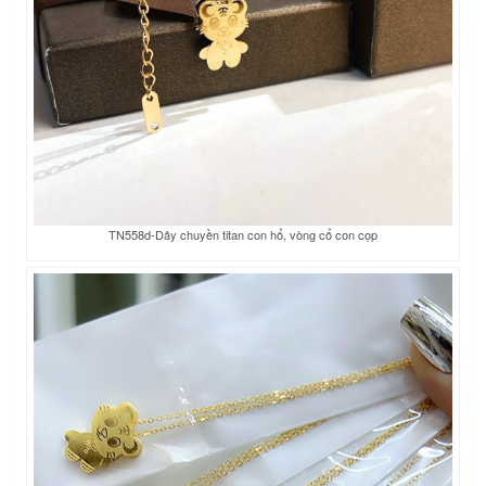
TN558d-Dây chuyền titan con hổ, vòng cổ con cọp