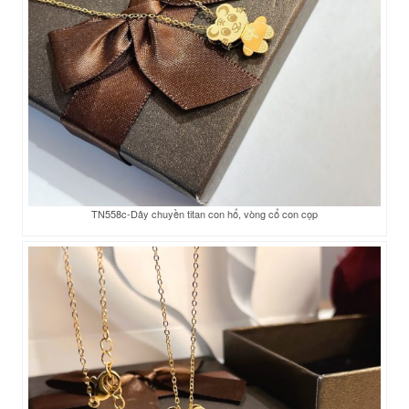
TN558c-Dây chuyền titan con hổ, vòng cổ con cọp