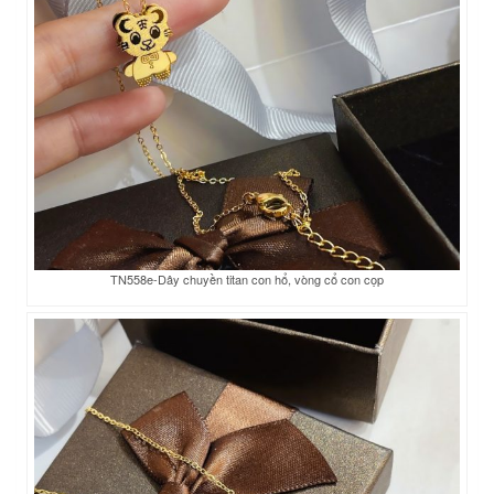
TN558e-Dây chuyền titan con hổ, vòng cổ con cọp