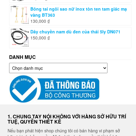
Bông tai ngôi sao nữ inox tòn ten tam giác mạ
vàng BT363
130,000
₫
Dây chuyền nam dù đen của thái 5ly DN071
150,000
₫
DANH MỤC
Danh
mục
1. CHUNG TAY NÓI KHÔNG VỚI HÀNG SỞ HỮU TRÍ
TUỆ, QUYỀN THIẾT KẾ
Nếu bạn phát hiện shop chúng tôi có bán hàng vi phạm sở