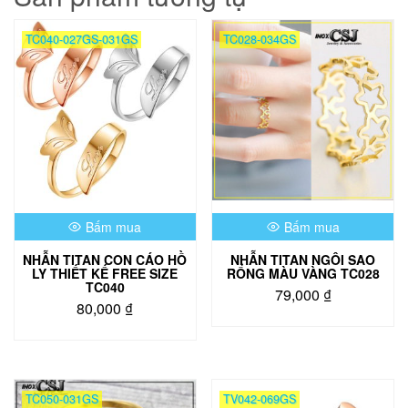
TC040-027GS-031GS
TC028-034GS
Bấm mua
Bấm mua
NHẪN TITAN CON CÁO HỒ
NHẪN TITAN NGÔI SAO
LY THIẾT KẾ FREE SIZE
RỔNG MÀU VÀNG TC028
TC040
79,000
₫
80,000
₫
Sản
phẩm
này
có
TC050-031GS
TV042-069GS
nhiều