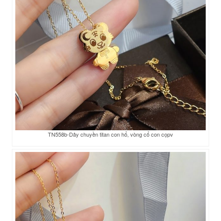
TN558b-Dây chuyền titan con hổ, vòng cổ con cọpv