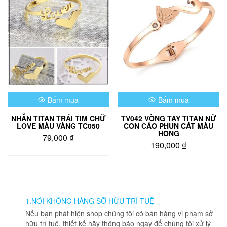
biến
thể.
Các
tùy
chọn
có
thể
được
chọn
Bấm mua
Bấm mua
trên
trang
NHẪN TITAN TRÁI TIM CHỮ
TV042 VÒNG TAY TITAN NỮ
sản
LOVE MÀU VÀNG TC050
CON CÁO PHUN CÁT MÀU
phẩm
HỒNG
79,000
₫
190,000
₫
1.NÓI KHÔNG HÀNG SỠ HỮU TRÍ TUỆ
Nếu bạn phát hiện shop chúng tôi có bán hàng vi phạm sở
hữu trí tuệ, thiết kế hãy thông báo ngay để chúng tôi xử lý