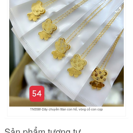
TN558f-Dây chuyền titan con hổ, vòng cổ con cọp
Sản phẩm tương tự