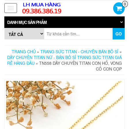
Skip
0
to
Toggle
the
navigation
content
DANH MỤC SẢN PHẨM
GO
TRANG CHỦ
»
TRANG SỨC TITAN - CHUYÊN BÁN BỎ SỈ
»
DÂY CHUYỀN TITAN NỮ - BÁN BỎ SỈ TRANG SỨC TITAN GIÁ
RẺ HÀNG ĐẦU
» TN558 DÂY CHUYỀN TITAN CON HỔ, VÒNG
CỔ CON CỌP