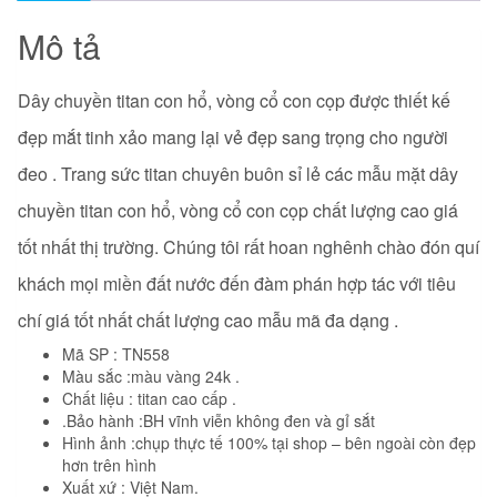
lượng
Mô tả
Dây chuyền titan con hổ, vòng cổ con cọp được thiết kế
đẹp mắt tinh xảo mang lại vẻ đẹp sang trọng cho người
đeo . Trang sức titan chuyên buôn sỉ lẻ các mẫu mặt dây
chuyền titan con hổ, vòng cổ con cọp
chất lượng cao giá
tốt nhất thị trường. Chúng tôi rất hoan nghênh chào đón quí
khách mọi miền đất nước đến đàm phán hợp tác với tiêu
chí giá tốt nhất chất lượng cao mẫu mã đa dạng .
Mã SP : TN558
Màu sắc :màu vàng 24k .
Chất liệu : titan cao cấp .
.Bảo hành :BH vĩnh viễn không đen và gỉ sắt
Hình ảnh :chụp thực tế 100% tại shop – bên ngoài còn đẹp
hơn trên hình
Xuất xứ : Việt Nam.