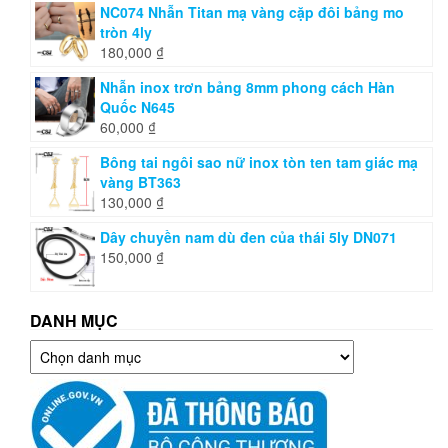
NC074 Nhẫn Titan mạ vàng cặp đôi bảng mo
tròn 4ly
180,000
₫
Nhẫn inox trơn bảng 8mm phong cách Hàn
Quốc N645
60,000
₫
Bông tai ngôi sao nữ inox tòn ten tam giác mạ
vàng BT363
130,000
₫
Dây chuyền nam dù đen của thái 5ly DN071
150,000
₫
DANH MỤC
Danh
mục