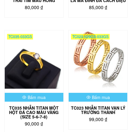
TRÁI TIM MÀU HỒNG
LA MÃ ĐÍNH ĐÁ CÁCH ĐIỆU
80,000
₫
85,000
₫
Sản
Sản
phẩm
phẩm
này
này
có
có
TC035-033GS
TC023-029GS-033GS
nhiều
nhiều
biến
biến
thể.
thể.
Các
Các
tùy
tùy
chọn
chọn
có
có
thể
thể
được
được
chọn
chọn
Bấm mua
Bấm mua
trên
trên
trang
trang
TC035 NHẪN TITAN MỘT
TC023 NHẪN TITAN VẠN LÝ
sản
sản
HỘT ĐÁ CAO MÀU VÀNG
TRƯỜNG THÀNH
phẩm
phẩm
(SIZE 5-6-7-8)
99,000
₫
90,000
₫
Sản