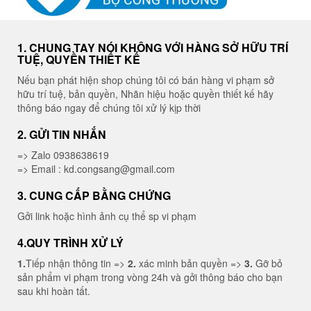
1. CHUNG TAY NÓI KHÔNG VỚI HÀNG SỞ HỮU TRÍ
TUỆ, QUYỀN THIẾT KẾ
Nếu bạn phát hiện shop chúng tôi có bán hàng vi phạm sở
hữu trí tuệ, bản quyền, Nhãn hiệu hoặc quyền thiết kế hãy
thông báo ngay để chúng tôi xử lý kịp thời
2. GỬI TIN NHẮN
=> Zalo 0938638619
=> Email : kd.congsang@gmail.com
3. CUNG CẤP BẰNG CHỨNG
Gởi link hoặc hình ảnh cụ thể sp vi phạm
4.QUY TRÌNH XỬ LÝ
1.
Tiếp nhận thông tin =>
2.
xác minh bản quyền =>
3.
Gỡ bỏ
sản phẩm vi phạm trong vòng 24h và gởi thông báo cho bạn
sau khi hoàn tất.