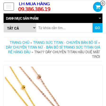
Skip
0
to
Toggle
the
navigation
content
DANH MỤC SẢN PHẨM
GO
TRANG CHỦ
»
TRANG SỨC TITAN - CHUYÊN BÁN BỎ SỈ
»
DÂY CHUYỀN TITAN NỮ - BÁN BỎ SỈ TRANG SỨC TITAN GIÁ
RẺ HÀNG ĐẦU
» TN477 DÂY CHUYỀN TITAN HẬU DUỆ MẶT
TRỜI