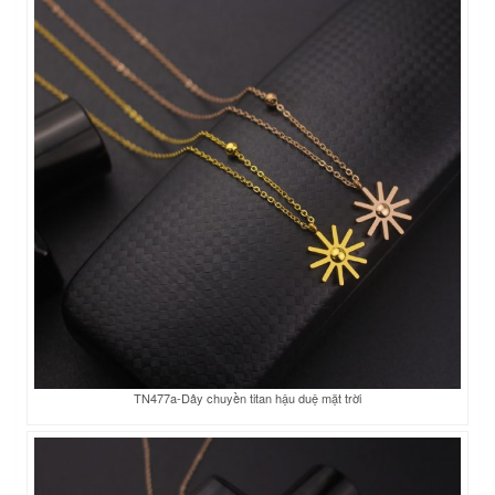
TN477a-Dây chuyền titan hậu duệ mặt trời