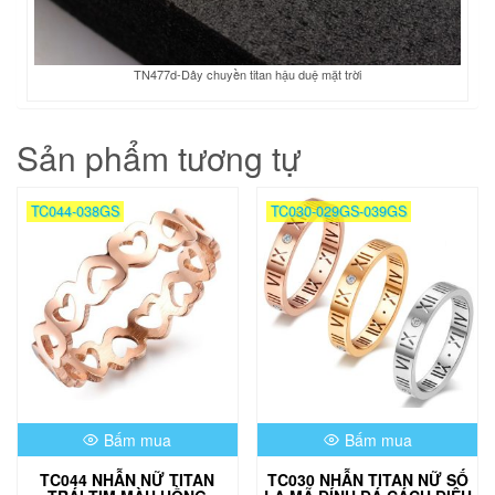
TN477d-Dây chuyền titan hậu duệ mặt trời
Sản phẩm tương tự
TC044-038GS
TC030-029GS-039GS
Bấm mua
Bấm mua
TC044 NHẪN NỮ TITAN
TC030 NHẪN TITAN NỮ SỐ