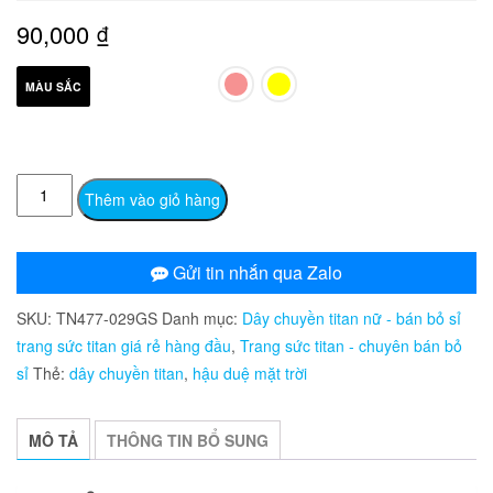
90,000
₫
MÀU SẮC
TN477
Thêm vào giỏ hàng
Dây
chuyền
titan
Gửi tin nhắn qua Zalo
hậu
SKU:
TN477-029GS
Danh mục:
Dây chuyền titan nữ - bán bỏ sỉ
duệ
trang sức titan giá rẻ hàng đầu
,
Trang sức titan - chuyên bán bỏ
mặt
sỉ
Thẻ:
dây chuyền titan
,
hậu duệ mặt trời
trời
số
lượng
MÔ TẢ
THÔNG TIN BỔ SUNG