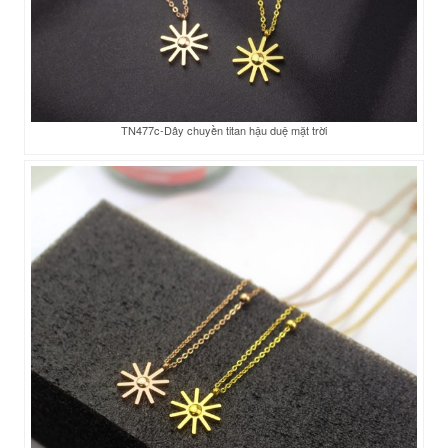
TN477c-Dây chuyền titan hậu duệ mặt trời