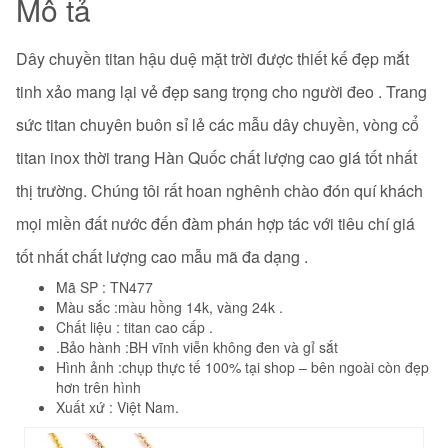
Mô tả
Dây chuyền titan hậu duệ mặt trời được thiết kế đẹp mắt
tinh xảo mang lại vẻ đẹp sang trọng cho người đeo . Trang
sức titan chuyên buôn sỉ lẻ các mẫu dây chuyền, vòng cổ
titan inox thời trang Hàn Quốc chất lượng cao giá tốt nhất
thị trường. Chúng tôi rất hoan nghênh chào đón quí khách
mọi miền đất nước đến đàm phán hợp tác với tiêu chí giá
tốt nhất chất lượng cao mẫu mã đa dạng .
Mã SP : TN477
Màu sắc :màu hồng 14k, vàng 24k .
Chất liệu : titan cao cấp .
.Bảo hành :BH vĩnh viễn không đen và gỉ sắt
Hình ảnh :chụp thực tế 100% tại shop – bên ngoài còn đẹp
hơn trên hình
Xuất xứ : Việt Nam.