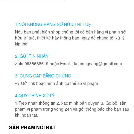
Sản
phẩm
phẩm
này
này
có
có
nhiều
nhiều
1.NÓI KHÔNG HÀNG SỠ HỮU TRÍ TUỆ
biến
biến
thể.
Nếu bạn phát hiện shop chúng tôi có bán hàng vi phạm sở
thể.
Các
hữu trí tuệ, thiết kế hãy thông báo ngay để chúng tôi xử lý
Các
tùy
kịp thời
tùy
chọn
chọn
có
2. GỬI TIN NHẮN
có
thể
Zalo 0938638619 hoặc Email : kd.congsang@gmail.com
thể
được
được
chọn
3. CUNG CẤP BẰNG CHỨNG
chọn
trên
=> Gởi link hoặc hình ảnh cụ thể sp vi phạm
trên
trang
trang
sản
4.QUY TRÌNH XỬ LÝ
sản
phẩm
phẩm
1.Tiếp nhận thông tin 2. xác minh bản quyền 3. Gỡ bỏ sản
phẩm vi phạm trong vòng 24h và gởi thông báo cho bạn sau
khi hoàn tất.
SẢN PHẨM NỔI BẬT