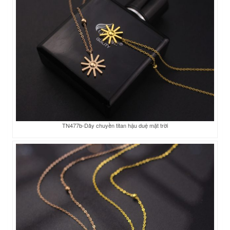
TN477b-Dây chuyền titan hậu duệ mặt trời