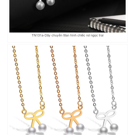
TN131a-Dây chuyền titan hình chiếc nơ ngọc trai