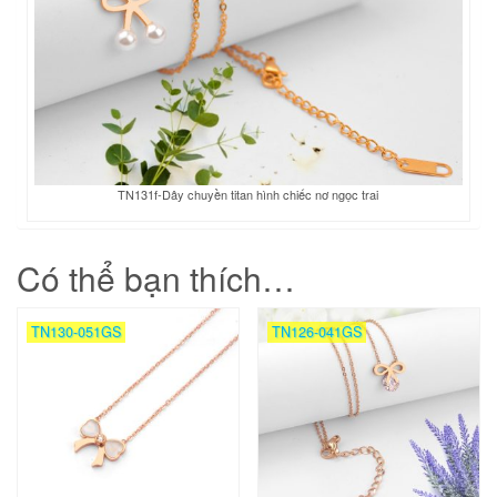
TN131f-Dây chuyền titan hình chiếc nơ ngọc trai
Có thể bạn thích…
TN130-051GS
TN126-041GS