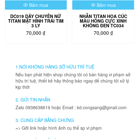
trên
Bấm mua
Bấm mua
trang
sản
DC019 DÂY CHUYỀN NỮ
NHẪN TITAN HOA CÚC
phẩm
TITAN MẶT HÌNH TRÁI TIM
MÀU HỒNG CỰC XINH
3 LY
KHÔNG ĐEN TC034
70,000
₫
70,000
₫
1.NÓI KHÔNG HÀNG SỠ HỮU TRÍ TUỆ
Nếu bạn phát hiện shop chúng tôi có bán hàng vi phạm sở
hữu trí tuệ, thiết kế hãy thông báo ngay để chúng tôi xử lý
kịp thời
2. GỬI TIN NHẮN
Zalo 0938638619 hoặc Email : kd.congsang@gmail.com
3. CUNG CẤP BẰNG CHỨNG
=> Gởi link hoặc hình ảnh cụ thể sp vi phạm