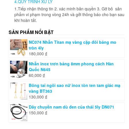
4.QUY TRÌNH XỬ LÝ
1.Tiếp nhận thông tin 2. xác minh bản quyền 3. Gỡ bỏ sản
phẩm vi phạm trong vòng 24h và gởi thông báo cho bạn sau
khi hoàn tất.
SẢN PHẨM NỔI BẬT
NC074 Nhẫn Titan mạ vàng cặp đôi bảng mo
tròn 4ly
180,000
₫
Nhẫn inox trơn bảng 8mm phong cách Hàn
Quốc N645
60,000
₫
Bông tai ngôi sao nữ inox tòn ten tam giác mạ
vàng BT363
130,000
₫
Dây chuyền nam dù đen của thái 5ly DN071
150,000
₫