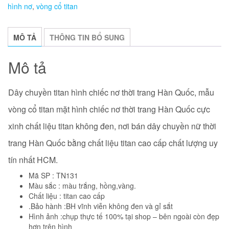
hình nơ
,
vòng cổ titan
trai
số
lượng
MÔ TẢ
THÔNG TIN BỔ SUNG
Mô tả
Dây chuyền titan hình chiếc nơ thời trang Hàn Quốc, mẫu
vòng cổ titan mặt hình chiếc nơ thời trang Hàn Quốc
cực
xinh chất liệu titan không đen, nơi bán dây chuyền nữ thời
trang Hàn Quốc bằng chất liệu titan cao cấp chất lượng uy
tín nhất HCM.
Mã SP : TN131
Màu sắc : màu trắng, hồng,vàng.
Chất liệu : titan cao cấp
.Bảo hành :BH vĩnh viễn không đen và gỉ sắt
Hình ảnh :chụp thực tế 100% tại shop – bên ngoài còn đẹp
hơn trên hình