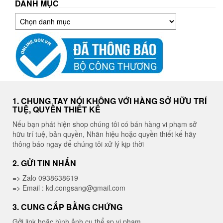
DANH MỤC
Danh
mục
1. CHUNG TAY NÓI KHÔNG VỚI HÀNG SỞ HỮU TRÍ
TUỆ, QUYỀN THIẾT KẾ
Nếu bạn phát hiện shop chúng tôi có bán hàng vi phạm sở
hữu trí tuệ, bản quyền, Nhãn hiệu hoặc quyền thiết kế hãy
thông báo ngay để chúng tôi xử lý kịp thời
2. GỬI TIN NHẮN
=> Zalo 0938638619
=> Email : kd.congsang@gmail.com
3. CUNG CẤP BẰNG CHỨNG
Gởi link hoặc hình ảnh cụ thể sp vi phạm