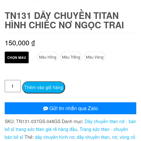
TN131 DÂY CHUYỀN TITAN
HÌNH CHIẾC NƠ NGỌC TRAI
150,000
₫
Màu hồng
Màu Trắng
Màu Vàng
CHỌN MÀU
TN131
Thêm vào giỏ hàng
Dây
chuyền
titan
Gửi tin nhắn qua Zalo
hình
SKU:
TN131-037GS-048GS
Danh mục:
Dây chuyền titan nữ - bán
chiếc
bỏ sỉ trang sức titan giá rẻ hàng đầu
,
Trang sức titan - chuyên
nơ
bán bỏ sỉ
Thẻ:
dây chuyền hình nơ
,
dây chuyền titan
,
nơ
,
vòng cổ
ngọc