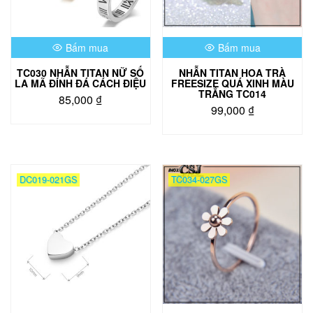
Bấm mua
Bấm mua
TC030 NHẪN TITAN NỮ SỐ
NHẪN TITAN HOA TRÀ
LA MÃ ĐÍNH ĐÁ CÁCH ĐIỆU
FREESIZE QUÁ XINH MÀU
TRẮNG TC014
85,000
₫
99,000
₫
Sản
phẩm
này
có
nhiều
DC019-021GS
TC034-027GS
biến
thể.
Các
tùy
chọn
có
thể
được
chọn