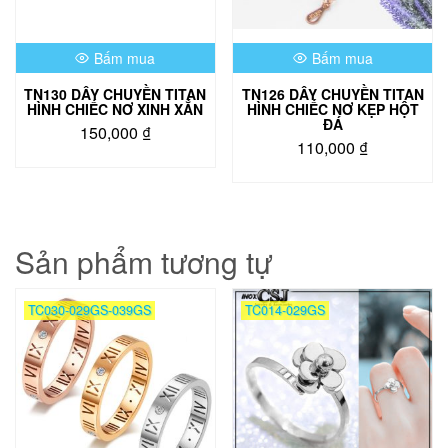
Bấm mua
Bấm mua
TN130 DÂY CHUYỀN TITAN
TN126 DÂY CHUYỀN TITAN
HÌNH CHIẾC NƠ XINH XẮN
HÌNH CHIẾC NƠ KẸP HỘT
ĐÁ
150,000
₫
110,000
₫
Sản phẩm tương tự
TC030-029GS-039GS
TC014-029GS