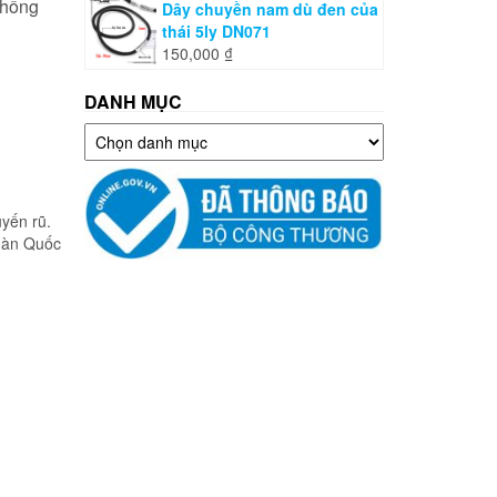
u hồng
Dây chuyền nam dù đen của
thái 5ly DN071
150,000
₫
DANH MỤC
Danh
mục
uyến rũ.
 Hàn Quốc