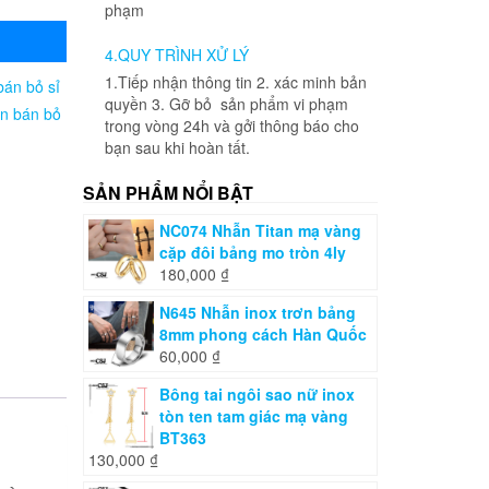
phạm
4.QUY TRÌNH XỬ LÝ
1.Tiếp nhận thông tin 2. xác minh bản
bán bỏ sỉ
quyền 3. Gỡ bỏ sản phẩm vi phạm
ên bán bỏ
trong vòng 24h và gởi thông báo cho
bạn sau khi hoàn tất.
SẢN PHẨM NỔI BẬT
NC074 Nhẫn Titan mạ vàng
cặp đôi bảng mo tròn 4ly
180,000
₫
N645 Nhẫn inox trơn bảng
8mm phong cách Hàn Quốc
60,000
₫
Bông tai ngôi sao nữ inox
tòn ten tam giác mạ vàng
BT363
130,000
₫