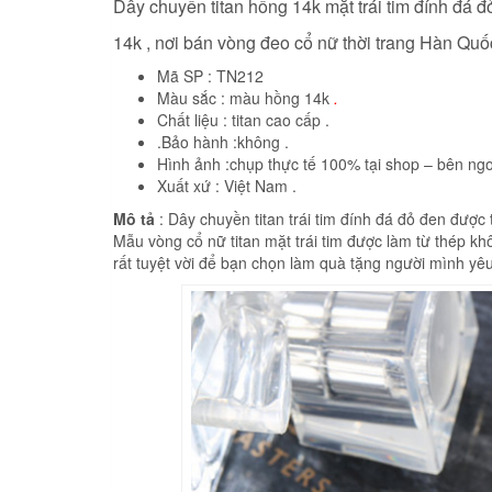
Dây chuyền titan hồng 14k mặt trái tim đính đá đỏ
14k , nơi bán vòng đeo cổ nữ thời trang Hàn Quốc
Mã SP : TN212
Màu sắc : màu hồng 14k
.
Chất liệu : titan cao cấp .
.Bảo hành :không .
Hình ảnh :chụp thực tế 100% tại shop – bên ngo
Xuất xứ : Việt Nam .
Mô tả
: Dây chuyền titan trái tim đính đá đỏ đen được
Mẫu vòng cổ nữ titan mặt trái tim được làm từ thép khô
rất tuyệt vời để bạn chọn làm quà tặng người mình yêu 