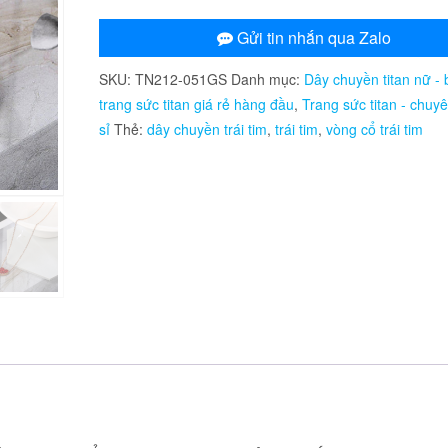
chuyền
titan
Gửi tin nhắn qua Zalo
màu
SKU:
TN212-051GS
Danh mục:
Dây chuyền titan nữ - 
hồng
trang sức titan giá rẻ hàng đầu
,
Trang sức titan - chuy
mặt
sỉ
Thẻ:
dây chuyền trái tim
,
trái tim
,
vòng cổ trái tim
hình
trái
tim
đính
đá
đỏ
đen
số
lượng