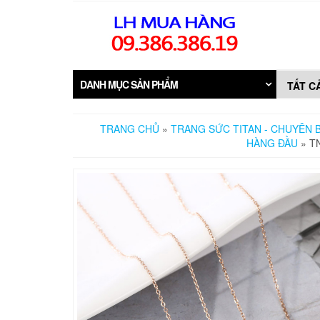
Skip
to
the
content
DANH MỤC SẢN PHẨM
TRANG CHỦ
»
TRANG SỨC TITAN - CHUYÊN B
HÀNG ĐẦU
» T