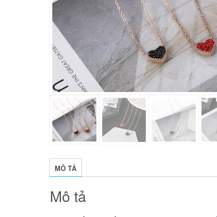
MÔ TẢ
Mô tả