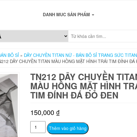
DANH MUC SẢN PHẨM
ÁN BỎ SỈ
»
DÂY CHUYỀN TITAN NỮ - BÁN BỎ SỈ TRANG SỨC TITAN
N212 DÂY CHUYỀN TITAN MÀU HỒNG MẶT HÌNH TRÁI TIM ĐÍNH ĐÁ
TN212 DÂY CHUYỀN TITA
MÀU HỒNG MẶT HÌNH TR
TIM ĐÍNH ĐÁ ĐỎ ĐEN
150,000
₫
TN212
Thêm vào giỏ hàng
Dây