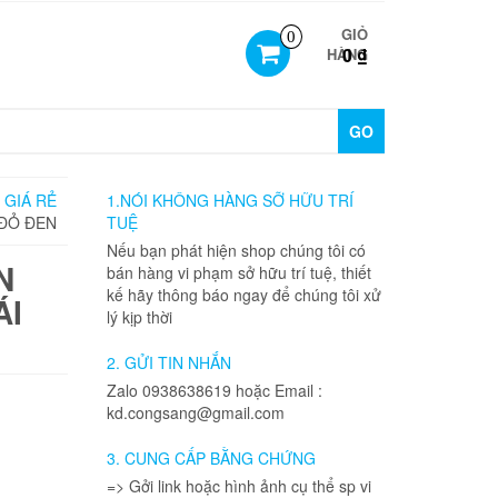
GIỎ
0
0 ₫
HÀNG
GO
 GIÁ RẺ
1.NÓI KHÔNG HÀNG SỠ HỮU TRÍ
 ĐỎ ĐEN
TUỆ
Nếu bạn phát hiện shop chúng tôi có
N
bán hàng vi phạm sở hữu trí tuệ, thiết
kế hãy thông báo ngay để chúng tôi xử
ÁI
lý kịp thời
2. GỬI TIN NHẮN
Zalo 0938638619 hoặc Email :
kd.congsang@gmail.com
3. CUNG CẤP BẰNG CHỨNG
=> Gởi link hoặc hình ảnh cụ thể sp vi