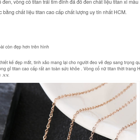
 đen, vòng cổ titan trái tim đính đá đỏ đen
chất liệu titan xi mà
 bằng chất liệu titan cao cấp chất lượng uy tín nhất HCM.
ài còn đẹp hơn trên hình
 thiết kế đẹp mắt, tinh xảo mang lại cho người đeo vẻ đẹp sang trọng q
ng gỉ titan cao cấp rất an toàn sức khỏe . Vòng cổ nữ titan thời trang
.v.v.