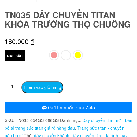
TN035 DÂY CHUYỀN TITAN
KHÓA TRƯỜNG THỌ CHUÔNG
160,000
₫
MÀU SẮC
TN035
Thêm vào giỏ hàng
Dây
chuyền
titan
Gửi tin nhắn qua Zalo
khóa
SKU:
TN035-054GS-066GS
Danh mục:
Dây chuyền titan nữ - bán
trường
bỏ sỉ trang sức titan giá rẻ hàng đầu
,
Trang sức titan - chuyên
thọ
bán bỏ sỉ
Thẻ:
dây chuyền khánh
,
dây chuyền titan
,
khánh may