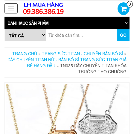
Skip
0
to
Toggle
the
navigation
content
DANH MỤC SẢN PHẨM
GO
TRANG CHỦ
»
TRANG SỨC TITAN - CHUYÊN BÁN BỎ SỈ
»
DÂY CHUYỀN TITAN NỮ - BÁN BỎ SỈ TRANG SỨC TITAN GIÁ
RẺ HÀNG ĐẦU
» TN035 DÂY CHUYỀN TITAN KHÓA
TRƯỜNG THỌ CHUÔNG