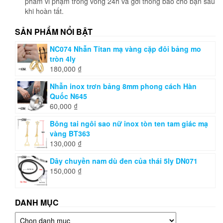
phẩm vi phạm trong vòng 24h và gởi thông báo cho bạn sau
khi hoàn tất.
SẢN PHẨM NỔI BẬT
NC074 Nhẫn Titan mạ vàng cặp đôi bảng mo
tròn 4ly
180,000
₫
Nhẫn inox trơn bảng 8mm phong cách Hàn
Quốc N645
60,000
₫
Bông tai ngôi sao nữ inox tòn ten tam giác mạ
vàng BT363
130,000
₫
Dây chuyền nam dù đen của thái 5ly DN071
150,000
₫
DANH MỤC
Danh