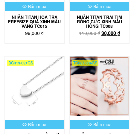
Bấm mua
Bấm mua
NHẪN TITAN HOA TRÀ
NHẪN TITAN TRÁI TIM
FREESIZE QUÁ XINH MÀU
RỔNG CỰC XINH MÀU
VÀNG TC015
HỒNG TC008
Giá
Giá
99,000
₫
110,000
₫
30,000
₫
gốc
hiện
là:
tại
110,000 ₫.
là:
30,000
DC019-021GS
TC027-034GS
Bấm mua
Bấm mua