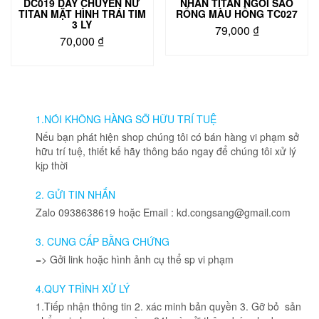
DC019 DÂY CHUYỀN NỮ
NHẪN TITAN NGÔI SAO
TITAN MẶT HÌNH TRÁI TIM
RỔNG MÀU HỒNG TC027
3 LY
79,000
₫
70,000
₫
1.NÓI KHÔNG HÀNG SỠ HỮU TRÍ TUỆ
Nếu bạn phát hiện shop chúng tôi có bán hàng vi phạm sở
hữu trí tuệ, thiết kế hãy thông báo ngay để chúng tôi xử lý
kịp thời
2. GỬI TIN NHẮN
Zalo 0938638619 hoặc Email : kd.congsang@gmail.com
3. CUNG CẤP BẰNG CHỨNG
=> Gởi link hoặc hình ảnh cụ thể sp vi phạm
4.QUY TRÌNH XỬ LÝ
1.Tiếp nhận thông tin 2. xác minh bản quyền 3. Gỡ bỏ sản