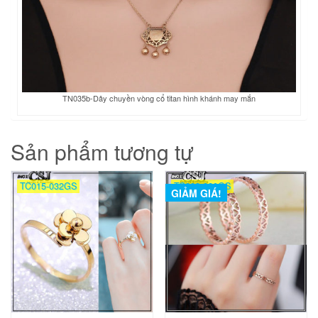
TN035b-Dây chuyền vòng cổ titan hình khánh may mắn
Sản phẩm tương tự
TC015-032GS
TC008-020GS
GIẢM GIÁ!