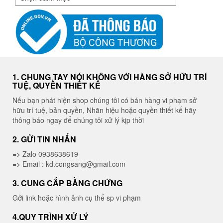
mục
1. CHUNG TAY NÓI KHÔNG VỚI HÀNG SỞ HỮU TRÍ
TUỆ, QUYỀN THIẾT KẾ
Nếu bạn phát hiện shop chúng tôi có bán hàng vi phạm sở
hữu trí tuệ, bản quyền, Nhãn hiệu hoặc quyền thiết kế hãy
thông báo ngay để chúng tôi xử lý kịp thời
2. GỬI TIN NHẮN
=> Zalo 0938638619
=> Email : kd.congsang@gmail.com
3. CUNG CẤP BẰNG CHỨNG
Gởi link hoặc hình ảnh cụ thể sp vi phạm
4.QUY TRÌNH XỬ LÝ