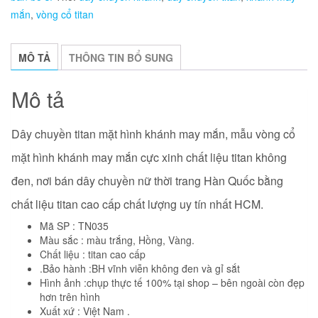
chuông
mắn
,
vòng cổ titan
số
lượng
MÔ TẢ
THÔNG TIN BỔ SUNG
Mô tả
Dây chuyền titan mặt hình khánh may mắn, mẫu vòng cổ
mặt hình khánh may mắn
cực xinh chất liệu titan không
đen, nơi bán dây chuyền nữ thời trang Hàn Quốc bằng
chất liệu titan cao cấp chất lượng uy tín nhất HCM.
Mã SP : TN035
Màu sắc : màu trắng, Hồng, Vàng.
Chất liệu : titan cao cấp
.Bảo hành :BH vĩnh viễn không đen và gỉ sắt
Hình ảnh :chụp thực tế 100% tại shop – bên ngoài còn đẹp
hơn trên hình
Xuất xứ : Việt Nam .