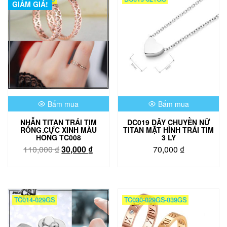
GIẢM GIÁ!
Bấm mua
Bấm mua
NHẪN TITAN TRÁI TIM
DC019 DÂY CHUYỀN NỮ
RỔNG CỰC XINH MÀU
TITAN MẶT HÌNH TRÁI TIM
HỒNG TC008
3 LY
Giá
Giá
110,000
₫
30,000
₫
70,000
₫
gốc
hiện
là:
tại
110,000 ₫.
là:
30,000 ₫.
TC014-029GS
TC030-029GS-039GS