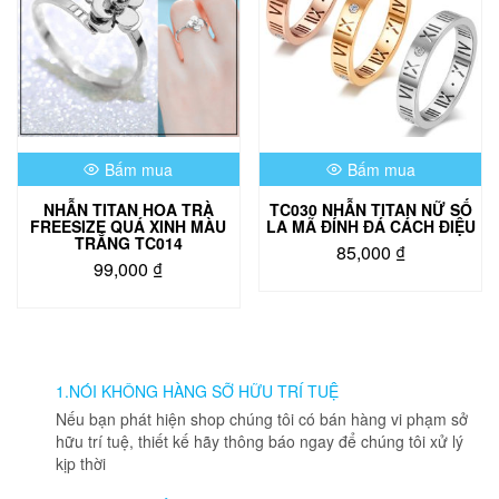
Bấm mua
Bấm mua
NHẪN TITAN HOA TRÀ
TC030 NHẪN TITAN NỮ SỐ
FREESIZE QUÁ XINH MÀU
LA MÃ ĐÍNH ĐÁ CÁCH ĐIỆU
TRẮNG TC014
85,000
₫
99,000
₫
Sản
phẩm
này
có
nhiều
1.NÓI KHÔNG HÀNG SỠ HỮU TRÍ TUỆ
biến
thể.
Nếu bạn phát hiện shop chúng tôi có bán hàng vi phạm sở
Các
hữu trí tuệ, thiết kế hãy thông báo ngay để chúng tôi xử lý
tùy
kịp thời
chọn