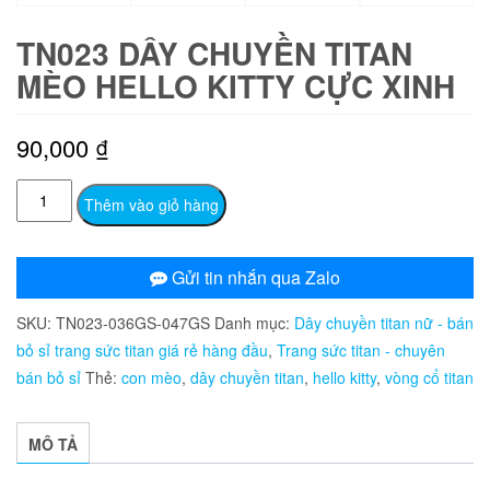
TN023 DÂY CHUYỀN TITAN
MÈO HELLO KITTY CỰC XINH
90,000
₫
TN023
Thêm vào giỏ hàng
Dây
chuyền
titan
Gửi tin nhắn qua Zalo
mèo
SKU:
TN023-036GS-047GS
Danh mục:
Dây chuyền titan nữ - bán
hello
bỏ sỉ trang sức titan giá rẻ hàng đầu
,
Trang sức titan - chuyên
kitty
bán bỏ sỉ
Thẻ:
con mèo
,
dây chuyền titan
,
hello kitty
,
vòng cổ titan
cực
xinh
số
MÔ TẢ
lượng