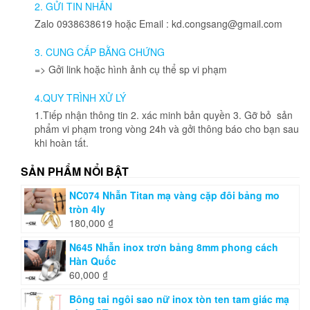
có
2. GỬI TIN NHẮN
thể
Zalo 0938638619 hoặc Email : kd.congsang@gmail.com
được
chọn
3. CUNG CẤP BẰNG CHỨNG
trên
=> Gởi link hoặc hình ảnh cụ thể sp vi phạm
trang
sản
4.QUY TRÌNH XỬ LÝ
phẩm
1.Tiếp nhận thông tin 2. xác minh bản quyền 3. Gỡ bỏ sản
phẩm vi phạm trong vòng 24h và gởi thông báo cho bạn sau
khi hoàn tất.
SẢN PHẨM NỔI BẬT
NC074 Nhẫn Titan mạ vàng cặp đôi bảng mo
tròn 4ly
180,000
₫
N645 Nhẫn inox trơn bảng 8mm phong cách
Hàn Quốc
60,000
₫
Bông tai ngôi sao nữ inox tòn ten tam giác mạ