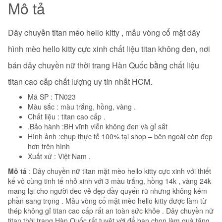
Mô tả
Dây chuyền titan mèo hello kitty , mẫu vòng cổ mặt dây
hình mèo hello kitty
cực xinh chất liệu titan không đen, nơi
bán dây chuyền nữ thời trang Hàn Quốc bằng chất liệu
titan cao cấp chất lượng uy tín nhất HCM.
Mã SP : TN023
Màu sắc : màu trắng, hồng, vàng .
Chất liệu : titan cao cấp .
.Bảo hành :BH vĩnh viễn không đen và gỉ sắt
Hình ảnh :chụp thực tế 100% tại shop – bên ngoài còn đẹp
hơn trên hình
Xuất xứ : Việt Nam .
Mô tả
: Dây chuyền nữ titan mặt mèo hello kitty cực xinh với thiết
kế vô cùng tinh tế nhỏ xinh với 3 màu trắng, hồng 14k , vàng 24k
mang lại cho người đeo vẻ đẹp đầy quyến rũ nhưng không kém
phần sang trọng . Mẫu vòng cổ mặt mèo hello kitty được làm từ
thép không gỉ titan cao cấp rất an toàn sức khỏe . Dây chuyền nữ
titan thời trang Hàn Quốc rất tuyệt vời để bạn chọn làm quà tặng