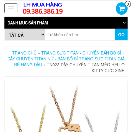
Skip
0
to
Toggle
the
navigation
content
DANH MỤC SẢN PHẨM
GO
TRANG CHỦ
»
TRANG SỨC TITAN - CHUYÊN BÁN BỎ SỈ
»
DÂY CHUYỀN TITAN NỮ - BÁN BỎ SỈ TRANG SỨC TITAN GIÁ
RẺ HÀNG ĐẦU
» TN023 DÂY CHUYỀN TITAN MÈO HELLO
KITTY CỰC XINH