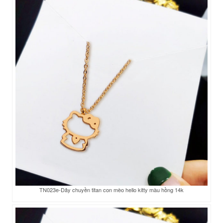
TN023e-Dây chuyền titan con mèo hello kitty màu hồng 14k