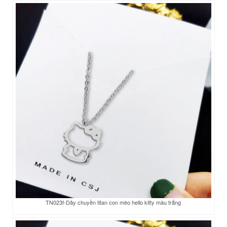
TN023f-Dây chuyền titan con mèo hello kitty màu trắng