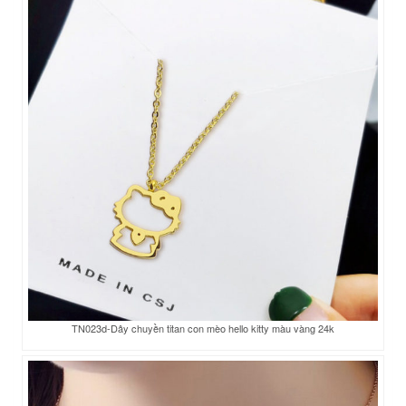
TN023d-Dây chuyền titan con mèo hello kitty màu vàng 24k