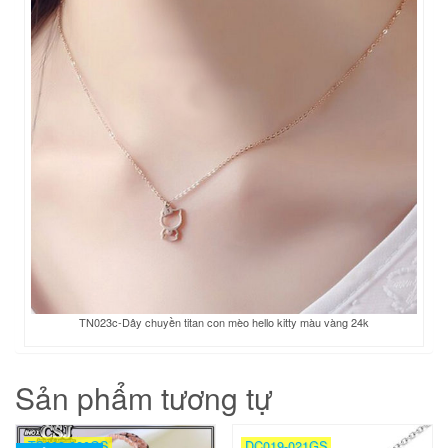
TN023c-Dây chuyền titan con mèo hello kitty màu vàng 24k
Sản phẩm tương tự
TC008-020GS
DC019-021GS