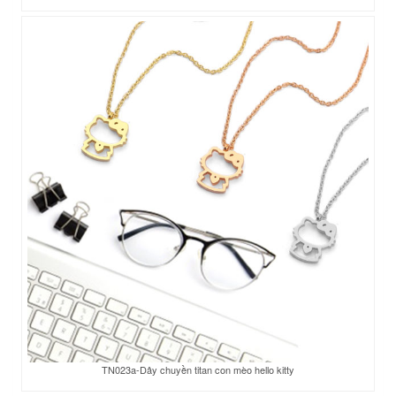
TN023a-Dây chuyền titan con mèo hello kitty