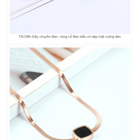
TN139h-Dây chuyền titan, vòng cổ titan kiểu mì dẹp mặt vuông đen