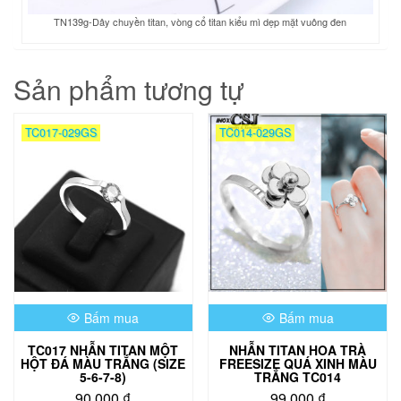
TN139g-Dây chuyền titan, vòng cổ titan kiểu mì dẹp mặt vuông đen
Sản phẩm tương tự
TC017-029GS
TC014-029GS
Bấm mua
Bấm mua
TC017 NHẪN TITAN MỘT
NHẪN TITAN HOA TRÀ
HỘT ĐÁ MÀU TRẮNG (SIZE
FREESIZE QUÁ XINH MÀU
5-6-7-8)
TRẮNG TC014
90,000
₫
99,000
₫