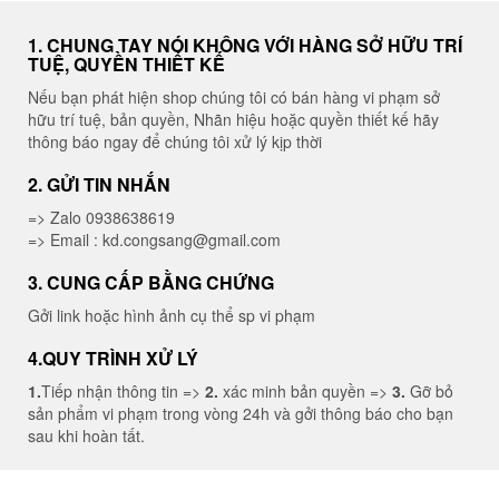
1. CHUNG TAY NÓI KHÔNG VỚI HÀNG SỞ HỮU TRÍ
TUỆ, QUYỀN THIẾT KẾ
Nếu bạn phát hiện shop chúng tôi có bán hàng vi phạm sở
hữu trí tuệ, bản quyền, Nhãn hiệu hoặc quyền thiết kế hãy
thông báo ngay để chúng tôi xử lý kịp thời
2. GỬI TIN NHẮN
=> Zalo 0938638619
=> Email : kd.congsang@gmail.com
3. CUNG CẤP BẰNG CHỨNG
Gởi link hoặc hình ảnh cụ thể sp vi phạm
4.QUY TRÌNH XỬ LÝ
1.
Tiếp nhận thông tin =>
2.
xác minh bản quyền =>
3.
Gỡ bỏ
sản phẩm vi phạm trong vòng 24h và gởi thông báo cho bạn
sau khi hoàn tất.