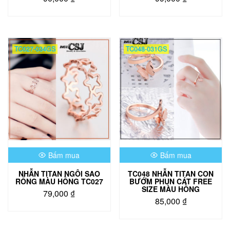
Sản
phẩm
này
có
TC027-034GS
TC048-031GS
nhiều
biến
thể.
Các
tùy
chọn
có
thể
được
chọn
Bấm mua
Bấm mua
trên
trang
NHẪN TITAN NGÔI SAO
TC048 NHẪN TITAN CON
sản
RỔNG MÀU HỒNG TC027
BƯỚM PHUN CÁT FREE
phẩm
SIZE MÀU HỒNG
79,000
₫
85,000
₫