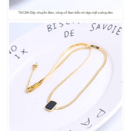
TN139f-Dây chuyền titan, vòng cổ titan kiểu mì dẹp mặt vuông đen