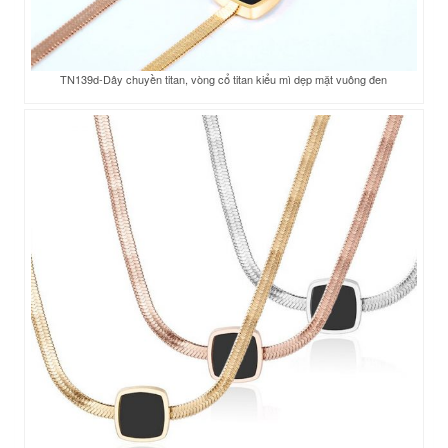
TN139d-Dây chuyền titan, vòng cổ titan kiểu mì dẹp mặt vuông đen