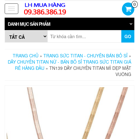
Skip
0
to
Toggle
the
navigation
content
DANH MỤC SẢN PHẨM
GO
TRANG CHỦ
»
TRANG SỨC TITAN - CHUYÊN BÁN BỎ SỈ
»
DÂY CHUYỀN TITAN NỮ - BÁN BỎ SỈ TRANG SỨC TITAN GIÁ
RẺ HÀNG ĐẦU
» TN139 DÂY CHUYỀN TITAN MÌ DẸP MẶT
VUÔNG