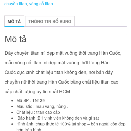
chuyền titan
,
vòng cổ titan
số
lượng
MÔ TẢ
THÔNG TIN BỔ SUNG
Mô tả
Dây chuyền titan mì dẹp mặt vuông thời trang Hàn Quốc,
mẫu vòng cổ titan mì dẹp mặt vuông
thời trang Hàn
Quốc
cực xinh chất liệu titan không đen, nơi bán dây
chuyền nữ thời trang Hàn Quốc bằng chất liệu titan cao
cấp chất lượng uy tín nhất HCM.
Mã SP : TN139
Màu sắc : màu vàng, hồng .
Chất liệu : titan cao cấp
.Bảo hành :BH vĩnh viễn không đen và gỉ sắt
Hình ảnh :chụp thực tế 100% tại shop – bên ngoài còn đẹp
hơn trên hình