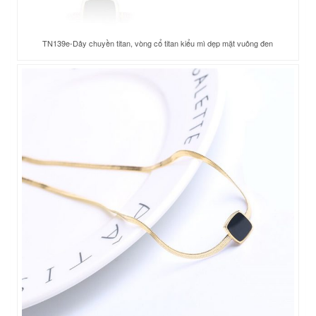
TN139e-Dây chuyền titan, vòng cổ titan kiểu mì dẹp mặt vuông đen