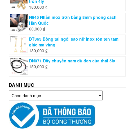
tròn 4ly
180,000
₫
N645 Nhẫn inox trơn bảng 8mm phong cách
Hàn Quốc
60,000
₫
BT363 Bông tai ngôi sao nữ inox tòn ten tam
giác mạ vàng
130,000
₫
DN071 Dây chuyền nam dù đen của thái 5ly
150,000
₫
DANH MỤC
Danh
mục