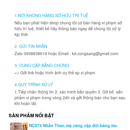
1.NÓI KHÔNG HÀNG SỠ HỮU TRÍ TUỆ
Nếu bạn phát hiện shop chúng tôi có bán hàng vi phạm sở
hữu trí tuệ, thiết kế hãy thông báo ngay để chúng tôi xử lý
kịp thời
2. GỬI TIN NHẮN
Zalo 0938638619 hoặc Email : kd.congsang@gmail.com
3. CUNG CẤP BẰNG CHỨNG
=> Gởi link hoặc hình ảnh cụ thể sp vi phạm
4.QUY TRÌNH XỬ LÝ
1.Tiếp nhận thông tin 2. xác minh bản quyền 3. Gỡ bỏ sản
phẩm vi phạm trong vòng 24h và gởi thông báo cho bạn sau
khi hoàn tất.
SẢN PHẨM NỔI BẬT
NC074 Nhẫn Titan mạ vàng cặp đôi bảng mo