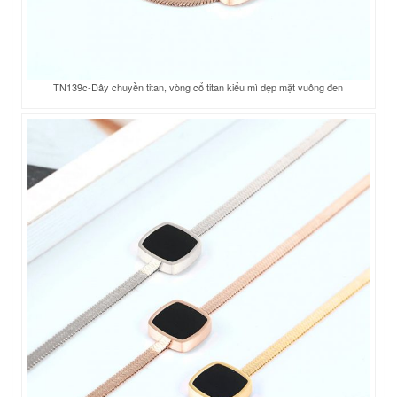
TN139c-Dây chuyền titan, vòng cổ titan kiểu mì dẹp mặt vuông đen