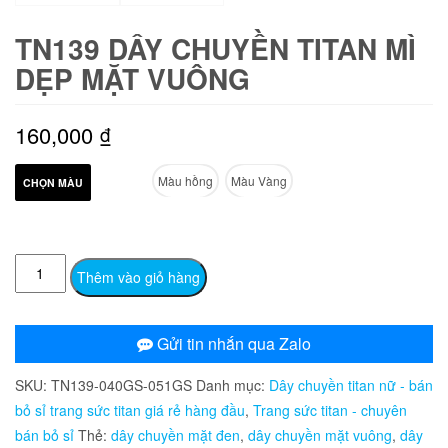
TN139 DÂY CHUYỀN TITAN MÌ
DẸP MẶT VUÔNG
160,000
₫
Màu hồng
Màu Vàng
CHỌN MÀU
TN139
Thêm vào giỏ hàng
Dây
chuyền
titan
Gửi tin nhắn qua Zalo
mì
SKU:
TN139-040GS-051GS
Danh mục:
Dây chuyền titan nữ - bán
dẹp
bỏ sỉ trang sức titan giá rẻ hàng đầu
,
Trang sức titan - chuyên
mặt
bán bỏ sỉ
Thẻ:
dây chuyền mặt đen
,
dây chuyền mặt vuông
,
dây
vuông