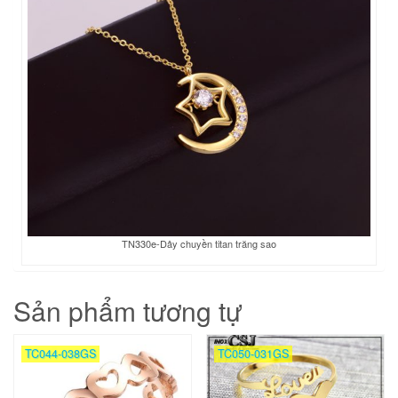
TN330e-Dây chuyền titan trăng sao
Sản phẩm tương tự
TC044-038GS
TC050-031GS