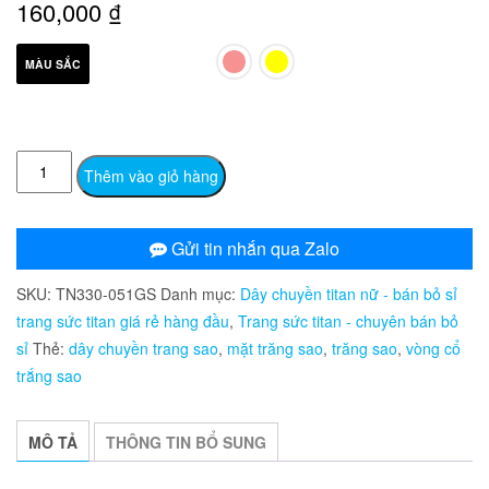
160,000
₫
MÀU SẮC
TN330
Thêm vào giỏ hàng
Dây
chuyền
titan
Gửi tin nhắn qua Zalo
trăng
SKU:
TN330-051GS
Danh mục:
Dây chuyền titan nữ - bán bỏ sỉ
sao
trang sức titan giá rẻ hàng đầu
,
Trang sức titan - chuyên bán bỏ
số
sỉ
Thẻ:
dây chuyền trang sao
,
mặt trăng sao
,
trăng sao
,
vòng cổ
lượng
trắng sao
MÔ TẢ
THÔNG TIN BỔ SUNG