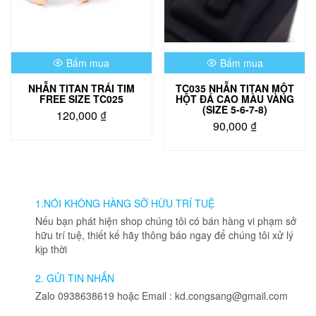
có
thể
được
chọn
Bấm mua
Bấm mua
trên
trang
NHẪN TITAN TRÁI TIM
TC035 NHẪN TITAN MỘT
sản
FREE SIZE TC025
HỘT ĐÁ CAO MÀU VÀNG
phẩm
(SIZE 5-6-7-8)
120,000
₫
90,000
₫
Sản
phẩm
này
có
nhiều
1.NÓI KHÔNG HÀNG SỠ HỮU TRÍ TUỆ
biến
Nếu bạn phát hiện shop chúng tôi có bán hàng vi phạm sở
thể.
hữu trí tuệ, thiết kế hãy thông báo ngay để chúng tôi xử lý
Các
kịp thời
tùy
chọn
2. GỬI TIN NHẮN
có
Zalo 0938638619 hoặc Email : kd.congsang@gmail.com
thể
được