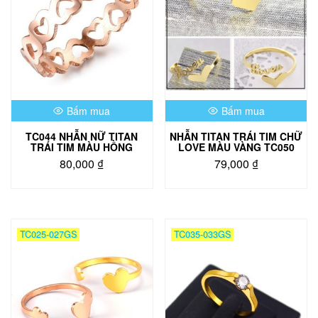
Bấm mua
Bấm mua
TC044 NHẪN NỮ TITAN
NHẪN TITAN TRÁI TIM CHỮ
TRÁI TIM MÀU HỒNG
LOVE MÀU VÀNG TC050
80,000
₫
79,000
₫
Sản
phẩm
này
có
TC025-027GS
TC035-033GS
nhiều
biến
thể.
Các
tùy
chọn