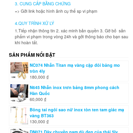
3. CUNG CẤP BẰNG CHỨNG
chọn
=> Gởi link hoặc hình ảnh cụ thể sp vi phạm
trên
trang
4.QUY TRÌNH XỬ LÝ
sản
phẩm
1.Tiếp nhận thông tin 2. xác minh bản quyền 3. Gỡ bỏ sản
phẩm vi phạm trong vòng 24h và gởi thông báo cho bạn sau
khi hoàn tất.
SẢN PHẨM NỔI BẬT
NC074 Nhẫn Titan mạ vàng cặp đôi bảng mo
tròn 4ly
180,000
₫
N645 Nhẫn inox trơn bảng 8mm phong cách
Hàn Quốc
60,000
₫
Bông tai ngôi sao nữ inox tòn ten tam giác mạ
vàng BT363
130,000
₫
DN071 Dây chuyền nam dù đen của thái 5ly