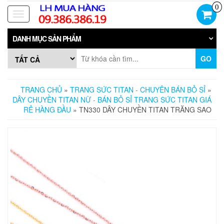
Skip
0
to
Toggle
the
navigation
content
DANH MỤC SẢN PHẨM
GO
TRANG CHỦ
»
TRANG SỨC TITAN - CHUYÊN BÁN BỎ SỈ
»
DÂY CHUYỀN TITAN NỮ - BÁN BỎ SỈ TRANG SỨC TITAN GIÁ
RẺ HÀNG ĐẦU
» TN330 DÂY CHUYỀN TITAN TRĂNG SAO