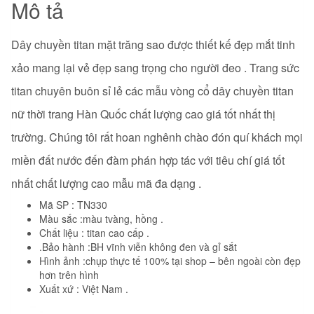
Mô tả
Dây chuyền titan mặt trăng sao được thiết kế đẹp mắt tinh
xảo mang lại vẻ đẹp sang trọng cho người đeo . Trang sức
titan chuyên buôn sỉ lẻ các mẫu vòng cổ dây chuyền titan
nữ thời trang Hàn Quốc chất lượng cao giá tốt nhất thị
trường. Chúng tôi rất hoan nghênh chào đón quí khách mọi
miền đất nước đến đàm phán hợp tác với tiêu chí giá tốt
nhất chất lượng cao mẫu mã đa dạng .
Mã SP : TN330
Màu sắc :màu tvàng, hồng .
Chất liệu : titan cao cấp .
.Bảo hành :BH vĩnh viễn không đen và gỉ sắt
Hình ảnh :chụp thực tế 100% tại shop – bên ngoài còn đẹp
hơn trên hình
Xuất xứ : Việt Nam .