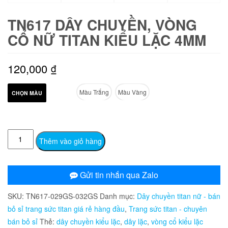
TN617 DÂY CHUYỀN, VÒNG
CỔ NỮ TITAN KIỂU LẶC 4MM
120,000
₫
Màu Trắng
Màu Vàng
CHỌN MÀU
TN617
Thêm vào giỏ hàng
Dây
chuyền,
vòng
Gửi tin nhắn qua Zalo
cổ
SKU:
TN617-029GS-032GS
Danh mục:
Dây chuyền titan nữ - bán
nữ
bỏ sỉ trang sức titan giá rẻ hàng đầu
,
Trang sức titan - chuyên
titan
bán bỏ sỉ
Thẻ:
dây chuyền kiểu lặc
,
dây lặc
,
vòng cổ kiểu lặc
kiểu