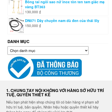
Bông tai ngôi sao nữ inox tòn ten tam giác mạ
vàng BT363
130,000
₫
DN071 Dây chuyền nam dù đen của thái 5ly
150,000
₫
DANH MỤC
Danh
mục
1. CHUNG TAY NÓI KHÔNG VỚI HÀNG SỞ HỮU TRÍ
TUỆ, QUYỀN THIẾT KẾ
Nếu bạn phát hiện shop chúng tôi có bán hàng vi phạm sở
hữu trí tuệ, bản quyền, Nhãn hiệu hoặc quyền thiết kế hãy