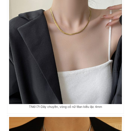
TN617f-Dây chuyền, vòng cổ nữ titan kiểu lặc 4mm