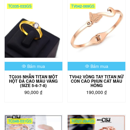
TC035-033GS
TV042-069GS
Bấm mua
Bấm mua
TC035 NHẪN TITAN MỘT
TV042 VÒNG TAY TITAN NỮ
HỘT ĐÁ CAO MÀU VÀNG
CON CÁO PHUN CÁT MÀU
(SIZE 5-6-7-8)
HỒNG
90,000
₫
190,000
₫
Sản
phẩm
này
có
TC048-031GS
TC027-034GS
nhiều
biến