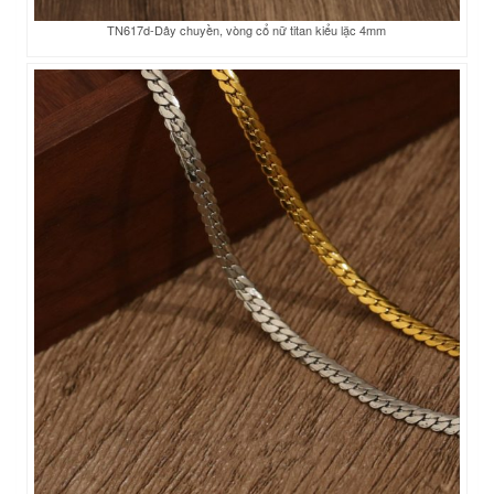
TN617d-Dây chuyền, vòng cổ nữ titan kiểu lặc 4mm