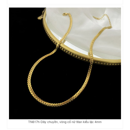
TN617h-Dây chuyền, vòng cổ nữ titan kiểu lặc 4mm