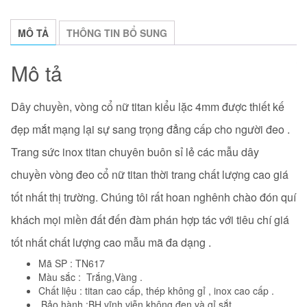
lặc
4mm
MÔ TẢ
THÔNG TIN BỔ SUNG
số
lượng
Mô tả
Dây chuyền, vòng cổ nữ titan kiểu lặc 4mm được thiết kế
đẹp mắt mạng lại sự sang trọng đẳng cấp cho người đeo .
Trang sức inox titan chuyên buôn sỉ lẻ các mẫu dây
chuyền vòng đeo cổ nữ titan thời trang
chất lượng cao giá
tốt nhất thị trường. Chúng tôi rất hoan nghênh chào đón quí
khách mọi miền đất đến đàm phán hợp tác với tiêu chí giá
tốt nhất chất lượng cao mẫu mã đa dạng .
Mã SP : TN617
Màu sắc : Trắng,Vàng .
Chất liệu : titan cao cấp, thép không gỉ , inox cao cấp .
.Bảo hành :BH vĩnh viễn không đen và gỉ sắt