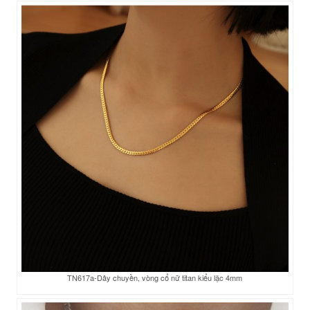
TN617a-Dây chuyền, vòng cổ nữ titan kiểu lặc 4mm