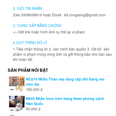
2. GỬI TIN NHẮN
Zalo 0938638619 hoặc Email : kd.congsang@gmail.com
3. CUNG CẤP BẰNG CHỨNG
=> Gởi link hoặc hình ảnh cụ thể sp vi phạm
4.QUY TRÌNH XỬ LÝ
1.Tiếp nhận thông tin 2. xác minh bản quyền 3. Gỡ bỏ sản
phẩm vi phạm trong vòng 24h và gởi thông báo cho bạn sau
khi hoàn tất.
SẢN PHẨM NỔI BẬT
NC074 Nhẫn Titan mạ vàng cặp đôi bảng mo
tròn 4ly
180,000
₫
N645 Nhẫn inox trơn bảng 8mm phong cách
Hàn Quốc
60,000
₫