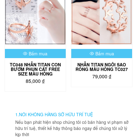
thể.
Các
tùy
chọn
có
thể
được
chọn
Bấm mua
Bấm mua
trên
trang
TC048 NHẪN TITAN CON
NHẪN TITAN NGÔI SAO
sản
BƯỚM PHUN CÁT FREE
RỔNG MÀU HỒNG TC027
phẩm
SIZE MÀU HỒNG
79,000
₫
85,000
₫
1.NÓI KHÔNG HÀNG SỠ HỮU TRÍ TUỆ
Nếu bạn phát hiện shop chúng tôi có bán hàng vi phạm sở
hữu trí tuệ, thiết kế hãy thông báo ngay để chúng tôi xử lý
kịp thời