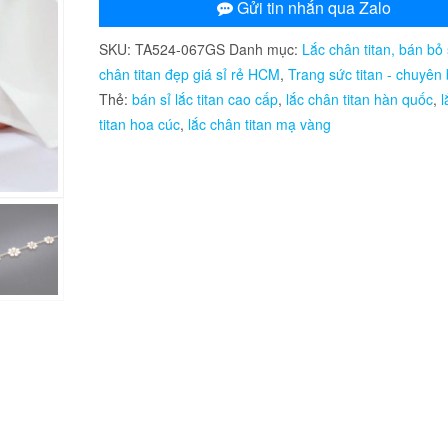
nữ
Gửi tin nhắn qua Zalo
titan
SKU:
TA524-067GS
Danh mục:
Lắc chân titan, bán bỏ 
hoa
chân titan đẹp giá sỉ rẻ HCM
,
Trang sức titan - chuyên 
cúc
Thẻ:
bán sỉ lắc titan cao cấp
,
lắc chân titan hàn quốc
,
l
màu
titan hoa cúc
,
lắc chân titan mạ vàng
hồng
số
lượng