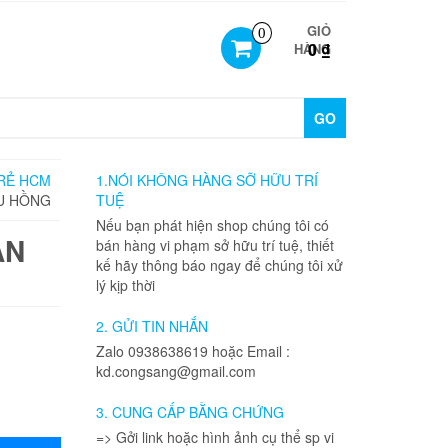
GIỎ
0
0 ₫
HÀNG
GO
 RẺ HCM
1.NÓI KHÔNG HÀNG SỠ HỮU TRÍ
ÀU HỒNG
TUỆ
Nếu bạn phát hiện shop chúng tôi có
AN
bán hàng vi phạm sở hữu trí tuệ, thiết
kế hãy thông báo ngay để chúng tôi xử
lý kịp thời
2. GỬI TIN NHẮN
Zalo 0938638619 hoặc Email :
kd.congsang@gmail.com
3. CUNG CẤP BẰNG CHỨNG
=> Gởi link hoặc hình ảnh cụ thể sp vi