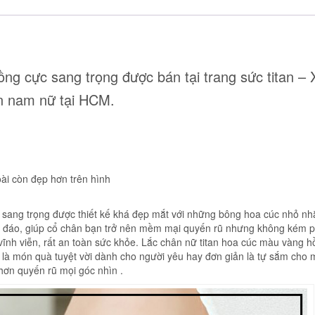
ng cực sang trọng được bán tại trang sức titan –
an nam nữ tại HCM.
ài còn đẹp hơn trên hình
 sang trọng được thiết kế khá đẹp mắt với những bông hoa cúc nhỏ nhắ
ộc đáo, giúp cổ chân bạn trở nên mềm mại quyến rũ nhưng không kém 
ỉ vĩnh viễn, rất an toàn sức khỏe. Lắc chân nữ titan hoa cúc màu vàng
 là món quà tuyệt vời dành cho người yêu hay đơn giản là tự sắm cho 
 hơn quyến rũ mọi góc nhìn .