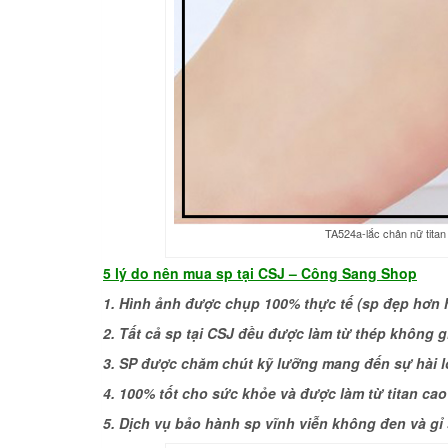
TA524a-lắc chân nữ titan
5 lý do nên
mua sp tại CSJ –
Công Sang Shop
1. Hình ảnh được chụp 100% thực tế (sp đẹp hơn 
2. Tất cả sp tại CSJ đều được làm từ thép không gỉ
3. SP được chăm chút kỹ lưỡng mang đến sự hài 
4. 100% tốt cho sức khỏe và được làm từ titan ca
5. Dịch vụ bảo hành sp vĩnh viễn không đen và gỉ 