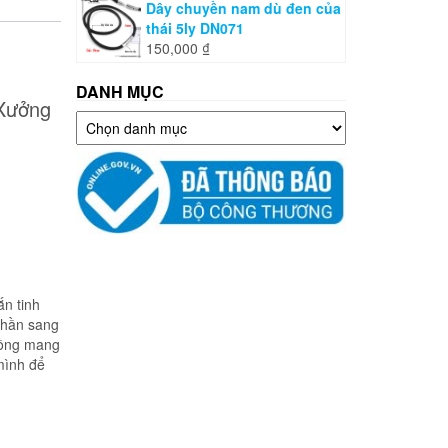
Dây chuyền nam dù đen của
thái 5ly DN071
150,000
₫
DANH MỤC
 Xưởng
Danh
mục
n tinh
phần sang
 hồng mang
mình để