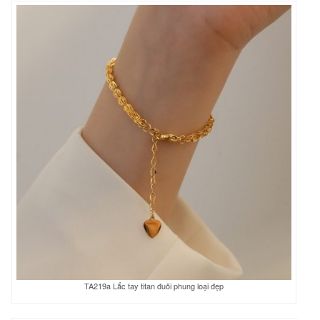
TA219a Lắc tay titan đuôi phung loại đẹp