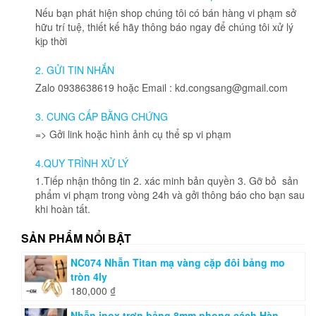
Nếu bạn phát hiện shop chúng tôi có bán hàng vi phạm sở
hữu trí tuệ, thiết kế hãy thông báo ngay để chúng tôi xử lý
kịp thời
2. GỬI TIN NHẮN
Zalo 0938638619 hoặc Email : kd.congsang@gmail.com
3. CUNG CẤP BẰNG CHỨNG
=> Gởi link hoặc hình ảnh cụ thể sp vi phạm
4.QUY TRÌNH XỬ LÝ
1.Tiếp nhận thông tin 2. xác minh bản quyền 3. Gỡ bỏ sản
phẩm vi phạm trong vòng 24h và gởi thông báo cho bạn sau
khi hoàn tất.
SẢN PHẨM NỔI BẬT
NC074 Nhẫn Titan mạ vàng cặp đôi bảng mo
tròn 4ly
180,000
₫
Nhẫn inox trơn bảng 8mm phong cách Hàn