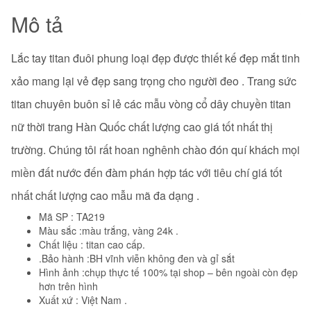
Mô tả
Lắc tay titan đuôi phung loại đẹp được thiết kế đẹp mắt tinh
xảo mang lại vẻ đẹp sang trọng cho người đeo . Trang sức
titan chuyên buôn sỉ lẻ các mẫu vòng cổ dây chuyền titan
nữ thời trang Hàn Quốc chất lượng cao giá tốt nhất thị
trường. Chúng tôi rất hoan nghênh chào đón quí khách mọi
miền đất nước đến đàm phán hợp tác với tiêu chí giá tốt
nhất chất lượng cao mẫu mã đa dạng .
Mã SP : TA219
Màu sắc :màu trắng, vàng 24k .
Chất liệu : titan cao cấp.
.Bảo hành :BH vĩnh viễn không đen và gỉ sắt
Hình ảnh :chụp thực tế 100% tại shop – bên ngoài còn đẹp
hơn trên hình
Xuất xứ : Việt Nam .