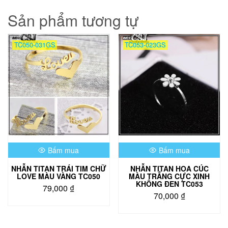
Sản phẩm tương tự
TC050-031GS
TC053-023GS
Bấm mua
Bấm mua
NHẪN TITAN TRÁI TIM CHỮ
NHẪN TITAN HOA CÚC
LOVE MÀU VÀNG TC050
MÀU TRẮNG CỰC XINH
KHÔNG ĐEN TC053
79,000
₫
70,000
₫
Sản
phẩm