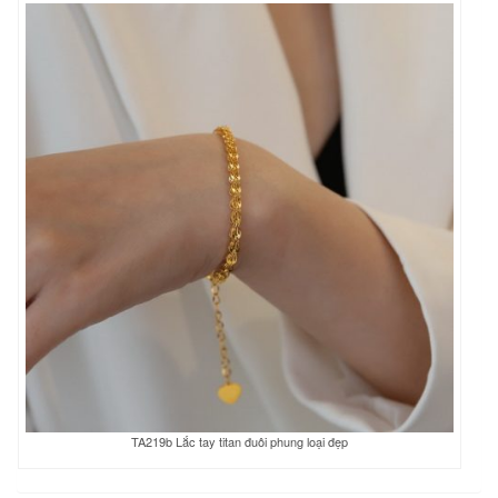
TA219b Lắc tay titan đuôi phung loại đẹp