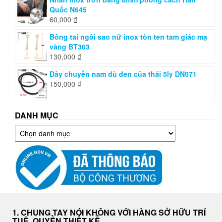
Quốc N645
60,000
₫
Bông tai ngôi sao nữ inox tòn ten tam giác mạ
vàng BT363
130,000
₫
Dây chuyền nam dù đen của thái 5ly DN071
150,000
₫
DANH MỤC
Danh
mục
1. CHUNG TAY NÓI KHÔNG VỚI HÀNG SỞ HỮU TRÍ
TUỆ, QUYỀN THIẾT KẾ