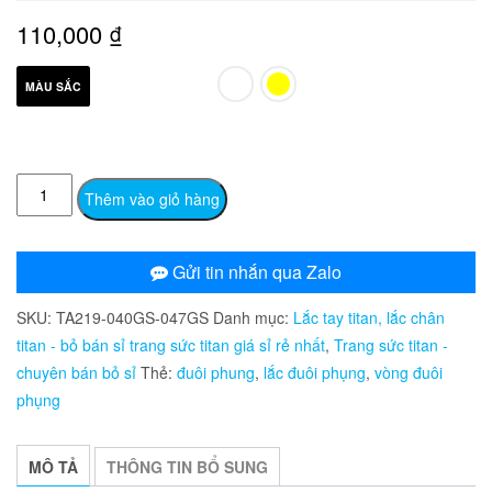
110,000
₫
MÀU SẮC
TA219
Thêm vào giỏ hàng
Lắc
tay
titan
Gửi tin nhắn qua Zalo
đuôi
SKU:
TA219-040GS-047GS
Danh mục:
Lắc tay titan, lắc chân
phung
titan - bỏ bán sỉ trang sức titan giá sỉ rẻ nhất
,
Trang sức titan -
loại
chuyên bán bỏ sỉ
Thẻ:
đuôi phung
,
lắc đuôi phụng
,
vòng đuôi
đẹp
phụng
số
lượng
MÔ TẢ
THÔNG TIN BỔ SUNG