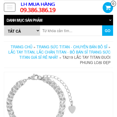
Skip
0
to
Toggle
the
navigation
content
DANH MỤC SẢN PHẨM
GO
TRANG CHỦ
»
TRANG SỨC TITAN - CHUYÊN BÁN BỎ SỈ
»
LẮC TAY TITAN, LẮC CHÂN TITAN - BỎ BÁN SỈ TRANG SỨC
TITAN GIÁ SỈ RẺ NHẤT
» TA219 LẮC TAY TITAN ĐUÔI
PHUNG LOẠI ĐẸP