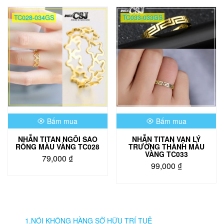
này
có
TC028-034GS
TC033-033GS
nhiều
biến
thể.
Các
tùy
chọn
có
thể
được
chọn
Bấm mua
Bấm mua
trên
trang
NHẪN TITAN NGÔI SAO
NHẪN TITAN VẠN LÝ
sản
RỔNG MÀU VÀNG TC028
TRƯỜNG THÀNH MÀU
phẩm
VÀNG TC033
79,000
₫
99,000
₫
1.NÓI KHÔNG HÀNG SỠ HỮU TRÍ TUỆ