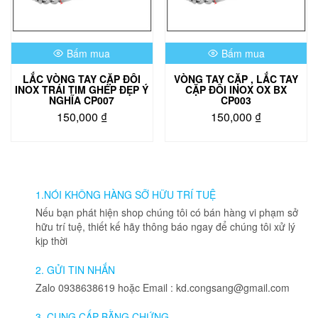
Bấm mua
Bấm mua
LẮC VÒNG TAY CẶP ĐÔI
VÒNG TAY CẶP , LẮC TAY
INOX TRÁI TIM GHÉP ĐẸP Ý
CẶP ĐÔI INOX OX BX
NGHĨA CP007
CP003
150,000
₫
150,000
₫
1.NÓI KHÔNG HÀNG SỠ HỮU TRÍ TUỆ
Nếu bạn phát hiện shop chúng tôi có bán hàng vi phạm sở
hữu trí tuệ, thiết kế hãy thông báo ngay để chúng tôi xử lý
kịp thời
2. GỬI TIN NHẮN
Zalo 0938638619 hoặc Email : kd.congsang@gmail.com
3. CUNG CẤP BẰNG CHỨNG