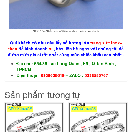
NC077e-Nhẫn cặp đôi inox 4mm vát cạnh trơn
Quí khách có nhu cầu lấy số lượng lớn
trang sức
inox
–
titan
để kinh doanh
sỉ
, hãy liên hệ ngay với chúng tôi để
được mức giá sỉ tốt nhất cùng mức chiếc khấu cao nhất .
Địa chỉ : 654/36 Lạc Long Quân , F9 , Q Tân Bình ,
TPHCM
Điện thoại :
0938638619
– ZALO :
0338585767
Sản phẩm tương tự
CP005-040GS
CP014-040GS