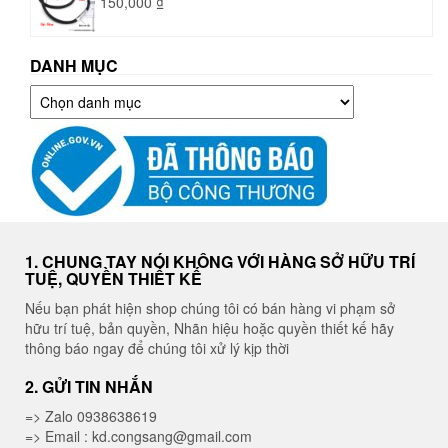
150,000
₫
DANH MỤC
Danh
mục
1. CHUNG TAY NÓI KHÔNG VỚI HÀNG SỞ HỮU TRÍ
TUỆ, QUYỀN THIẾT KẾ
Nếu bạn phát hiện shop chúng tôi có bán hàng vi phạm sở
hữu trí tuệ, bản quyền, Nhãn hiệu hoặc quyền thiết kế hãy
thông báo ngay để chúng tôi xử lý kịp thời
2. GỬI TIN NHẮN
=> Zalo 0938638619
=> Email : kd.congsang@gmail.com