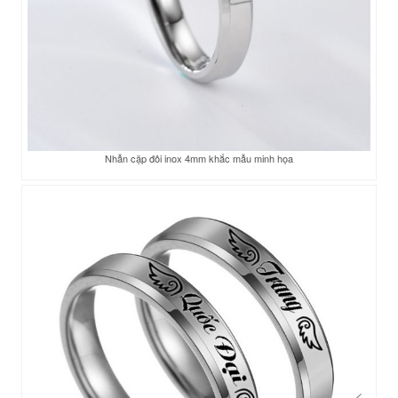
Nhẫn cặp đôi inox 4mm khắc mẫu minh họa