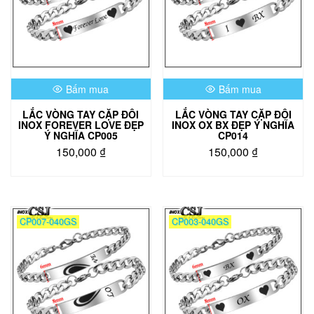
Bấm mua
Bấm mua
LẮC VÒNG TAY CẶP ĐÔI
LẮC VÒNG TAY CẶP ĐÔI
INOX FOREVER LOVE ĐẸP
INOX OX BX ĐẸP Ý NGHĨA
Ý NGHĨA CP005
CP014
150,000
₫
150,000
₫
CP007-040GS
CP003-040GS