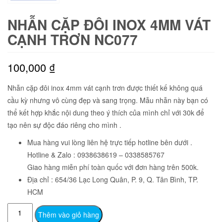
NHẪN CẶP ĐÔI INOX 4MM VÁT
CẠNH TRƠN NC077
100,000
₫
Nhẫn cặp đôi inox 4mm vát cạnh trơn được thiết kế không quá
cầu kỳ nhưng vô cùng đẹp và sang trọng. Mẫu nhẫn này bạn có
thể kết hợp khắc nội dung theo ý thích của mình chỉ với 30k để
tạo nên sự độc đáo riêng cho mình .
Mua hàng vui lòng liên hệ trực tiếp hotline bên dưới .
Hotline & Zalo : 0938638619 – 0338585767
Giao hàng miễn phí toàn quốc với đơn hàng trên 500k.
Địa chỉ : 654/36 Lạc Long Quân, P. 9, Q. Tân Bình, TP.
HCM
Nhẫn
Thêm vào giỏ hàng
cặp