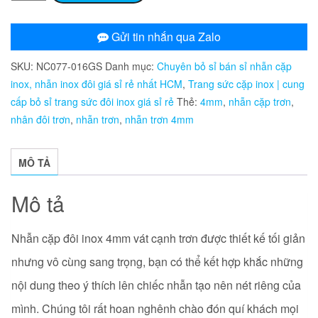
đôi
inox
Gửi tin nhắn qua Zalo
4mm
SKU:
NC077-016GS
Danh mục:
Chuyên bỏ sỉ bán sỉ nhẫn cặp
vát
inox, nhẫn inox đôi giá sỉ rẻ nhất HCM
,
Trang sức cặp inox | cung
cạnh
cấp bỏ sỉ trang sức đôi inox giá sỉ rẻ
Thẻ:
4mm
,
nhẫn cặp trơn
,
trơn
nhân đôi trơn
,
nhẫn trơn
,
nhẫn trơn 4mm
NC077
số
lượng
MÔ TẢ
Mô tả
Nhẫn cặp đôi inox 4mm vát cạnh trơn được thiết kế tối giản
nhưng vô cùng sang trọng, bạn có thể kết hợp khắc những
nội dung theo ý thích lên chiếc nhẫn tạo nên nét riêng của
mình. Chúng tôi rất hoan nghênh chào đón quí khách mọi