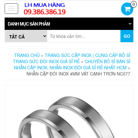
Skip
0
to
Toggle
the
navigation
content
DANH MỤC SẢN PHẨM
GO
TRANG CHỦ
»
TRANG SỨC CẶP INOX | CUNG CẤP BỎ SỈ
TRANG SỨC ĐÔI INOX GIÁ SỈ RẺ
»
CHUYÊN BỎ SỈ BÁN SỈ
NHẪN CẶP INOX, NHẪN INOX ĐÔI GIÁ SỈ RẺ NHẤT HCM
»
NHẪN CẶP ĐÔI INOX 4MM VÁT CẠNH TRƠN NC077