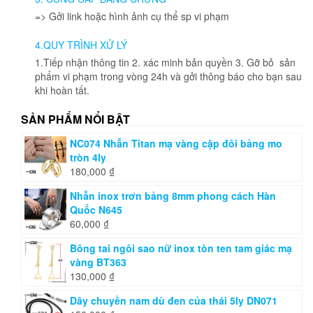
=> Gởi link hoặc hình ảnh cụ thể sp vi phạm
4.QUY TRÌNH XỬ LÝ
1.Tiếp nhận thông tin 2. xác minh bản quyền 3. Gỡ bỏ sản
phẩm vi phạm trong vòng 24h và gởi thông báo cho bạn sau
khi hoàn tất.
SẢN PHẨM NỔI BẬT
NC074 Nhẫn Titan mạ vàng cặp đôi bảng mo
tròn 4ly
180,000
₫
Nhẫn inox trơn bảng 8mm phong cách Hàn
Quốc N645
60,000
₫
Bông tai ngôi sao nữ inox tòn ten tam giác mạ
vàng BT363
130,000
₫
Dây chuyền nam dù đen của thái 5ly DN071