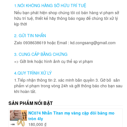
nhiều
1.NÓI KHÔNG HÀNG SỠ HỮU TRÍ TUỆ
biến
Nếu bạn phát hiện shop chúng tôi có bán hàng vi phạm sở
thể.
hữu trí tuệ, thiết kế hãy thông báo ngay để chúng tôi xử lý
Các
kịp thời
tùy
chọn
2. GỬI TIN NHẮN
có
Zalo 0938638619 hoặc Email : kd.congsang@gmail.com
thể
được
3. CUNG CẤP BẰNG CHỨNG
chọn
=> Gởi link hoặc hình ảnh cụ thể sp vi phạm
trên
trang
4.QUY TRÌNH XỬ LÝ
sản
phẩm
1.Tiếp nhận thông tin 2. xác minh bản quyền 3. Gỡ bỏ sản
phẩm vi phạm trong vòng 24h và gởi thông báo cho bạn sau
khi hoàn tất.
SẢN PHẨM NỔI BẬT
NC074 Nhẫn Titan mạ vàng cặp đôi bảng mo
tròn 4ly
180,000
₫