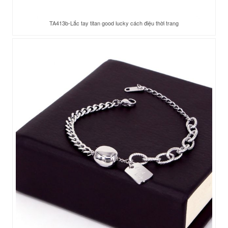
TA413b-Lắc tay titan good lucky cách điệu thời trang