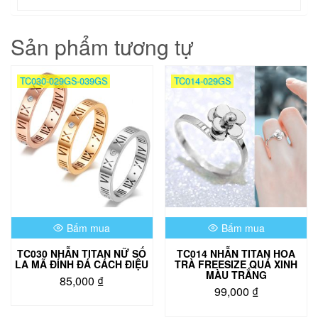
Sản phẩm tương tự
TC030-029GS-039GS
TC014-029GS
Bấm mua
Bấm mua
TC030 NHẪN TITAN NỮ SỐ
TC014 NHẪN TITAN HOA
LA MÃ ĐÍNH ĐÁ CÁCH ĐIỆU
TRÀ FREESIZE QUÁ XINH
MÀU TRẮNG
85,000
₫
99,000
₫
Sản
phẩm