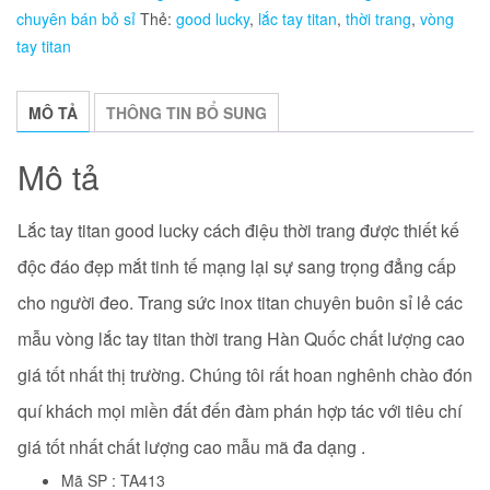
chuyên bán bỏ sỉ
Thẻ:
good lucky
,
lắc tay titan
,
thời trang
,
vòng
điệu
tay titan
thời
trang
số
MÔ TẢ
THÔNG TIN BỔ SUNG
lượng
Mô tả
Lắc tay titan good lucky cách điệu thời trang được thiết kế
độc đáo đẹp mắt tinh tế mạng lại sự sang trọng đẳng cấp
cho người đeo. Trang sức inox titan chuyên buôn sỉ lẻ các
mẫu vòng lắc tay titan thời trang Hàn Quốc
chất lượng cao
giá tốt nhất thị trường. Chúng tôi rất hoan nghênh chào đón
quí khách mọi miền đất đến đàm phán hợp tác với tiêu chí
giá tốt nhất chất lượng cao mẫu mã đa dạng .
Mã SP : TA413