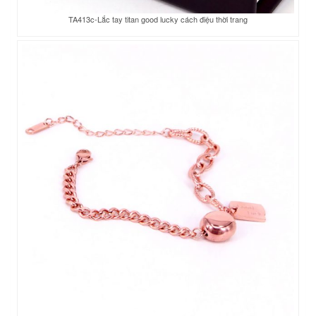
TA413c-Lắc tay titan good lucky cách điệu thời trang