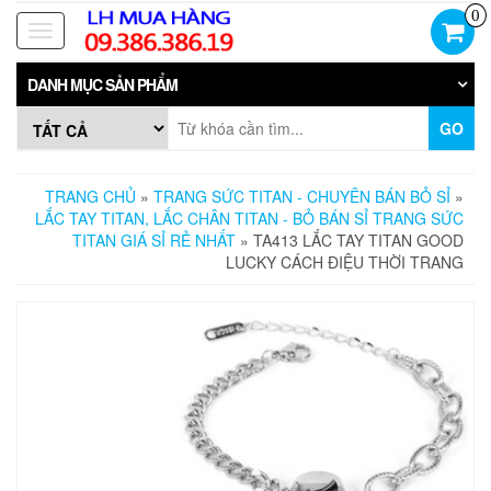
Skip
0
to
Toggle
the
navigation
content
DANH MỤC SẢN PHẨM
GO
TRANG CHỦ
»
TRANG SỨC TITAN - CHUYÊN BÁN BỎ SỈ
»
LẮC TAY TITAN, LẮC CHÂN TITAN - BỎ BÁN SỈ TRANG SỨC
TITAN GIÁ SỈ RẺ NHẤT
» TA413 LẮC TAY TITAN GOOD
LUCKY CÁCH ĐIỆU THỜI TRANG