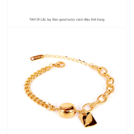
TA413f-Lắc tay titan good lucky cách điệu thời trang