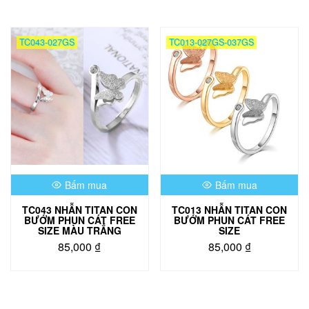
này
có
nhiều
TC043-027GS
TC013-027GS-037GS
biến
thể.
Các
tùy
chọn
có
thể
được
chọn
trên
Bấm mua
Bấm mua
trang
sản
TC043 NHẪN TITAN CON
TC013 NHẪN TITAN CON
phẩm
BƯỚM PHUN CÁT FREE
BƯỚM PHUN CÁT FREE
SIZE MÀU TRẮNG
SIZE
85,000
₫
85,000
₫
Sản
phẩm
này
có