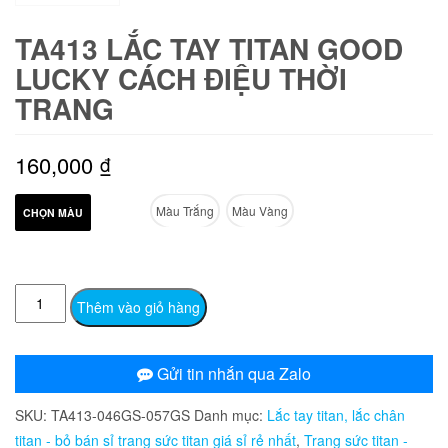
TA413 LẮC TAY TITAN GOOD
LUCKY CÁCH ĐIỆU THỜI
TRANG
160,000
₫
Màu Trắng
Màu Vàng
CHỌN MÀU
TA413
Thêm vào giỏ hàng
Lắc
tay
titan
Gửi tin nhắn qua Zalo
good
SKU:
TA413-046GS-057GS
Danh mục:
Lắc tay titan, lắc chân
lucky
titan - bỏ bán sỉ trang sức titan giá sỉ rẻ nhất
,
Trang sức titan -
cách