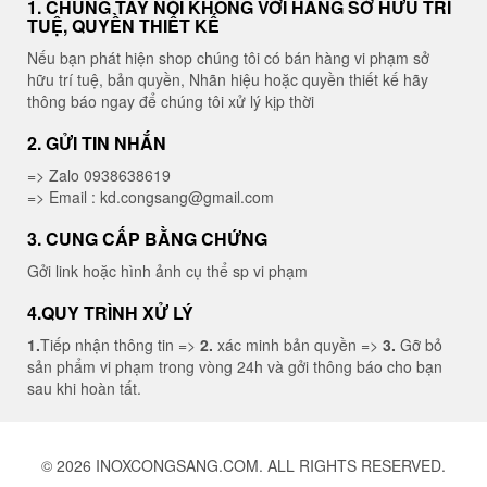
1. CHUNG TAY NÓI KHÔNG VỚI HÀNG SỞ HỮU TRÍ
TUỆ, QUYỀN THIẾT KẾ
Nếu bạn phát hiện shop chúng tôi có bán hàng vi phạm sở
hữu trí tuệ, bản quyền, Nhãn hiệu hoặc quyền thiết kế hãy
thông báo ngay để chúng tôi xử lý kịp thời
2. GỬI TIN NHẮN
=> Zalo 0938638619
=> Email : kd.congsang@gmail.com
3. CUNG CẤP BẰNG CHỨNG
Gởi link hoặc hình ảnh cụ thể sp vi phạm
4.QUY TRÌNH XỬ LÝ
1.
Tiếp nhận thông tin =>
2.
xác minh bản quyền =>
3.
Gỡ bỏ
sản phẩm vi phạm trong vòng 24h và gởi thông báo cho bạn
sau khi hoàn tất.
© 2026 INOXCONGSANG.COM. ALL RIGHTS RESERVED.