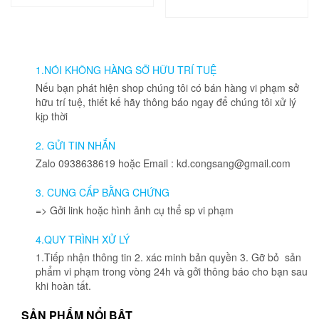
1.NÓI KHÔNG HÀNG SỠ HỮU TRÍ TUỆ
Nếu bạn phát hiện shop chúng tôi có bán hàng vi phạm sở
hữu trí tuệ, thiết kế hãy thông báo ngay để chúng tôi xử lý
kịp thời
2. GỬI TIN NHẮN
Zalo 0938638619 hoặc Email : kd.congsang@gmail.com
3. CUNG CẤP BẰNG CHỨNG
=> Gởi link hoặc hình ảnh cụ thể sp vi phạm
4.QUY TRÌNH XỬ LÝ
1.Tiếp nhận thông tin 2. xác minh bản quyền 3. Gỡ bỏ sản
phẩm vi phạm trong vòng 24h và gởi thông báo cho bạn sau
khi hoàn tất.
SẢN PHẨM NỔI BẬT