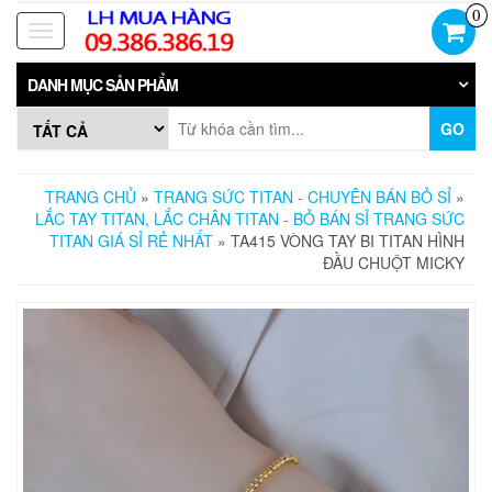
Skip
0
to
Toggle
the
navigation
content
DANH MỤC SẢN PHẨM
GO
TRANG CHỦ
»
TRANG SỨC TITAN - CHUYÊN BÁN BỎ SỈ
»
LẮC TAY TITAN, LẮC CHÂN TITAN - BỎ BÁN SỈ TRANG SỨC
TITAN GIÁ SỈ RẺ NHẤT
» TA415 VÒNG TAY BI TITAN HÌNH
ĐẦU CHUỘT MICKY