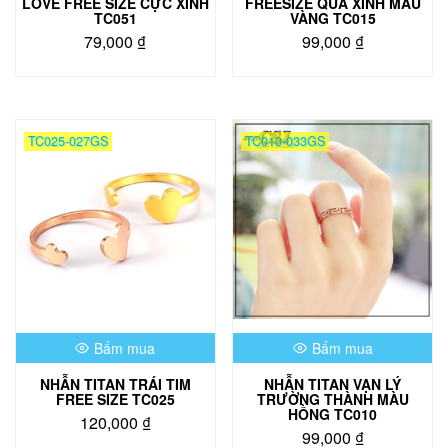
LOVE FREE SIZE CỰC XINH
FREESIZE QUÁ XINH MÀU
TC051
VÀNG TC015
79,000
₫
99,000
₫
Sản
phẩm
này
có
TC025-027GS
TC010-033GS
nhiều
biến
thể.
Các
tùy
chọn
có
thể
được
chọn
Bấm mua
Bấm mua
trên
trang
NHẪN TITAN TRÁI TIM
NHẪN TITAN VẠN LÝ
sản
FREE SIZE TC025
TRƯỜNG THÀNH MÀU
phẩm
HỒNG TC010
120,000
₫
99,000
₫