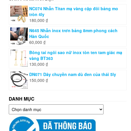
NC074 Nhẫn Titan mạ vàng cặp đôi bảng mo
tròn 4ly
180,000
₫
N645 Nhẫn inox trơn bảng 8mm phong cách
Hàn Quốc
60,000
₫
Bông tai ngôi sao nữ inox tòn ten tam giác mạ
vàng BT363
130,000
₫
DN071 Dây chuyền nam dù đen của thái 5ly
150,000
₫
DANH MỤC
Danh
mục