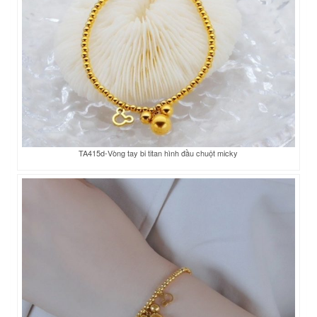
TA415d-Vòng tay bi titan hình đầu chuột micky