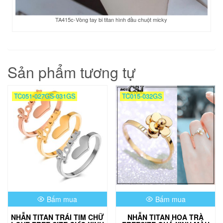
TA415c-Vòng tay bi titan hình đầu chuột micky
Sản phẩm tương tự
TC051-027GS-031GS
TC015-032GS
Bấm mua
Bấm mua
NHẪN TITAN TRÁI TIM CHỮ
NHẪN TITAN HOA TRÀ