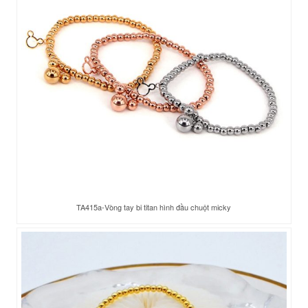
TA415a-Vòng tay bi titan hình đầu chuột micky