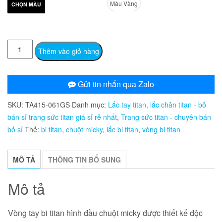
Màu Vàng
CHỌN MÀU
TA415
Thêm vào giỏ hàng
Vòng
tay
bi
Gửi tin nhắn qua Zalo
titan
SKU:
TA415-061GS
Danh mục:
Lắc tay titan, lắc chân titan - bỏ
hình
bán sỉ trang sức titan giá sỉ rẻ nhất
,
Trang sức titan - chuyên bán
đầu
bỏ sỉ
Thẻ:
bi titan
,
chuột micky
,
lắc bi titan
,
vòng bi titan
chuột
micky
số
MÔ TẢ
THÔNG TIN BỔ SUNG
lượng
Mô tả
Vòng tay bi titan hình đầu chuột micky được thiết kế độc