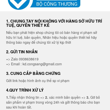
1. CHUNG TAY NÓI KHÔNG VỚI HÀNG SỞ HỮU TRÍ
TUỆ, QUYỀN THIẾT KẾ
Nếu bạn phát hiện shop chúng tôi có bán hàng vi phạm sở
hữu trí tuệ, bản quyền, Nhãn hiệu hoặc quyền thiết kế hãy
thông báo ngay để chúng tôi xử lý kịp thời
2. GỬI TIN NHẮN
=> Zalo 0938638619
=> Email : kd.congsang@gmail.com
3. CUNG CẤP BẰNG CHỨNG
Gởi link hoặc hình ảnh cụ thể sp vi phạm
4.QUY TRÌNH XỬ LÝ
1.
Tiếp nhận thông tin =>
2.
xác minh bản quyền =>
3.
Gỡ bỏ
sản phẩm vi phạm trong vòng 24h và gởi thông báo cho bạn
sau khi hoàn tất.