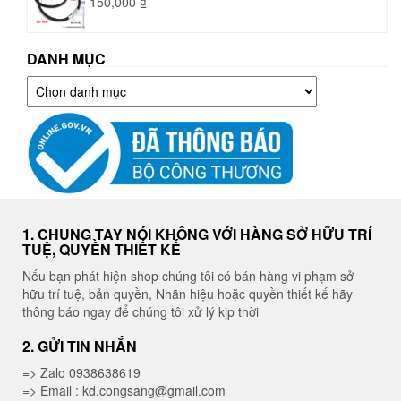
150,000
₫
DANH MỤC
Danh
mục
1. CHUNG TAY NÓI KHÔNG VỚI HÀNG SỞ HỮU TRÍ
TUỆ, QUYỀN THIẾT KẾ
Nếu bạn phát hiện shop chúng tôi có bán hàng vi phạm sở
hữu trí tuệ, bản quyền, Nhãn hiệu hoặc quyền thiết kế hãy
thông báo ngay để chúng tôi xử lý kịp thời
2. GỬI TIN NHẮN
=> Zalo 0938638619
=> Email : kd.congsang@gmail.com