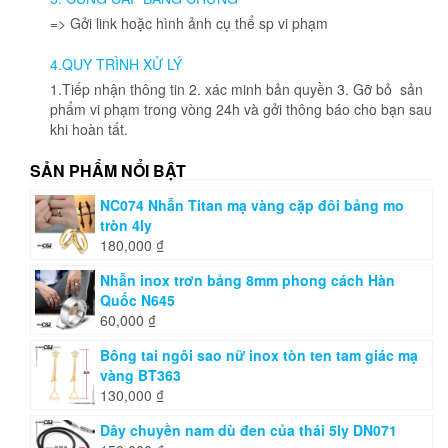
=> Gởi link hoặc hình ảnh cụ thể sp vi phạm
4.QUY TRÌNH XỬ LÝ
1.Tiếp nhận thông tin 2. xác minh bản quyền 3. Gỡ bỏ sản
phẩm vi phạm trong vòng 24h và gởi thông báo cho bạn sau
khi hoàn tất.
SẢN PHẨM NỔI BẬT
NC074 Nhẫn Titan mạ vàng cặp đôi bảng mo
tròn 4ly
180,000
₫
Nhẫn inox trơn bảng 8mm phong cách Hàn
Quốc N645
60,000
₫
Bông tai ngôi sao nữ inox tòn ten tam giác mạ
vàng BT363
130,000
₫
Dây chuyền nam dù đen của thái 5ly DN071