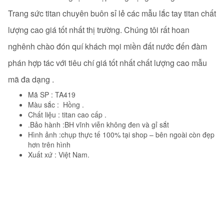
Trang sức titan chuyên buôn sỉ lẻ các mẫu lắc tay titan
chất
lượng cao giá tốt nhất thị trường. Chúng tôi rất hoan
nghênh chào đón quí khách mọi miền đất nước đến đàm
phán hợp tác với tiêu chí giá tốt nhất chất lượng cao mẫu
mã đa dạng .
Mã SP : TA419
Màu sắc : Hồng .
Chất liệu : titan cao cấp .
.Bảo hành :BH vĩnh viễn không đen và gỉ sắt
Hình ảnh :chụp thực tế 100% tại shop – bên ngoài còn đẹp
hơn trên hình
Xuất xứ : Việt Nam.