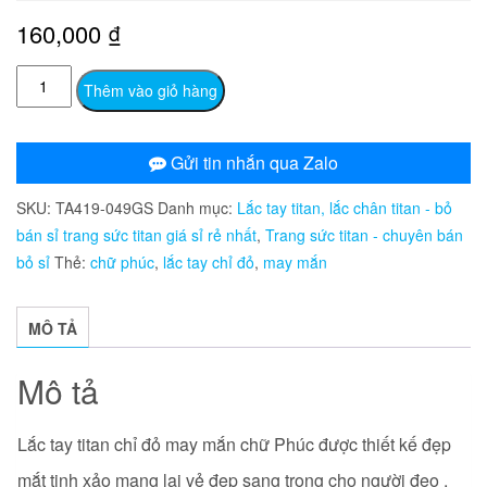
160,000
₫
TA419
Thêm vào giỏ hàng
Lắc
tay
titan
Gửi tin nhắn qua Zalo
chỉ
SKU:
TA419-049GS
Danh mục:
Lắc tay titan, lắc chân titan - bỏ
đỏ
bán sỉ trang sức titan giá sỉ rẻ nhất
,
Trang sức titan - chuyên bán
may
bỏ sỉ
Thẻ:
chữ phúc
,
lắc tay chỉ đỏ
,
may mắn
mắn
chữ
Phúc
MÔ TẢ
số
lượng
Mô tả
Lắc tay titan chỉ đỏ may mắn chữ Phúc được thiết kế đẹp
mắt tinh xảo mang lại vẻ đẹp sang trọng cho người đeo .