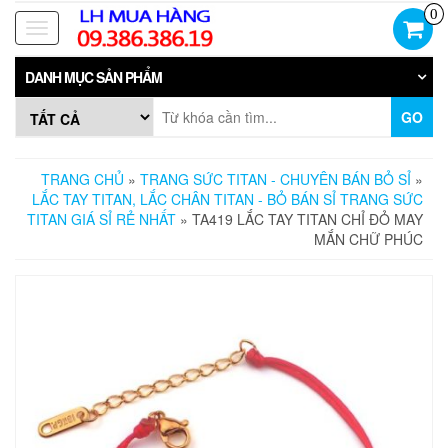
Skip
0
to
Toggle
the
navigation
content
DANH MỤC SẢN PHẨM
GO
TRANG CHỦ
»
TRANG SỨC TITAN - CHUYÊN BÁN BỎ SỈ
»
LẮC TAY TITAN, LẮC CHÂN TITAN - BỎ BÁN SỈ TRANG SỨC
TITAN GIÁ SỈ RẺ NHẤT
» TA419 LẮC TAY TITAN CHỈ ĐỎ MAY
MẮN CHỮ PHÚC