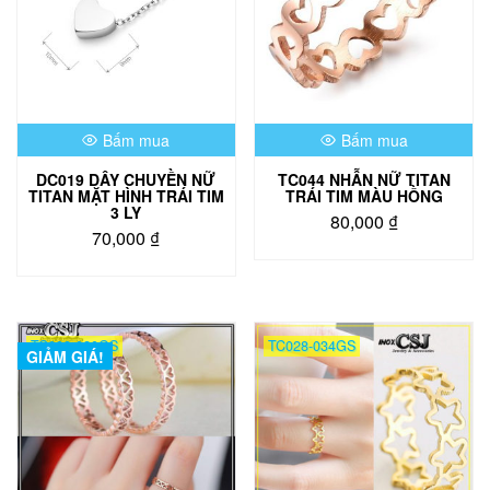
Bấm mua
Bấm mua
DC019 DÂY CHUYỀN NỮ
TC044 NHẪN NỮ TITAN
TITAN MẶT HÌNH TRÁI TIM
TRÁI TIM MÀU HỒNG
3 LY
80,000
₫
70,000
₫
Sản
phẩm
này
có
nhiều
TC008-020GS
TC028-034GS
GIẢM GIÁ!
biến
thể.
Các
tùy
chọn
có