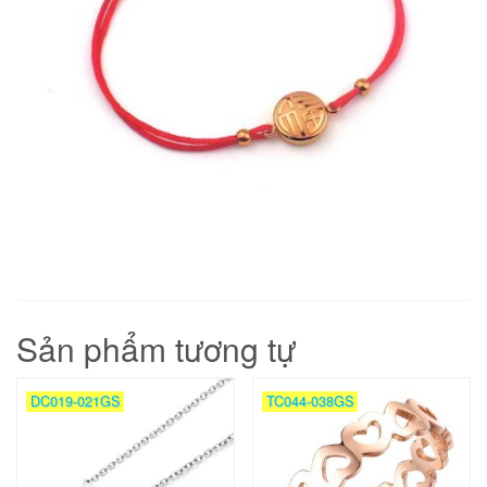
Sản phẩm tương tự
DC019-021GS
TC044-038GS