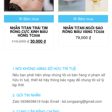
thể
được
chọn
trên
Bấm mua
Bấm mua
trang
sản
NHẪN TITAN TRÁI TIM
NHẪN TITAN NGÔI SAO
phẩm
RỔNG CỰC XINH MÀU
RỔNG MÀU VÀNG TC028
HỒNG TC008
79,000
₫
Giá
Giá
110,000
₫
30,000
₫
gốc
hiện
là:
tại
110,000 ₫.
là:
30,000 ₫.
1.NÓI KHÔNG HÀNG SỠ HỮU TRÍ TUỆ
Nếu bạn phát hiện shop chúng tôi có bán hàng vi phạm sở
hữu trí tuệ, thiết kế hãy thông báo ngay để chúng tôi xử lý
kịp thời
2. GỬI TIN NHẮN
Zalo 0938638619 hoặc Email : kd.congsang@gmail.com
3. CUNG CẤP BẰNG CHỨNG