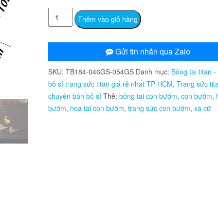
TB184
Thêm vào giỏ hàng
Bông
tai
nữ
Gửi tin nhắn qua Zalo
titan
SKU:
TB184-046GS-054GS
Danh mục:
Bông tai titan -
hình
bỏ sỉ trang sức titan giá rẻ nhất TP-HCM
,
Trang sức tit
con
chuyên bán bỏ sỉ
Thẻ:
bông tai con bướm
,
con bướm
,
bướm
bướm
,
hoa tai con bướm
,
trang sức con bướm
,
xà cừ
xà
cừ
số
lượng