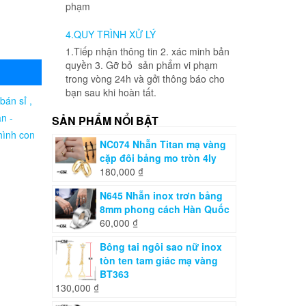
phạm
4.QUY TRÌNH XỬ LÝ
1.Tiếp nhận thông tin 2. xác minh bản
quyền 3. Gỡ bỏ sản phẩm vi phạm
trong vòng 24h và gởi thông báo cho
bạn sau khi hoàn tất.
 bán sỉ ,
an -
SẢN PHẨM NỔI BẬT
hình con
NC074 Nhẫn Titan mạ vàng
cặp đôi bảng mo tròn 4ly
180,000
₫
N645 Nhẫn inox trơn bảng
8mm phong cách Hàn Quốc
60,000
₫
Bông tai ngôi sao nữ inox
tòn ten tam giác mạ vàng
BT363
130,000
₫