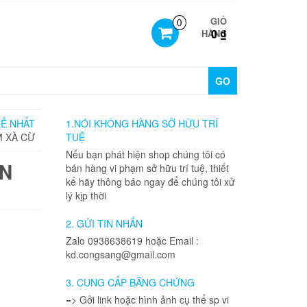
GIỎ
0
0 ₫
HÀNG
GO
RẺ NHẤT
1.NÓI KHÔNG HÀNG SỠ HỮU TRÍ
M XÀ CỪ
TUỆ
Nếu bạn phát hiện shop chúng tôi có
AN
bán hàng vi phạm sở hữu trí tuệ, thiết
kế hãy thông báo ngay để chúng tôi xử
lý kịp thời
2. GỬI TIN NHẮN
Zalo 0938638619 hoặc Email :
kd.congsang@gmail.com
3. CUNG CẤP BẰNG CHỨNG
=> Gởi link hoặc hình ảnh cụ thể sp vi