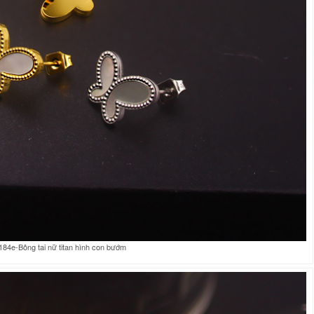
84e-Bông tai nữ titan hình con bướm