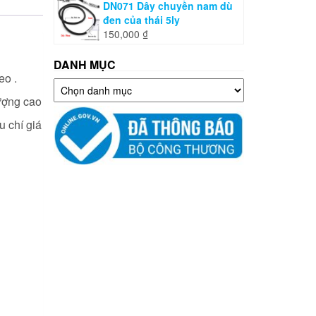
DN071 Dây chuyền nam dù
đen của thái 5ly
150,000
₫
DANH MỤC
eo .
Danh
mục
ượng cao
u chí giá