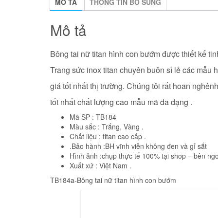
MÔ TẢ
THÔNG TIN BỔ SUNG
Mô tả
Bông tai nữ titan hình con bướm
được thiết kế ti
Trang sức inox titan chuyên buôn sỉ lẻ các mẫu h
giá tốt nhất thị trường. Chúng tôi rất hoan nghê
tốt nhất chất lượng cao mẫu mã đa dạng .
Mã SP : TB184
Màu sắc : Trắng, Vàng .
Chất liệu : titan cao cấp .
.Bảo hành :BH vĩnh viễn không đen và gỉ sắt
Hình ảnh :chụp thực tế 100% tại shop – bên ngo
Xuất xứ : Việt Nam .
TB184a-Bông tai nữ titan hình con bướm