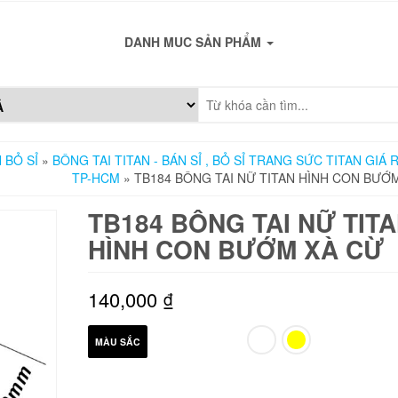
DANH MUC SẢN PHẨM
 BỎ SỈ
»
BÔNG TAI TITAN - BÁN SỈ , BỎ SỈ TRANG SỨC TITAN GIÁ 
TP-HCM
» TB184 BÔNG TAI NỮ TITAN HÌNH CON BƯỚ
TB184 BÔNG TAI NỮ TIT
HÌNH CON BƯỚM XÀ CỪ
140,000
₫
MÀU SẮC