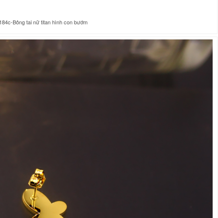
84c-Bông tai nữ titan hình con bướm