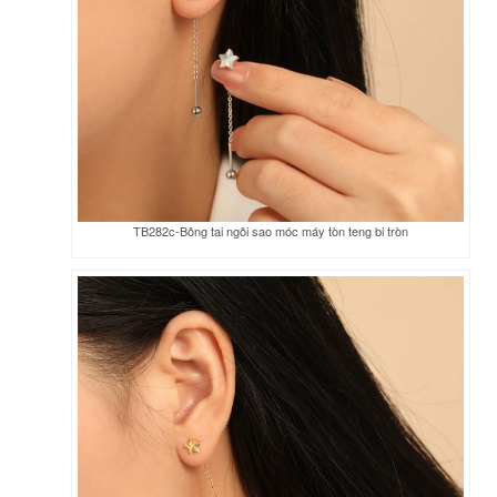
TB282c-Bông tai ngôi sao móc máy tòn teng bi tròn