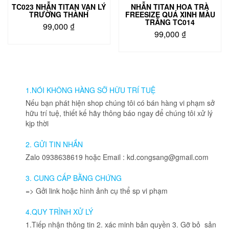
TC023 NHẪN TITAN VẠN LÝ
NHẪN TITAN HOA TRÀ
sản
TRƯỜNG THÀNH
FREESIZE QUÁ XINH MÀU
phẩm
TRẮNG TC014
99,000
₫
99,000
₫
Sản
phẩm
này
có
nhiều
1.NÓI KHÔNG HÀNG SỠ HỮU TRÍ TUỆ
biến
thể.
Nếu bạn phát hiện shop chúng tôi có bán hàng vi phạm sở
Các
hữu trí tuệ, thiết kế hãy thông báo ngay để chúng tôi xử lý
tùy
kịp thời
chọn
có
2. GỬI TIN NHẮN
thể
Zalo 0938638619 hoặc Email : kd.congsang@gmail.com
được
chọn
3. CUNG CẤP BẰNG CHỨNG
trên
=> Gởi link hoặc hình ảnh cụ thể sp vi phạm
trang
sản
4.QUY TRÌNH XỬ LÝ
phẩm
1.Tiếp nhận thông tin 2. xác minh bản quyền 3. Gỡ bỏ sản