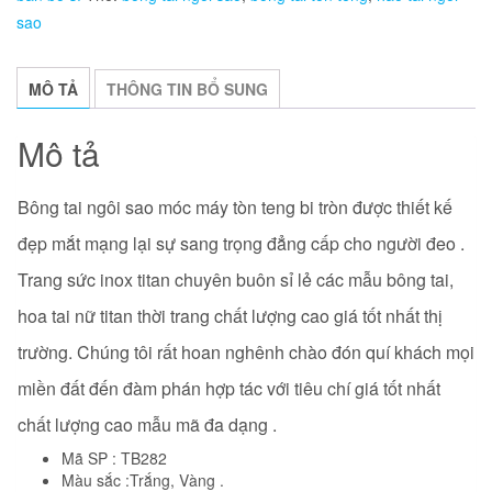
tòn
sao
teng
bi
tròn
MÔ TẢ
THÔNG TIN BỔ SUNG
số
lượng
Mô tả
Bông tai ngôi sao móc máy tòn teng bi tròn được thiết kế
đẹp mắt mạng lại sự sang trọng đẳng cấp cho người đeo .
Trang sức inox titan chuyên buôn sỉ lẻ các mẫu bông tai,
hoa tai nữ titan thời trang
chất lượng cao giá tốt nhất thị
trường. Chúng tôi rất hoan nghênh chào đón quí khách mọi
miền đất đến đàm phán hợp tác với tiêu chí giá tốt nhất
chất lượng cao mẫu mã đa dạng .
Mã SP : TB282
Màu sắc :Trắng, Vàng .