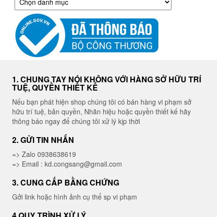
mục
1. CHUNG TAY NÓI KHÔNG VỚI HÀNG SỞ HỮU TRÍ
TUỆ, QUYỀN THIẾT KẾ
Nếu bạn phát hiện shop chúng tôi có bán hàng vi phạm sở
hữu trí tuệ, bản quyền, Nhãn hiệu hoặc quyền thiết kế hãy
thông báo ngay để chúng tôi xử lý kịp thời
2. GỬI TIN NHẮN
=> Zalo 0938638619
=> Email : kd.congsang@gmail.com
3. CUNG CẤP BẰNG CHỨNG
Gởi link hoặc hình ảnh cụ thể sp vi phạm
4.QUY TRÌNH XỬ LÝ