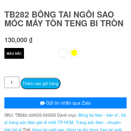
TB282 BÔNG TAI NGÔI SAO
MÓC MÁY TÒN TENG BI TRÒN
130,000
₫
MÀU SẮC
TB282
Thêm vào giỏ hàng
Bông
tai
ngôi
Gửi tin nhắn qua Zalo
sao
SKU:
TB282-029GS-033GS
Danh mục:
Bông tai titan - bán sỉ , bỏ
móc
sỉ trang sức titan giá rẻ nhất TP-HCM
,
Trang sức titan - chuyên
máy
bán bỏ sỉ
Thẻ:
bông tai ngôi sao
,
bông tai tòn teng
,
hao tai ngôi