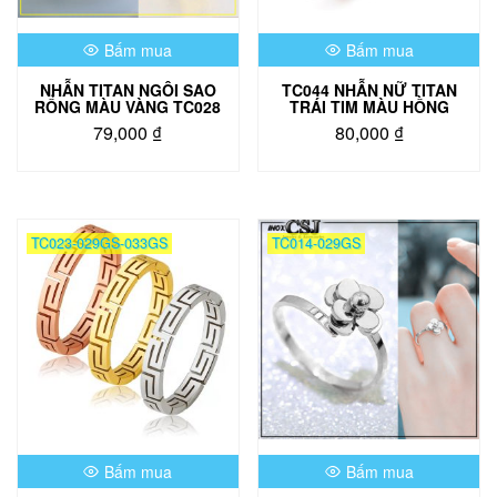
Bấm mua
Bấm mua
NHẪN TITAN NGÔI SAO
TC044 NHẪN NỮ TITAN
RỔNG MÀU VÀNG TC028
TRÁI TIM MÀU HỒNG
79,000
₫
80,000
₫
Sản
phẩm
này
có
TC023-029GS-033GS
TC014-029GS
nhiều
biến
thể.
Các
tùy
chọn
có
thể
được
chọn
Bấm mua
Bấm mua
trên
trang