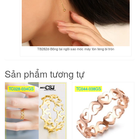
TB282d-Bông tai ngôi sao móc máy tòn teng bi tròn
Sản phẩm tương tự
TC028-034GS
TC044-038GS