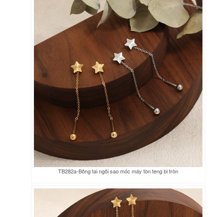
TB282a-Bông tai ngôi sao móc máy tòn teng bi tròn