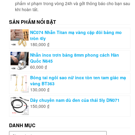
phẩm vi phạm trong vòng 24h và gởi thông báo cho bạn sau
khi hoàn tất.
SẢN PHẨM NỔI BẬT
NC074 Nhẫn Titan mạ vàng cặp đôi bảng mo
tròn 4ly
180,000
₫
Nhẫn inox trơn bảng 8mm phong cách Hàn
Quốc N645
60,000
₫
Bông tai ngôi sao nữ inox tòn ten tam giác mạ
vàng BT363
130,000
₫
Dây chuyền nam dù đen của thái 5ly DN071
150,000
₫
DANH MỤC
Danh