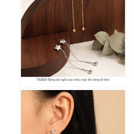
TB282f-Bông tai ngôi sao móc máy tòn teng bi tròn