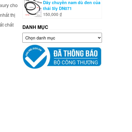
Dây chuyền nam dù đen của
uxury cho
thái 5ly DN071
150,000
₫
nhất thị
ất chất
DANH MỤC
Danh
mục