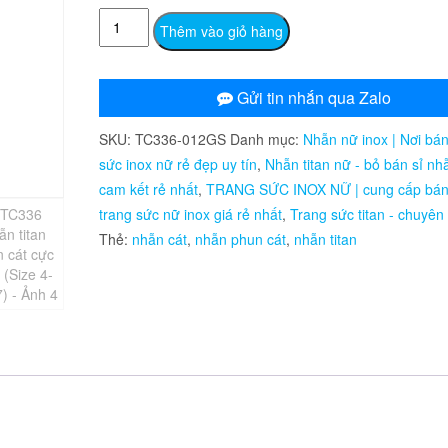
TC336
Thêm vào giỏ hàng
Nhẫn
titan
phun
Gửi tin nhắn qua Zalo
cát
SKU:
TC336-012GS
Danh mục:
Nhẫn nữ inox | Nơi bán
cực
sức inox nữ rẻ đẹp uy tín
,
Nhẫn titan nữ - bỏ bán sỉ nhẫ
xinh
cam kết rẻ nhất
,
TRANG SỨC INOX NỮ | cung cấp bán 
(Size
trang sức nữ inox giá rẻ nhất
,
Trang sức titan - chuyên
4-
Thẻ:
nhẫn cát
,
nhẫn phun cát
,
nhẫn titan
5-
6-
7)
số
lượng