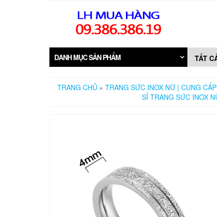
Skip
to
the
content
DANH MỤC SẢN PHẨM
TRANG CHỦ
»
TRANG SỨC INOX NỮ | CUNG CẤP
SỈ TRANG SỨC INOX N