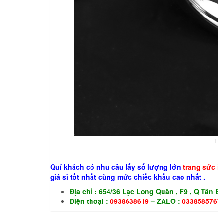
T
Quí khách có nhu cầu lấy số lượng lớn
trang sức
giá sỉ tốt nhất cùng mức chiếc khấu cao nhất .
Địa chỉ : 654/36 Lạc Long Quân , F9 , Q Tân
Điện thoại :
0938638619
– ZALO :
033858576