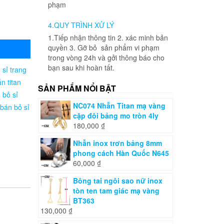
phạm
4.QUY TRÌNH XỬ LÝ
1.Tiếp nhận thông tin 2. xác minh bản
quyền 3. Gỡ bỏ sản phẩm vi phạm
trong vòng 24h và gởi thông báo cho
bạn sau khi hoàn tất.
 sỉ trang
n titan
SẢN PHẨM NỔI BẬT
bỏ sỉ
NC074 Nhẫn Titan mạ vàng
 bán bỏ sỉ
cặp đôi bảng mo tròn 4ly
180,000
₫
Nhẫn inox trơn bảng 8mm
phong cách Hàn Quốc N645
60,000
₫
Bông tai ngôi sao nữ inox
tòn ten tam giác mạ vàng
BT363
130,000
₫