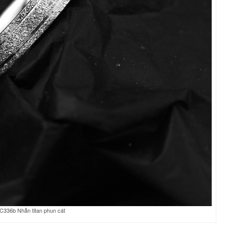
C336b Nhẫn titan phun cát