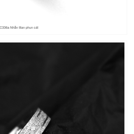
C336a Nhẫn titan phun cát