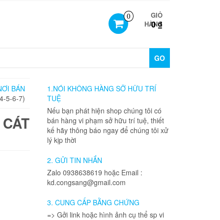
GIỎ
0
0 ₫
HÀNG
GO
NƠI BÁN
1.NÓI KHÔNG HÀNG SỠ HỮU TRÍ
-5-6-7)
TUỆ
Nếu bạn phát hiện shop chúng tôi có
 CÁT
bán hàng vi phạm sở hữu trí tuệ, thiết
kế hãy thông báo ngay để chúng tôi xử
lý kịp thời
2. GỬI TIN NHẮN
Zalo 0938638619 hoặc Email :
kd.congsang@gmail.com
3. CUNG CẤP BẰNG CHỨNG
=> Gởi link hoặc hình ảnh cụ thể sp vi