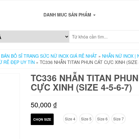
DANH MUC SẢN PHẨM
 BÁN BỎ SỈ TRANG SỨC NỮ INOX GIÁ RẺ NHẤT
»
NHẪN NỮ INOX | 
Ữ RẺ ĐẸP UY TÍN
» TC336 NHẪN TITAN PHUN CÁT CỰC XINH (SIZE 4
TC336 NHẪN TITAN PHUN
CỰC XINH (SIZE 4-5-6-7)
50,000
₫
Size 4
Size 5
Size 6
Size 7
CHỌN SIZE