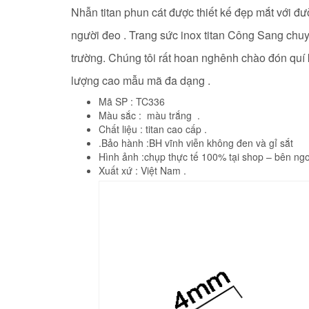
Nhẫn titan phun cát được thiết kế đẹp mắt với đư
người đeo . Trang sức inox titan Công Sang chu
trường. Chúng tôi rất hoan nghênh chào đón quí k
lượng cao mẫu mã đa dạng .
Mã SP : TC336
Màu sắc : màu trắng .
Chất liệu : titan cao cấp .
.Bảo hành :BH vĩnh viễn không đen và gỉ sắt
Hình ảnh :chụp thực tế 100% tại shop – bên ngo
Xuất xứ : Việt Nam .