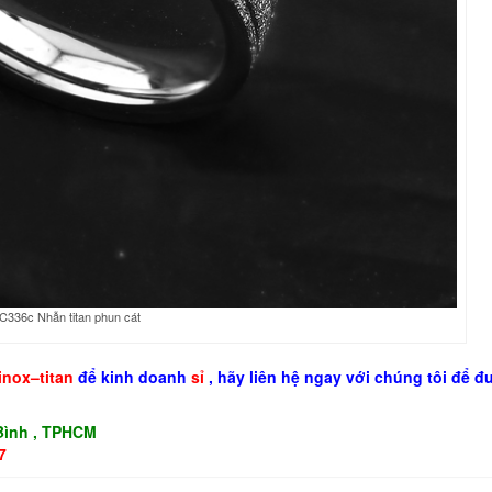
C336c Nhẫn titan phun cát
inox
–
titan
để kinh doanh
sỉ
, hãy liên hệ ngay với chúng tôi để 
 Bình , TPHCM
7