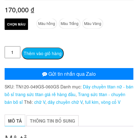
170,000
₫
Màu hồng
Màu Trắng
Màu Vàng
CHỌN MÀU
TN120
Thêm vào giỏ hàng
Dây
chuyền
titan
Gửi tin nhắn qua Zalo
chữ
SKU:
TN120-049GS-060GS
Danh mục:
Dây chuyền titan nữ - bán
V
bỏ sỉ trang sức titan giá rẻ hàng đầu
,
Trang sức titan - chuyên
đóng
bán bỏ sỉ
Thẻ:
chữ V
,
dây chuyền chữ V
,
full kim
,
vòng cổ V
full
kim
số
MÔ TẢ
THÔNG TIN BỔ SUNG
lượng