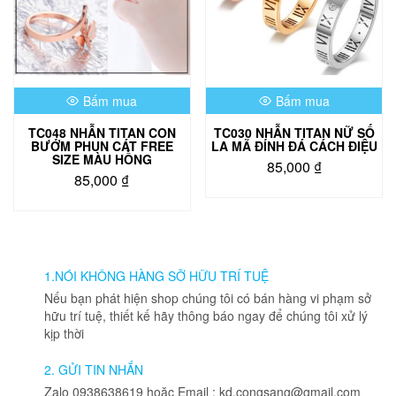
Bấm mua
Bấm mua
TC048 NHẪN TITAN CON
TC030 NHẪN TITAN NỮ SỐ
BƯỚM PHUN CÁT FREE
LA MÃ ĐÍNH ĐÁ CÁCH ĐIỆU
SIZE MÀU HỒNG
85,000
₫
85,000
₫
Sản
phẩm
này
có
nhiều
1.NÓI KHÔNG HÀNG SỠ HỮU TRÍ TUỆ
biến
thể.
Nếu bạn phát hiện shop chúng tôi có bán hàng vi phạm sở
Các
hữu trí tuệ, thiết kế hãy thông báo ngay để chúng tôi xử lý
tùy
kịp thời
chọn
có
2. GỬI TIN NHẮN
thể
Zalo 0938638619 hoặc Email : kd.congsang@gmail.com