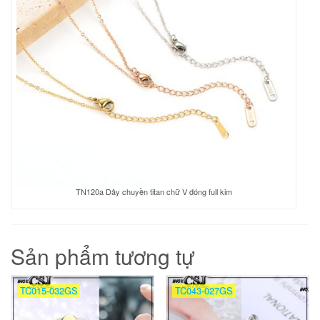
TN120a Dây chuyền titan chữ V đóng full kim
Sản phẩm tương tự
TC015-032GS
TC043-027GS