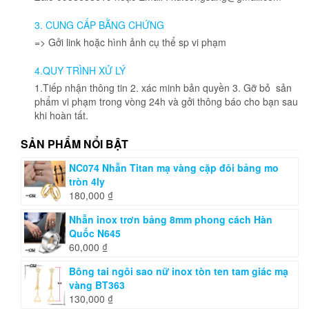
được
chọn
3. CUNG CẤP BẰNG CHỨNG
trên
=> Gởi link hoặc hình ảnh cụ thể sp vi phạm
trang
sản
4.QUY TRÌNH XỬ LÝ
phẩm
1.Tiếp nhận thông tin 2. xác minh bản quyền 3. Gỡ bỏ sản
phẩm vi phạm trong vòng 24h và gởi thông báo cho bạn sau
khi hoàn tất.
SẢN PHẨM NỔI BẬT
NC074 Nhẫn Titan mạ vàng cặp đôi bảng mo
tròn 4ly
180,000
₫
Nhẫn inox trơn bảng 8mm phong cách Hàn
Quốc N645
60,000
₫
Bông tai ngôi sao nữ inox tòn ten tam giác mạ
vàng BT363
130,000
₫