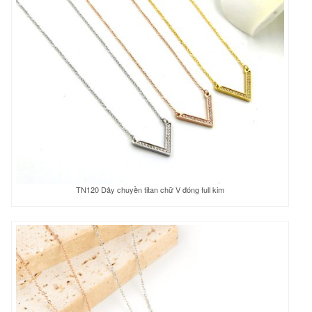
TN120 Dây chuyền titan chữ V đóng full kim