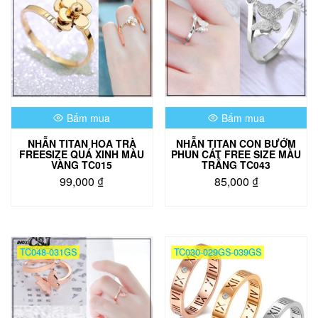
Bấm mua
Bấm mua
NHẪN TITAN HOA TRÀ
NHẪN TITAN CON BƯỚM
FREESIZE QUÁ XINH MÀU
PHUN CÁT FREE SIZE MÀU
VÀNG TC015
TRẮNG TC043
99,000
₫
85,000
₫
TC048-031GS
TC030-029GS-039GS