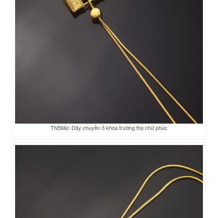
TN566c-Dây chuyền ổ khóa trường thọ chữ phúc