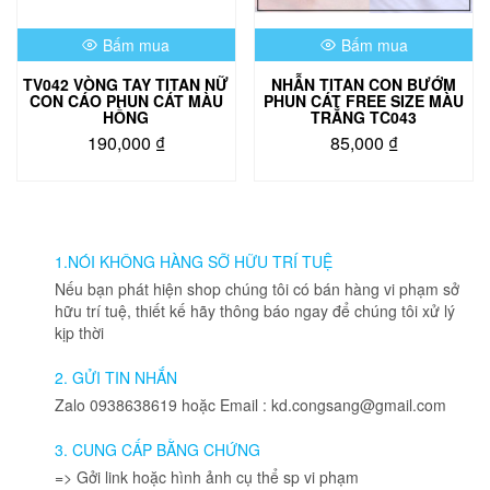
được
chọn
Bấm mua
Bấm mua
trên
trang
TV042 VÒNG TAY TITAN NỮ
NHẪN TITAN CON BƯỚM
sản
CON CÁO PHUN CÁT MÀU
PHUN CÁT FREE SIZE MÀU
phẩm
HỒNG
TRẮNG TC043
190,000
₫
85,000
₫
1.NÓI KHÔNG HÀNG SỠ HỮU TRÍ TUỆ
Nếu bạn phát hiện shop chúng tôi có bán hàng vi phạm sở
hữu trí tuệ, thiết kế hãy thông báo ngay để chúng tôi xử lý
kịp thời
2. GỬI TIN NHẮN
Zalo 0938638619 hoặc Email : kd.congsang@gmail.com
3. CUNG CẤP BẰNG CHỨNG
=> Gởi link hoặc hình ảnh cụ thể sp vi phạm