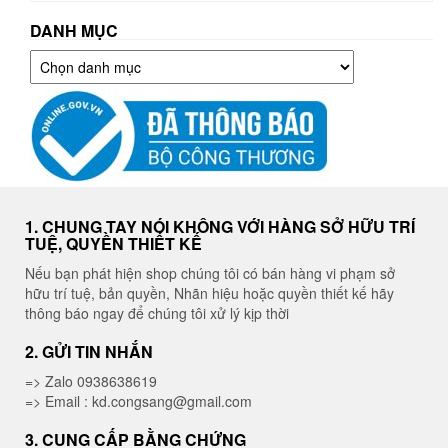
DANH MỤC
Danh
mục
1. CHUNG TAY NÓI KHÔNG VỚI HÀNG SỞ HỮU TRÍ
TUỆ, QUYỀN THIẾT KẾ
Nếu bạn phát hiện shop chúng tôi có bán hàng vi phạm sở
hữu trí tuệ, bản quyền, Nhãn hiệu hoặc quyền thiết kế hãy
thông báo ngay để chúng tôi xử lý kịp thời
2. GỬI TIN NHẮN
=> Zalo 0938638619
=> Email : kd.congsang@gmail.com
3. CUNG CẤP BẰNG CHỨNG