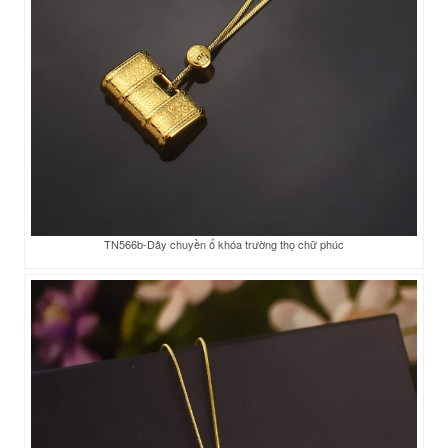
TN566b-Dây chuyền ổ khóa trường thọ chữ phúc