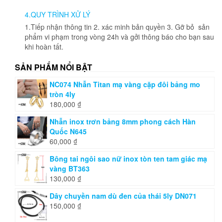
4.QUY TRÌNH XỬ LÝ
1.Tiếp nhận thông tin 2. xác minh bản quyền 3. Gỡ bỏ sản
phẩm vi phạm trong vòng 24h và gởi thông báo cho bạn sau
khi hoàn tất.
SẢN PHẨM NỔI BẬT
NC074 Nhẫn Titan mạ vàng cặp đôi bảng mo
tròn 4ly
180,000
₫
Nhẫn inox trơn bảng 8mm phong cách Hàn
Quốc N645
60,000
₫
Bông tai ngôi sao nữ inox tòn ten tam giác mạ
vàng BT363
130,000
₫
Dây chuyền nam dù đen của thái 5ly DN071
150,000
₫