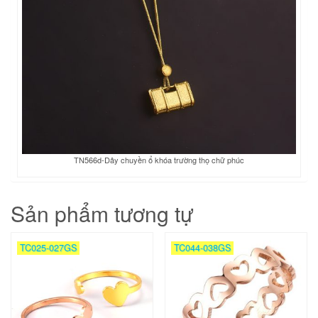
TN566d-Dây chuyền ổ khóa trường thọ chữ phúc
Sản phẩm tương tự
TC025-027GS
TC044-038GS