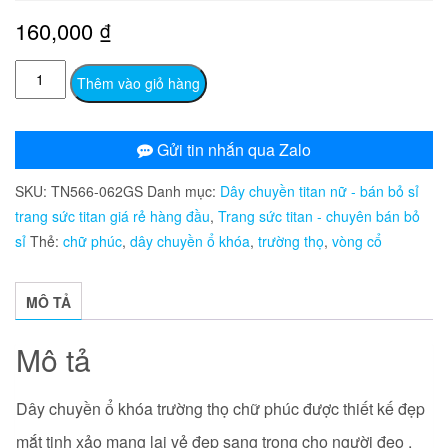
160,000
₫
TN566
Thêm vào giỏ hàng
Dây
chuyền
ổ
Gửi tin nhắn qua Zalo
khóa
SKU:
TN566-062GS
Danh mục:
Dây chuyền titan nữ - bán bỏ sỉ
trường
trang sức titan giá rẻ hàng đầu
,
Trang sức titan - chuyên bán bỏ
thọ
sỉ
Thẻ:
chữ phúc
,
dây chuyền ổ khóa
,
trường thọ
,
vòng cổ
chữ
phúc
số
MÔ TẢ
lượng
Mô tả
Dây chuyền ổ khóa trường thọ chữ phúc được thiết kế đẹp
mắt tinh xảo mang lại vẻ đẹp sang trọng cho người đeo .