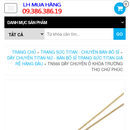
Skip
0
to
Toggle
the
navigation
content
DANH MỤC SẢN PHẨM
GO
TRANG CHỦ
»
TRANG SỨC TITAN - CHUYÊN BÁN BỎ SỈ
»
DÂY CHUYỀN TITAN NỮ - BÁN BỎ SỈ TRANG SỨC TITAN GIÁ
RẺ HÀNG ĐẦU
» TN566 DÂY CHUYỀN Ổ KHÓA TRƯỜNG
THỌ CHỮ PHÚC