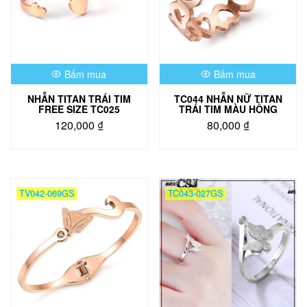
Bấm mua
Bấm mua
NHẪN TITAN TRÁI TIM
TC044 NHẪN NỮ TITAN
FREE SIZE TC025
TRÁI TIM MÀU HỒNG
120,000
₫
80,000
₫
Sản
phẩm
này
có
TV042-069GS
TC043-027GS
nhiều
biến
thể.
Các
tùy
chọn
có
thể