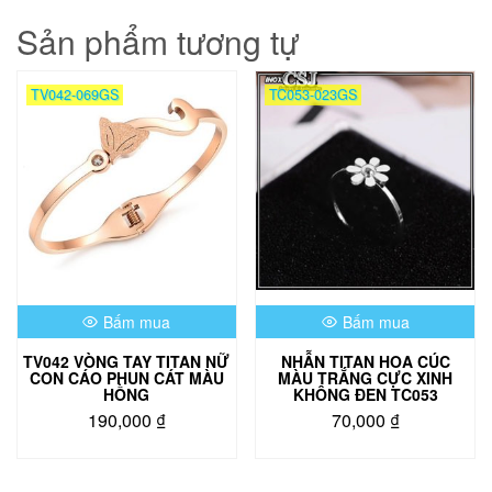
Sản phẩm tương tự
TV042-069GS
TC053-023GS
Bấm mua
Bấm mua
TV042 VÒNG TAY TITAN NỮ
NHẪN TITAN HOA CÚC
CON CÁO PHUN CÁT MÀU
MÀU TRẮNG CỰC XINH
HỒNG
KHÔNG ĐEN TC053
190,000
₫
70,000
₫
Sản
phẩm