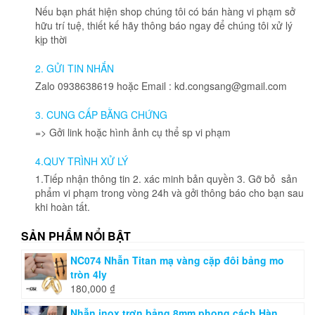
biến
Nếu bạn phát hiện shop chúng tôi có bán hàng vi phạm sở
thể.
hữu trí tuệ, thiết kế hãy thông báo ngay để chúng tôi xử lý
Các
kịp thời
tùy
chọn
2. GỬI TIN NHẮN
có
Zalo 0938638619 hoặc Email : kd.congsang@gmail.com
thể
được
3. CUNG CẤP BẰNG CHỨNG
chọn
=> Gởi link hoặc hình ảnh cụ thể sp vi phạm
trên
trang
4.QUY TRÌNH XỬ LÝ
sản
phẩm
1.Tiếp nhận thông tin 2. xác minh bản quyền 3. Gỡ bỏ sản
phẩm vi phạm trong vòng 24h và gởi thông báo cho bạn sau
khi hoàn tất.
SẢN PHẨM NỔI BẬT
NC074 Nhẫn Titan mạ vàng cặp đôi bảng mo
tròn 4ly
180,000
₫
Nhẫn inox trơn bảng 8mm phong cách Hàn