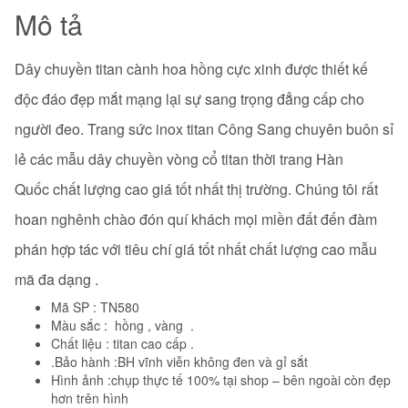
Mô tả
Dây chuyền titan cành hoa hồng cực xinh được thiết kế
độc đáo đẹp mắt mạng lại sự sang trọng đẳng cấp cho
người đeo. Trang sức inox titan Công Sang chuyên buôn sỉ
lẻ các mẫu dây chuyền vòng cổ titan thời trang Hàn
Quốc
chất lượng cao giá tốt nhất thị trường. Chúng tôi rất
hoan nghênh chào đón quí khách mọi miền đất đến đàm
phán hợp tác với tiêu chí giá tốt nhất chất lượng cao mẫu
mã đa dạng .
Mã SP : TN580
Màu sắc : hồng , vàng .
Chất liệu : titan cao cấp .
.Bảo hành :BH vĩnh viễn không đen và gỉ sắt
Hình ảnh :chụp thực tế 100% tại shop – bên ngoài còn đẹp
hơn trên hình