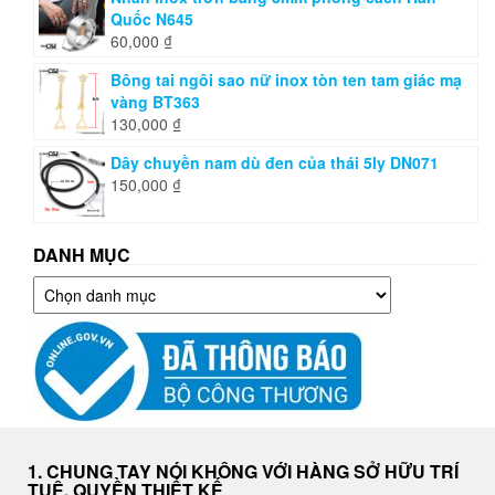
Quốc N645
60,000
₫
Bông tai ngôi sao nữ inox tòn ten tam giác mạ
vàng BT363
130,000
₫
Dây chuyền nam dù đen của thái 5ly DN071
150,000
₫
DANH MỤC
Danh
mục
1. CHUNG TAY NÓI KHÔNG VỚI HÀNG SỞ HỮU TRÍ
TUỆ, QUYỀN THIẾT KẾ