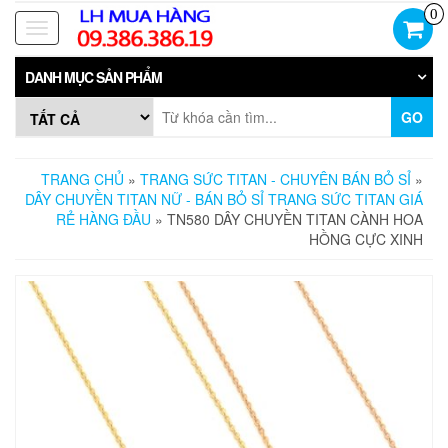
Skip
0
to
Toggle
the
navigation
content
DANH MỤC SẢN PHẨM
GO
TRANG CHỦ
»
TRANG SỨC TITAN - CHUYÊN BÁN BỎ SỈ
»
DÂY CHUYỀN TITAN NỮ - BÁN BỎ SỈ TRANG SỨC TITAN GIÁ
RẺ HÀNG ĐẦU
» TN580 DÂY CHUYỀN TITAN CÀNH HOA
HỒNG CỰC XINH