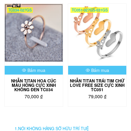
này
có
TC034-027GS
TC051-027GS-031GS
nhiều
biến
thể.
Các
tùy
chọn
có
thể
được
chọn
Bấm mua
Bấm mua
trên
trang
NHẪN TITAN HOA CÚC
NHẪN TITAN TRÁI TIM CHỮ
sản
MÀU HỒNG CỰC XINH
LOVE FREE SIZE CỰC XINH
phẩm
KHÔNG ĐEN TC034
TC051
70,000
₫
79,000
₫
Sản
phẩm
này
có
nhiều
1.NÓI KHÔNG HÀNG SỠ HỮU TRÍ TUỆ