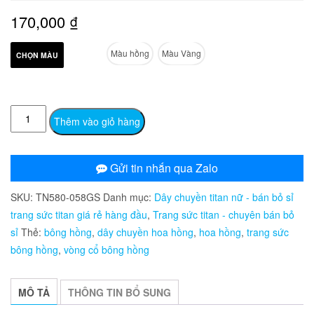
170,000
₫
Màu hồng
Màu Vàng
CHỌN MÀU
TN580
Thêm vào giỏ hàng
Dây
chuyền
titan
Gửi tin nhắn qua Zalo
cành
SKU:
TN580-058GS
Danh mục:
Dây chuyền titan nữ - bán bỏ sỉ
hoa
trang sức titan giá rẻ hàng đầu
,
Trang sức titan - chuyên bán bỏ
hồng
sỉ
Thẻ:
bông hồng
,
dây chuyền hoa hồng
,
hoa hồng
,
trang sức
cực
bông hồng
,
vòng cổ bông hồng
xinh
số
lượng
MÔ TẢ
THÔNG TIN BỔ SUNG