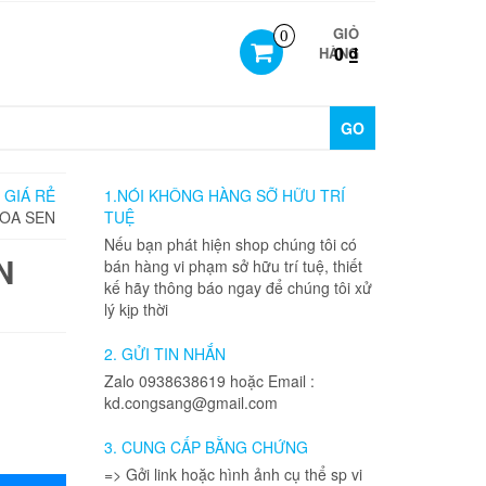
GIỎ
0
0 ₫
HÀNG
GO
 GIÁ RẺ
1.NÓI KHÔNG HÀNG SỠ HỮU TRÍ
HOA SEN
TUỆ
Nếu bạn phát hiện shop chúng tôi có
N
bán hàng vi phạm sở hữu trí tuệ, thiết
kế hãy thông báo ngay để chúng tôi xử
lý kịp thời
2. GỬI TIN NHẮN
Zalo 0938638619 hoặc Email :
kd.congsang@gmail.com
3. CUNG CẤP BẰNG CHỨNG
=> Gởi link hoặc hình ảnh cụ thể sp vi