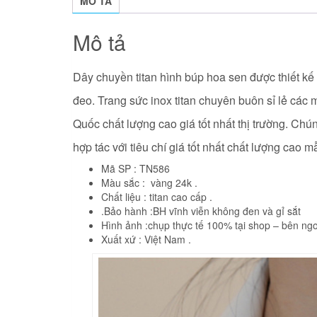
MÔ TẢ
Mô tả
Dây chuyền titan hình búp hoa sen được thiết kế
đeo. Trang sức inox titan chuyên buôn sỉ lẻ các
Quốc
chất lượng cao giá tốt nhất thị trường. Ch
hợp tác với tiêu chí giá tốt nhất chất lượng cao 
Mã SP : TN586
Màu sắc : vàng 24k .
Chất liệu : titan cao cấp .
.Bảo hành :BH vĩnh viễn không đen và gỉ sắt
Hình ảnh :chụp thực tế 100% tại shop – bên ngo
Xuất xứ : Việt Nam .