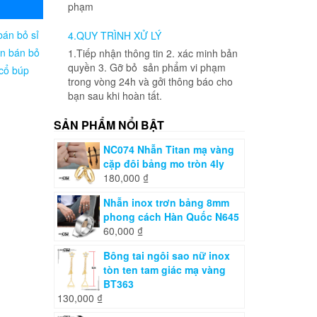
phạm
bán bỏ sỉ
4.QUY TRÌNH XỬ LÝ
ên bán bỏ
1.Tiếp nhận thông tin 2. xác minh bản
quyền 3. Gỡ bỏ sản phẩm vi phạm
cổ búp
trong vòng 24h và gởi thông báo cho
bạn sau khi hoàn tất.
SẢN PHẨM NỔI BẬT
NC074 Nhẫn Titan mạ vàng
cặp đôi bảng mo tròn 4ly
180,000
₫
Nhẫn inox trơn bảng 8mm
phong cách Hàn Quốc N645
60,000
₫
Bông tai ngôi sao nữ inox
tòn ten tam giác mạ vàng
BT363
130,000
₫