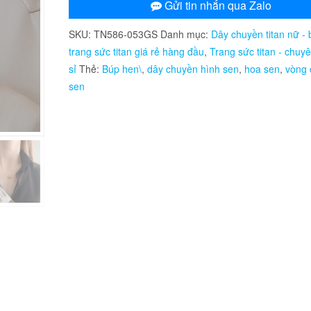
titan
Gửi tin nhắn qua Zalo
hình
SKU:
TN586-053GS
Danh mục:
Dây chuyền titan nữ - 
búp
trang sức titan giá rẻ hàng đầu
,
Trang sức titan - chuy
hoa
sỉ
Thẻ:
Búp hen\
,
dây chuyền hình sen
,
hoa sen
,
vòng 
sen
sen
số
lượng