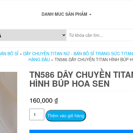
DANH MUC SẢN PHẨM
ÁN BỎ SỈ
»
DÂY CHUYỀN TITAN NỮ - BÁN BỎ SỈ TRANG SỨC TITAN
HÀNG ĐẦU
» TN586 DÂY CHUYỀN TITAN HÌNH BÚP 
TN586 DÂY CHUYỀN TITA
HÌNH BÚP HOA SEN
160,000
₫
TN586
Thêm vào giỏ hàng
Dây
chuyền