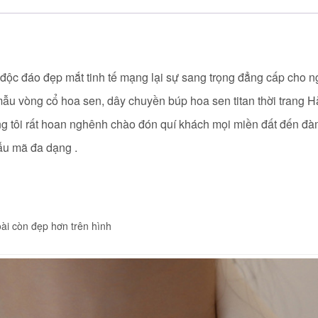
 độc đáo đẹp mắt tinh tế mạng lại sự sang trọng đẳng cấp cho n
 mẫu vòng cổ hoa sen, dây chuyền búp hoa sen titan thời trang 
úng tôi rất hoan nghênh chào đón quí khách mọi miền đất đến đ
mẫu mã đa dạng .
ài còn đẹp hơn trên hình