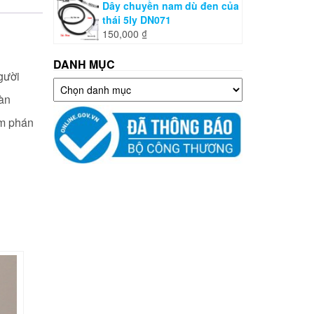
Dây chuyền nam dù đen của
thái 5ly DN071
150,000
₫
DANH MỤC
gười
Danh
Hàn
mục
àm phán