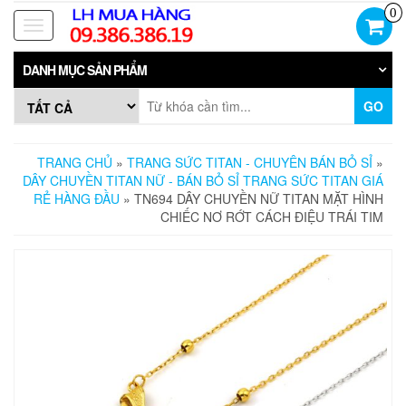
Skip
0
to
Toggle
the
navigation
content
DANH MỤC SẢN PHẨM
GO
TRANG CHỦ
»
TRANG SỨC TITAN - CHUYÊN BÁN BỎ SỈ
»
DÂY CHUYỀN TITAN NỮ - BÁN BỎ SỈ TRANG SỨC TITAN GIÁ
RẺ HÀNG ĐẦU
» TN694 DÂY CHUYỀN NỮ TITAN MẶT HÌNH
CHIẾC NƠ RỚT CÁCH ĐIỆU TRÁI TIM