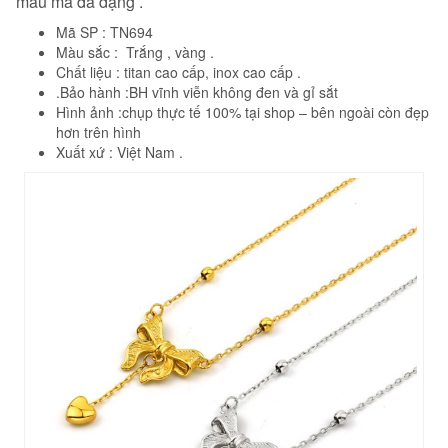
mẫu mã đa dạng .
Mã SP : TN694
Màu sắc : Trắng , vàng .
Chất liệu : titan cao cấp, inox cao cấp .
.Bảo hành :BH vĩnh viễn không đen và gỉ sắt
Hình ảnh :chụp thực tế 100% tại shop – bên ngoài còn đẹp
hơn trên hình
Xuất xứ : Việt Nam .