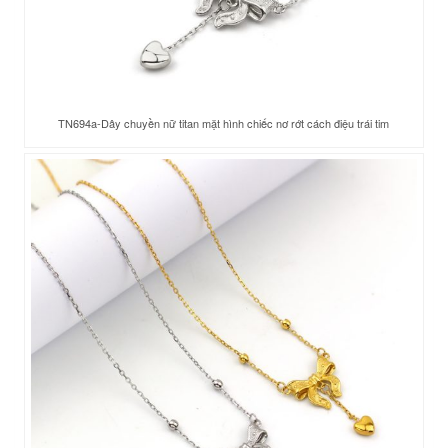
TN694a-Dây chuyền nữ titan mặt hình chiếc nơ rớt cách điệu trái tim