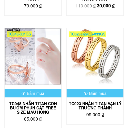
Giá
Giá
79,000
₫
110,000
₫
30,000
₫
gốc
hiện
Sản
là:
tại
phẩm
110,000 ₫.
là:
này
30,000
có
TC048-031GS
TC023-029GS-033GS
nhiều
biến
thể.
Các
tùy
chọn
có
thể
được
chọn
Bấm mua
Bấm mua
trên
trang
TC048 NHẪN TITAN CON
TC023 NHẪN TITAN VẠN LÝ
sản
BƯỚM PHUN CÁT FREE
TRƯỜNG THÀNH
phẩm
SIZE MÀU HỒNG
99,000
₫
85,000
₫
Sản