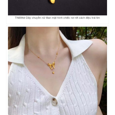
TN694d-Dây chuyền nữ titan mặt hình chiếc nơ rớt cách điệu trái tim