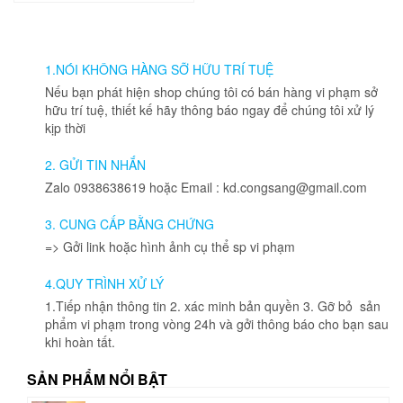
phẩm
này
có
nhiều
1.NÓI KHÔNG HÀNG SỠ HỮU TRÍ TUỆ
biến
thể.
Nếu bạn phát hiện shop chúng tôi có bán hàng vi phạm sở
Các
hữu trí tuệ, thiết kế hãy thông báo ngay để chúng tôi xử lý
tùy
kịp thời
chọn
có
2. GỬI TIN NHẮN
thể
Zalo 0938638619 hoặc Email : kd.congsang@gmail.com
được
chọn
3. CUNG CẤP BẰNG CHỨNG
trên
=> Gởi link hoặc hình ảnh cụ thể sp vi phạm
trang
sản
4.QUY TRÌNH XỬ LÝ
phẩm
1.Tiếp nhận thông tin 2. xác minh bản quyền 3. Gỡ bỏ sản
phẩm vi phạm trong vòng 24h và gởi thông báo cho bạn sau
khi hoàn tất.
SẢN PHẨM NỔI BẬT