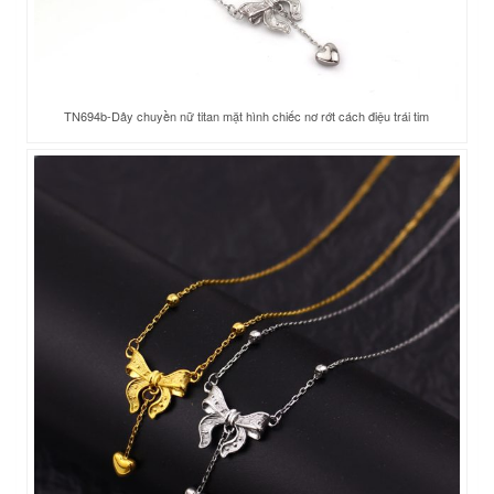
TN694b-Dây chuyền nữ titan mặt hình chiếc nơ rớt cách điệu trái tim