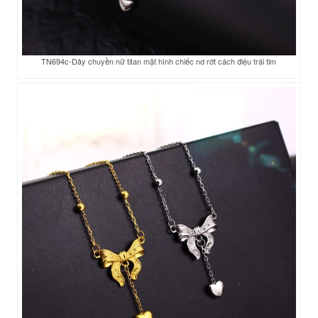
TN694c-Dây chuyền nữ titan mặt hình chiếc nơ rớt cách điệu trái tim