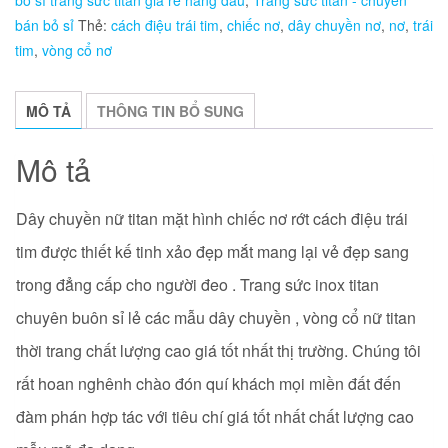
bỏ sỉ trang sức titan giá rẻ hàng đầu
,
Trang sức titan - chuyên
hình
bán bỏ sỉ
Thẻ:
cách điệu trái tim
,
chiếc nơ
,
dây chuyền nơ
,
nơ
,
trái
chiếc
tim
,
vòng cổ nơ
nơ
rớt
cách
MÔ TẢ
THÔNG TIN BỔ SUNG
điệu
trái
Mô tả
tim
số
Dây chuyền nữ titan mặt hình chiếc nơ rớt cách điệu trái
lượng
tim được thiết kế tinh xảo đẹp mắt mang lại vẻ đẹp sang
trong đẳng cấp cho người đeo
. Trang sức inox titan
chuyên buôn sỉ lẻ các mẫu dây chuyền , vòng cổ nữ titan
thời trang
chất lượng cao giá tốt nhất thị trường. Chúng tôi
rất hoan nghênh chào đón quí khách mọi miền đất đến
đàm phán hợp tác với tiêu chí giá tốt nhất chất lượng cao