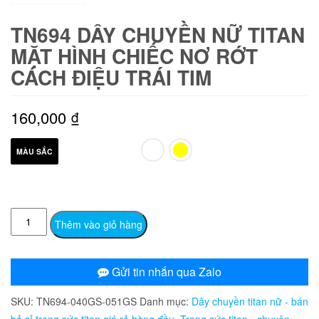
TN694 DÂY CHUYỀN NỮ TITAN
MẶT HÌNH CHIẾC NƠ RỚT
CÁCH ĐIỆU TRÁI TIM
160,000
₫
MÀU SẮC
TN694
Thêm vào giỏ hàng
Dây
chuyền
nữ
Gửi tin nhắn qua Zalo
titan
SKU:
TN694-040GS-051GS
Danh mục:
Dây chuyền titan nữ - bán
mặt