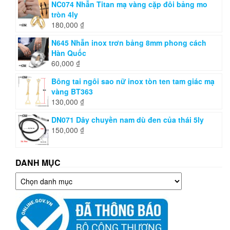
NC074 Nhẫn Titan mạ vàng cặp đôi bảng mo
tròn 4ly
180,000
₫
N645 Nhẫn inox trơn bảng 8mm phong cách
Hàn Quốc
60,000
₫
Bông tai ngôi sao nữ inox tòn ten tam giác mạ
vàng BT363
130,000
₫
DN071 Dây chuyền nam dù đen của thái 5ly
150,000
₫
DANH MỤC
Danh
mục