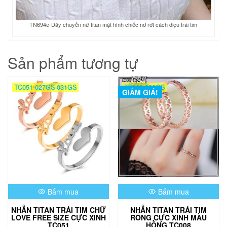
TN694e-Dây chuyền nữ titan mặt hình chiếc nơ rớt cách điệu trái tim
Sản phẩm tương tự
TC051-027GS-031GS
TC008-020GS
GIẢM GIÁ!
Bấm mua
Bấm mua
NHẪN TITAN TRÁI TIM CHỮ
NHẪN TITAN TRÁI TIM
LOVE FREE SIZE CỰC XINH
RỔNG CỰC XINH MÀU
TC051
HỒNG TC008