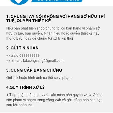
1. CHUNG TAY NÓI KHÔNG VỚI HÀNG SỞ HỮU TRÍ
TUỆ, QUYỀN THIẾT KẾ
Nếu bạn phát hiện shop chúng tôi có bán hàng vi phạm sở
hữu trí tuệ, bản quyền, Nhãn hiệu hoặc quyền thiết kế hãy
thông báo ngay để chúng tôi xử lý kịp thời
2. GỬI TIN NHẮN
=> Zalo 0938638619
=> Email : kd.congsang@gmail.com
3. CUNG CẤP BẰNG CHỨNG
Gởi link hoặc hình ảnh cụ thể sp vi phạm
4.QUY TRÌNH XỬ LÝ
1.
Tiếp nhận thông tin =>
2.
xác minh bản quyền =>
3.
Gỡ bỏ
sản phẩm vi phạm trong vòng 24h và gởi thông báo cho bạn
sau khi hoàn tất.