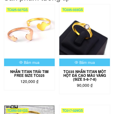
TC025-027GS
TC035-033GS
Bấm mua
Bấm mua
NHẪN TITAN TRÁI TIM
TC035 NHẪN TITAN MỘT
FREE SIZE TC025
HỘT ĐÁ CAO MÀU VÀNG
(SIZE 5-6-7-8)
120,000
₫
90,000
₫
Sản
phẩm
này
có
TC050-031GS
TC017-029GS
nhiều