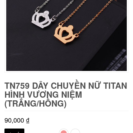
TN759 DÂY CHUYỀN NỮ TITAN
HÌNH VƯƠNG NIỆM
(TRẮNG/HỒNG)
90,000
₫