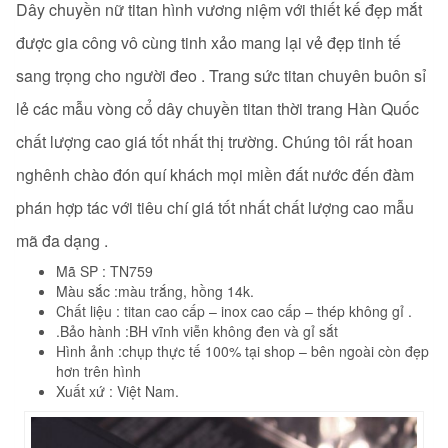
Dây chuyền nữ titan hình vương niệm với thiết kế đẹp mắt
được gia công vô cùng tinh xảo mang lại vẻ đẹp tinh tế
sang trọng cho người đeo . Trang sức titan chuyên buôn sỉ
lẻ các mẫu vòng cổ dây chuyền titan
thời trang Hàn Quốc
chất lượng cao giá tốt nhất thị trường. Chúng tôi rất hoan
nghênh chào đón quí khách mọi miền đất nước đến đàm
phán hợp tác với tiêu chí giá tốt nhất chất lượng cao mẫu
mã đa dạng .
Mã SP : TN759
Màu sắc :màu trắng, hồng 14k.
Chất liệu : titan cao cấp – inox cao cấp – thép không gỉ .
.Bảo hành :BH vĩnh viễn không đen và gỉ sắt
Hình ảnh :chụp thực tế 100% tại shop – bên ngoài còn đẹp
hơn trên hình
Xuất xứ : Việt Nam.