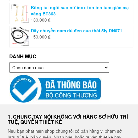
Bông tai ngôi sao nữ inox tòn ten tam giác mạ
vàng BT363
130,000
₫
Dây chuyền nam dù đen của thái 5ly DN071
150,000
₫
DANH MỤC
Danh
mục
1. CHUNG TAY NÓI KHÔNG VỚI HÀNG SỞ HỮU TRÍ
TUỆ, QUYỀN THIẾT KẾ
Nếu bạn phát hiện shop chúng tôi có bán hàng vi phạm sở
hữu trí tuệ, bản quyền, Nhãn hiệu hoặc quyền thiết kế hãy