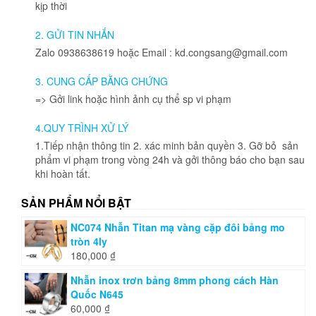
Các
kịp thời
tùy
chọn
2. GỬI TIN NHẮN
có
Zalo 0938638619 hoặc Email : kd.congsang@gmail.com
thể
được
3. CUNG CẤP BẰNG CHỨNG
chọn
=> Gởi link hoặc hình ảnh cụ thể sp vi phạm
trên
trang
4.QUY TRÌNH XỬ LÝ
sản
phẩm
1.Tiếp nhận thông tin 2. xác minh bản quyền 3. Gỡ bỏ sản
phẩm vi phạm trong vòng 24h và gởi thông báo cho bạn sau
khi hoàn tất.
SẢN PHẨM NỔI BẬT
NC074 Nhẫn Titan mạ vàng cặp đôi bảng mo
tròn 4ly
180,000
₫
Nhẫn inox trơn bảng 8mm phong cách Hàn
Quốc N645
60,000
₫