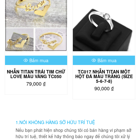
biến
thể.
Các
tùy
chọn
có
thể
được
chọn
Bấm mua
Bấm mua
trên
trang
NHẪN TITAN TRÁI TIM CHỮ
TC017 NHẪN TITAN MỘT
sản
LOVE MÀU VÀNG TC050
HỘT ĐÁ MÀU TRẮNG (SIZE
phẩm
5-6-7-8)
79,000
₫
90,000
₫
Sản
phẩm
này
có
nhiều
1.NÓI KHÔNG HÀNG SỠ HỮU TRÍ TUỆ
biến
Nếu bạn phát hiện shop chúng tôi có bán hàng vi phạm sở
thể.
hữu trí tuệ, thiết kế hãy thông báo ngay để chúng tôi xử lý