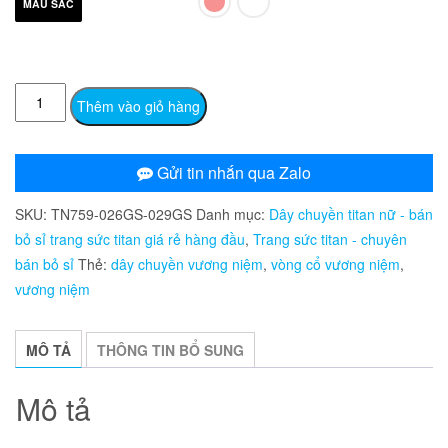
MÀU SẮC
TN759
Thêm vào giỏ hàng
Dây
chuyền
nữ
Gửi tin nhắn qua Zalo
titan
SKU:
TN759-026GS-029GS
Danh mục:
Dây chuyền titan nữ - bán
hình
bỏ sỉ trang sức titan giá rẻ hàng đầu
,
Trang sức titan - chuyên
vương
bán bỏ sỉ
Thẻ:
dây chuyền vương niệm
,
vòng cổ vương niệm
,
niệm
vương niệm
(Trắng/hồng)
số
lượng
MÔ TẢ
THÔNG TIN BỔ SUNG
Mô tả