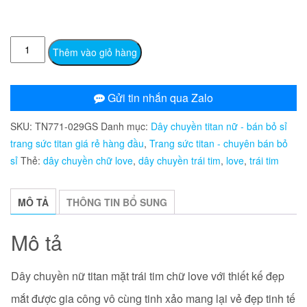
TN771
Thêm vào giỏ hàng
Dây
chuyền
nữ
Gửi tin nhắn qua Zalo
titan
SKU:
TN771-029GS
Danh mục:
Dây chuyền titan nữ - bán bỏ sỉ
mặt
trang sức titan giá rẻ hàng đầu
,
Trang sức titan - chuyên bán bỏ
trái
sỉ
Thẻ:
dây chuyền chữ love
,
dây chuyền trái tim
,
love
,
trái tim
tim
chữ
love
MÔ TẢ
THÔNG TIN BỔ SUNG
số
lượng
Mô tả
Dây chuyền nữ titan mặt trái tim chữ love với thiết kế đẹp
mắt được gia công vô cùng tinh xảo mang lại vẻ đẹp tinh tế