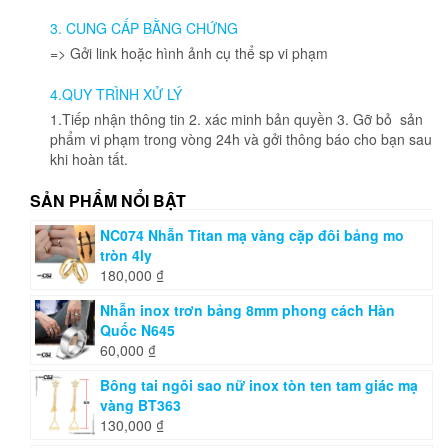
chọn
3. CUNG CẤP BẰNG CHỨNG
trên
=> Gởi link hoặc hình ảnh cụ thể sp vi phạm
trang
sản
4.QUY TRÌNH XỬ LÝ
phẩm
1.Tiếp nhận thông tin 2. xác minh bản quyền 3. Gỡ bỏ sản
phẩm vi phạm trong vòng 24h và gởi thông báo cho bạn sau
khi hoàn tất.
SẢN PHẨM NỔI BẬT
NC074 Nhẫn Titan mạ vàng cặp đôi bảng mo
tròn 4ly
180,000
₫
Nhẫn inox trơn bảng 8mm phong cách Hàn
Quốc N645
60,000
₫
Bông tai ngôi sao nữ inox tòn ten tam giác mạ
vàng BT363
130,000
₫