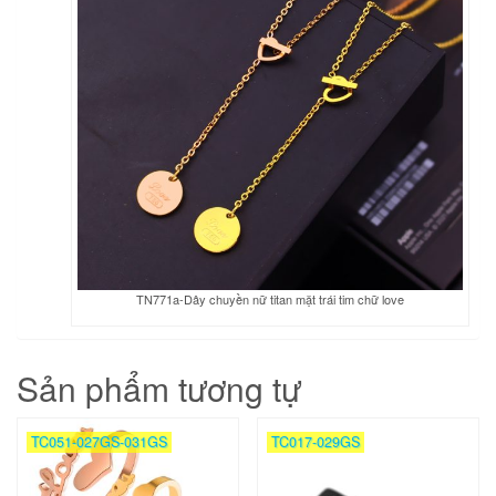
TN771a-Dây chuyền nữ titan mặt trái tim chữ love
Sản phẩm tương tự
TC051-027GS-031GS
TC017-029GS