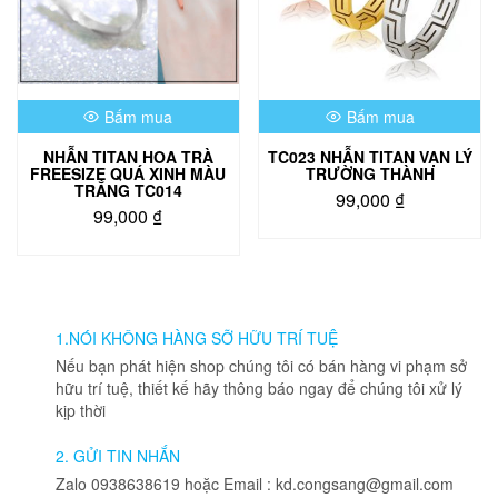
chọn
chọn
có
có
thể
thể
được
được
chọn
chọn
Bấm mua
Bấm mua
trên
trên
trang
trang
NHẪN TITAN HOA TRÀ
TC023 NHẪN TITAN VẠN LÝ
sản
sản
FREESIZE QUÁ XINH MÀU
TRƯỜNG THÀNH
phẩm
phẩm
TRẮNG TC014
99,000
₫
99,000
₫
Sản
phẩm
này
có
nhiều
1.NÓI KHÔNG HÀNG SỠ HỮU TRÍ TUỆ
biến
thể.
Nếu bạn phát hiện shop chúng tôi có bán hàng vi phạm sở
Các
hữu trí tuệ, thiết kế hãy thông báo ngay để chúng tôi xử lý
tùy
kịp thời
chọn
có
2. GỬI TIN NHẮN
thể
Zalo 0938638619 hoặc Email : kd.congsang@gmail.com
được