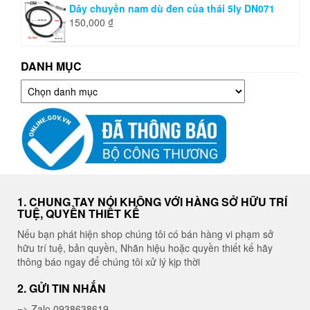
Dây chuyền nam dù đen của thái 5ly DN071
150,000
₫
DANH MỤC
Danh
mục
1. CHUNG TAY NÓI KHÔNG VỚI HÀNG SỞ HỮU TRÍ
TUỆ, QUYỀN THIẾT KẾ
Nếu bạn phát hiện shop chúng tôi có bán hàng vi phạm sở
hữu trí tuệ, bản quyền, Nhãn hiệu hoặc quyền thiết kế hãy
thông báo ngay để chúng tôi xử lý kịp thời
2. GỬI TIN NHẮN
=> Zalo 0938638619