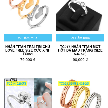
Bấm mua
Bấm mua
NHẪN TITAN TRÁI TIM CHỮ
TC017 NHẪN TITAN MỘT
LOVE FREE SIZE CỰC XINH
HỘT ĐÁ MÀU TRẮNG (SIZE
TC051
5-6-7-8)
79,000
₫
90,000
₫
Sản
Sản
phẩm
phẩm
này
này
có
có
TC014-029GS
TC023-029GS-033GS
nhiều
nhiều
biến
biến
thể.
thể.
Các
Các
tùy
tùy