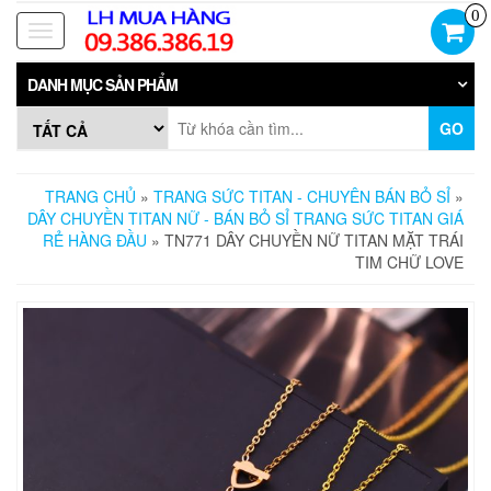
Skip
0
to
Toggle
the
navigation
content
DANH MỤC SẢN PHẨM
GO
TRANG CHỦ
»
TRANG SỨC TITAN - CHUYÊN BÁN BỎ SỈ
»
DÂY CHUYỀN TITAN NỮ - BÁN BỎ SỈ TRANG SỨC TITAN GIÁ
RẺ HÀNG ĐẦU
» TN771 DÂY CHUYỀN NỮ TITAN MẶT TRÁI
TIM CHỮ LOVE