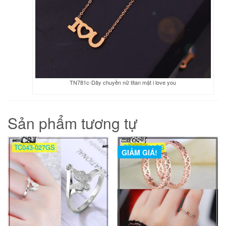
TN781c-Dây chuyền nữ titan mặt i love you
Sản phẩm tương tự
TC043-027GS
TC008-020GS
GIẢM GIÁ!