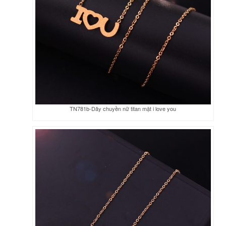
TN781b-Dây chuyền nữ titan mặt i love you