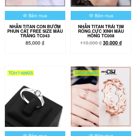
Bấm mua
Bấm mua
NHẪN TITAN CON BƯỚM
NHẪN TITAN TRÁI TIM
PHUN CÁT FREE SIZE MÀU
RỔNG CỰC XINH MÀU
TRẮNG TC043
HỒNG TC008
Giá
Giá
85,000
₫
110,000
₫
30,000
₫
gốc
hiện
là:
tại
110,000 ₫.
là:
30,000
TC017-029GS
TC027-034GS
Bấm mua
Bấm mua