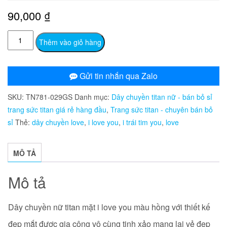
90,000
₫
TN781
Thêm vào giỏ hàng
Dây
chuyền
nữ
Gửi tin nhắn qua Zalo
titan
SKU:
TN781-029GS
Danh mục:
Dây chuyền titan nữ - bán bỏ sỉ
mặt
trang sức titan giá rẻ hàng đầu
,
Trang sức titan - chuyên bán bỏ
i
sỉ
Thẻ:
dây chuyền love
,
i love you
,
i trái tim you
,
love
love
you
số
MÔ TẢ
lượng
Mô tả
Dây chuyền nữ titan mặt i love you màu hồng với thiết kế
đẹp mắt được gia công vô cùng tinh xảo mang lại vẻ đẹp