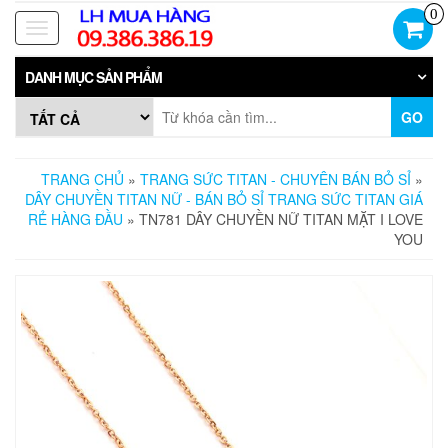
Skip
0
to
Toggle
the
navigation
content
DANH MỤC SẢN PHẨM
GO
TRANG CHỦ
»
TRANG SỨC TITAN - CHUYÊN BÁN BỎ SỈ
»
DÂY CHUYỀN TITAN NỮ - BÁN BỎ SỈ TRANG SỨC TITAN GIÁ
RẺ HÀNG ĐẦU
» TN781 DÂY CHUYỀN NỮ TITAN MẶT I LOVE
YOU