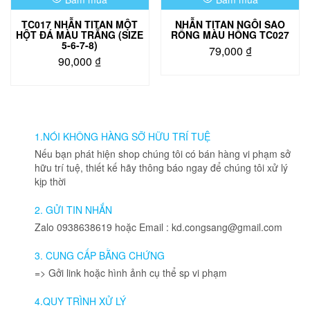
TC017 NHẪN TITAN MỘT
NHẪN TITAN NGÔI SAO
HỘT ĐÁ MÀU TRẮNG (SIZE
RỔNG MÀU HỒNG TC027
5-6-7-8)
79,000
₫
90,000
₫
Sản
phẩm
này
có
nhiều
1.NÓI KHÔNG HÀNG SỠ HỮU TRÍ TUỆ
biến
Nếu bạn phát hiện shop chúng tôi có bán hàng vi phạm sở
thể.
hữu trí tuệ, thiết kế hãy thông báo ngay để chúng tôi xử lý
Các
kịp thời
tùy
chọn
2. GỬI TIN NHẮN
có
Zalo 0938638619 hoặc Email : kd.congsang@gmail.com
thể
được
3. CUNG CẤP BẰNG CHỨNG
chọn
=> Gởi link hoặc hình ảnh cụ thể sp vi phạm
trên
trang
4.QUY TRÌNH XỬ LÝ
sản