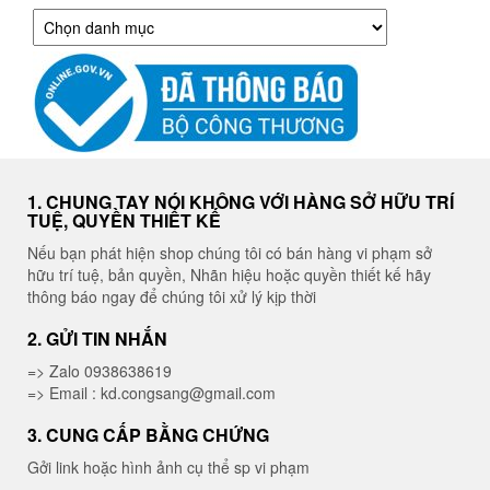
Danh
mục
1. CHUNG TAY NÓI KHÔNG VỚI HÀNG SỞ HỮU TRÍ
TUỆ, QUYỀN THIẾT KẾ
Nếu bạn phát hiện shop chúng tôi có bán hàng vi phạm sở
hữu trí tuệ, bản quyền, Nhãn hiệu hoặc quyền thiết kế hãy
thông báo ngay để chúng tôi xử lý kịp thời
2. GỬI TIN NHẮN
=> Zalo 0938638619
=> Email : kd.congsang@gmail.com
3. CUNG CẤP BẰNG CHỨNG
Gởi link hoặc hình ảnh cụ thể sp vi phạm