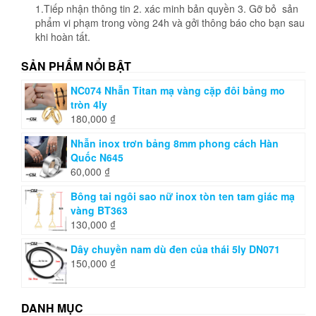
phẩm
1.Tiếp nhận thông tin 2. xác minh bản quyền 3. Gỡ bỏ sản
phẩm vi phạm trong vòng 24h và gởi thông báo cho bạn sau
khi hoàn tất.
SẢN PHẨM NỔI BẬT
NC074 Nhẫn Titan mạ vàng cặp đôi bảng mo
tròn 4ly
180,000
₫
Nhẫn inox trơn bảng 8mm phong cách Hàn
Quốc N645
60,000
₫
Bông tai ngôi sao nữ inox tòn ten tam giác mạ
vàng BT363
130,000
₫
Dây chuyền nam dù đen của thái 5ly DN071
150,000
₫
DANH MỤC