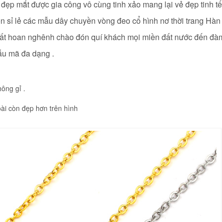
kế đẹp mắt được gia công vô cùng tinh xảo mang lại vẻ đẹp tinh t
ôn sỉ lẻ các mẫu dây chuyền vòng đeo cổ hình nơ
thời trang Hà
ôi rất hoan nghênh chào đón quí khách mọi miền đất nước đến đ
mẫu mã đa dạng .
hông gỉ .
ài còn đẹp hơn trên hình