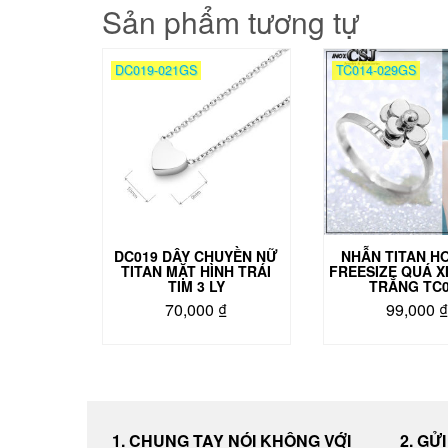
Sản phẩm tương tự
DC019-021GS
TC014-029GS
DC019 DÂY CHUYỀN NỮ
NHẪN TITAN H
TITAN MẶT HÌNH TRÁI
FREESIZE QUÁ X
TIM 3 LY
TRẮNG TC
70,000
₫
99,000
1. CHUNG TAY NÓI KHÔNG VỚI
2. GỬ