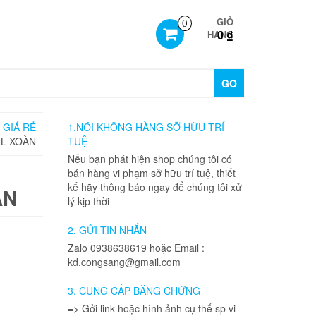
GIỎ
0
0 ₫
HÀNG
GO
 GIÁ RẺ
1.NÓI KHÔNG HÀNG SỠ HỮU TRÍ
LL XOÀN
TUỆ
Nếu bạn phát hiện shop chúng tôi có
bán hàng vi phạm sở hữu trí tuệ, thiết
kế hãy thông báo ngay để chúng tôi xử
ÀN
lý kịp thời
2. GỬI TIN NHẮN
Zalo 0938638619 hoặc Email :
kd.congsang@gmail.com
3. CUNG CẤP BẰNG CHỨNG
=> Gởi link hoặc hình ảnh cụ thể sp vi