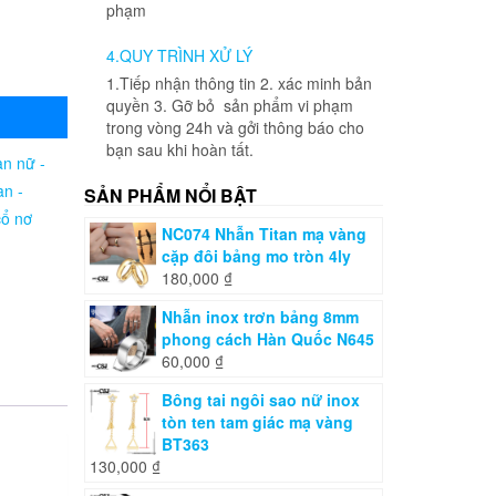
phạm
4.QUY TRÌNH XỬ LÝ
1.Tiếp nhận thông tin 2. xác minh bản
quyền 3. Gỡ bỏ sản phẩm vi phạm
trong vòng 24h và gởi thông báo cho
bạn sau khi hoàn tất.
an nữ -
an -
SẢN PHẨM NỔI BẬT
cổ nơ
NC074 Nhẫn Titan mạ vàng
cặp đôi bảng mo tròn 4ly
180,000
₫
Nhẫn inox trơn bảng 8mm
phong cách Hàn Quốc N645
60,000
₫
Bông tai ngôi sao nữ inox
tòn ten tam giác mạ vàng
BT363
130,000
₫