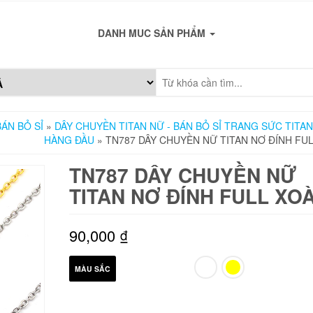
DANH MUC SẢN PHẨM
ÁN BỎ SỈ
»
DÂY CHUYỀN TITAN NỮ - BÁN BỎ SỈ TRANG SỨC TITAN
HÀNG ĐẦU
» TN787 DÂY CHUYỀN NỮ TITAN NƠ ĐÍNH FU
TN787 DÂY CHUYỀN NỮ
TITAN NƠ ĐÍNH FULL XO
90,000
₫
MÀU SẮC