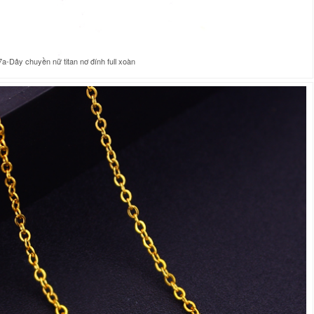
a-Dây chuyền nữ titan nơ đính full xoàn