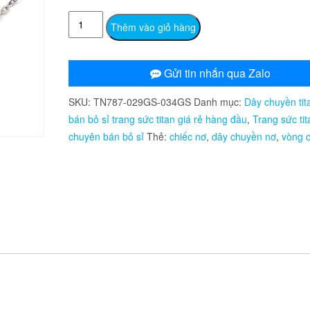
TN787
Thêm vào giỏ hàng
Dây
chuyền
nữ
Gửi tin nhắn qua Zalo
titan
SKU:
TN787-029GS-034GS
Danh mục:
Dây chuyền tit
nơ
bán bỏ sỉ trang sức titan giá rẻ hàng đầu
,
Trang sức tit
đính
chuyên bán bỏ sỉ
Thẻ:
chiếc nơ
,
dây chuyền nơ
,
vòng 
full
xoàn
số
lượng