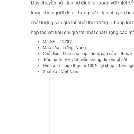
Dây chuyền nữ titan nơ đính full xoàn với thiết 
trọng cho người đeo . Trang sức titan chuyên bu
chất lượng cao giá tốt nhất thị trường. Chúng t
hợp tác với tiêu chí giá tốt nhất chất lượng cao 
Mã SP : TN787
Màu sắc : Trắng, Vàng .
Chất liệu : titan cao cấp – inox cao cấp – thép k
.Bảo hành :BH vĩnh viễn không đen và gỉ sắt
Hình ảnh :chụp thực tế 100% tại shop – bên ngo
Xuất xứ : Việt Nam.