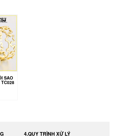
ÔI SAO
 TC028
NG
4.QUY TRÌNH XỬ LÝ