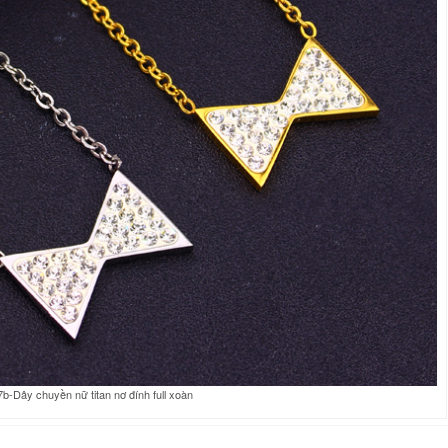
b-Dây chuyền nữ titan nơ đính full xoàn