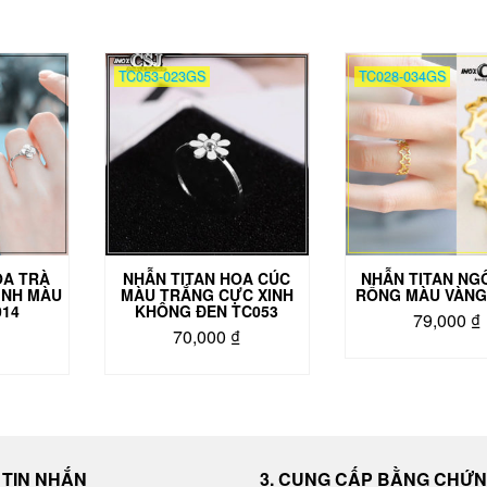
TC053-023GS
TC028-034GS
OA TRÀ
NHẪN TITAN HOA CÚC
NHẪN TITAN NG
INH MÀU
MÀU TRẮNG CỰC XINH
RỔNG MÀU VÀNG
014
KHÔNG ĐEN TC053
79,000
₫
₫
70,000
₫
Sản
phẩm
này
có
nhiều
biến
I TIN NHẮN
3. CUNG CẤP BẰNG CHỨ