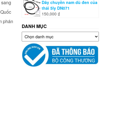
ế sang
Dây chuyền nam dù đen của
thái 5ly DN071
n Quốc
150,000
₫
àm phán
DANH MỤC
Danh
mục