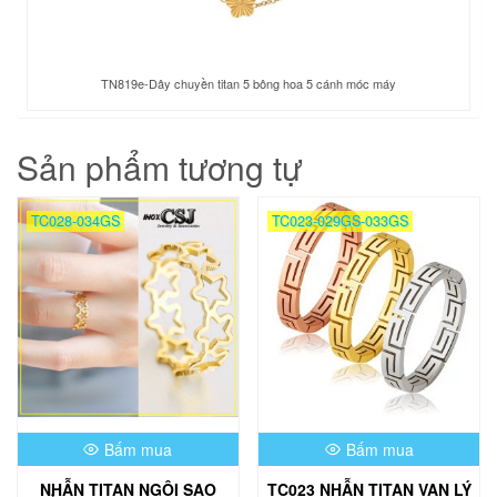
TN819e-Dây chuyền titan 5 bông hoa 5 cánh móc máy
Sản phẩm tương tự
TC028-034GS
TC023-029GS-033GS
Bấm mua
Bấm mua
NHẪN TITAN NGÔI SAO
TC023 NHẪN TITAN VẠN LÝ