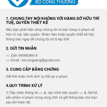
1. CHUNG TAY NÓI KHÔNG VỚI HÀNG SỞ HỮU TRÍ
TUỆ, QUYỀN THIẾT KẾ
Nếu bạn phát hiện shop chúng tôi có bán hàng vi phạm sở
hữu trí tuệ, bản quyền, Nhãn hiệu hoặc quyền thiết kế hãy
thông báo ngay để chúng tôi xử lý kịp thời
2. GỬI TIN NHẮN
=> Zalo 0938638619
=> Email : kd.congsang@gmail.com
3. CUNG CẤP BẰNG CHỨNG
Gởi link hoặc hình ảnh cụ thể sp vi phạm
4.QUY TRÌNH XỬ LÝ
1.
Tiếp nhận thông tin =>
2.
xác minh bản quyền =>
3.
Gỡ bỏ
sản phẩm vi phạm trong vòng 24h và gởi thông báo cho bạn
sau khi hoàn tất.