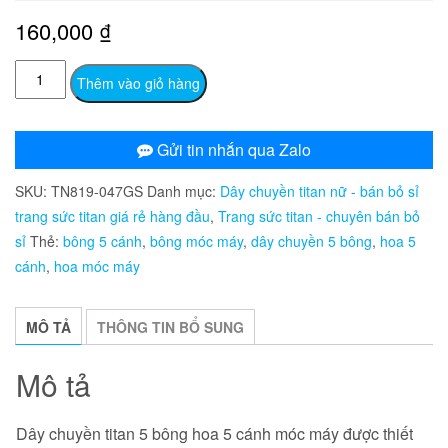
160,000
₫
TN819
Thêm vào giỏ hàng
Dây
chuyền
titan
Gửi tin nhắn qua Zalo
5
SKU:
TN819-047GS
Danh mục:
Dây chuyền titan nữ - bán bỏ sỉ
bông
trang sức titan giá rẻ hàng đầu
,
Trang sức titan - chuyên bán bỏ
hoa
sỉ
Thẻ:
bông 5 cánh
,
bông móc máy
,
dây chuyền 5 bông
,
hoa 5
5
cánh
,
hoa móc máy
cánh
móc
máy
MÔ TẢ
THÔNG TIN BỔ SUNG
số
lượng
Mô tả
Dây chuyền titan 5 bông hoa 5 cánh móc máy được thiết