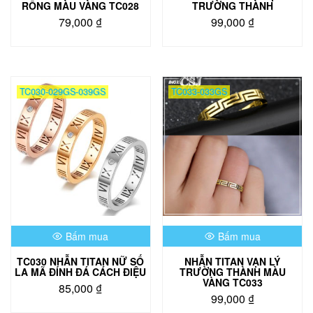
RỔNG MÀU VÀNG TC028
TRƯỜNG THÀNH
79,000
₫
99,000
₫
Sản
phẩm
này
có
TC030-029GS-039GS
TC033-033GS
nhiều
biến
thể.
Các
tùy
chọn
có
thể
được
chọn
Bấm mua
Bấm mua
trên
trang
TC030 NHẪN TITAN NỮ SỐ
NHẪN TITAN VẠN LÝ
sản
LA MÃ ĐÍNH ĐÁ CÁCH ĐIỆU
TRƯỜNG THÀNH MÀU
phẩm
VÀNG TC033
85,000
₫
99,000
₫
Sản