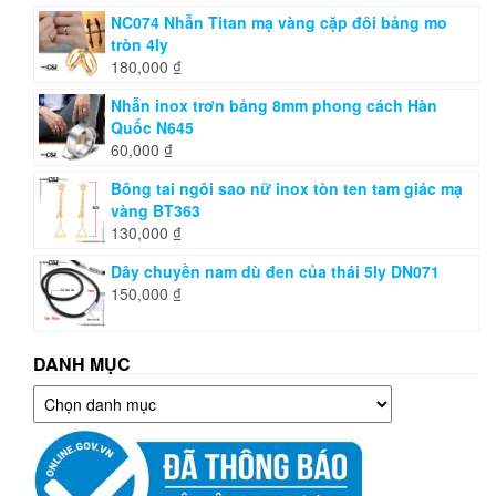
NC074 Nhẫn Titan mạ vàng cặp đôi bảng mo
tròn 4ly
180,000
₫
Nhẫn inox trơn bảng 8mm phong cách Hàn
Quốc N645
60,000
₫
Bông tai ngôi sao nữ inox tòn ten tam giác mạ
vàng BT363
130,000
₫
Dây chuyền nam dù đen của thái 5ly DN071
150,000
₫
DANH MỤC
Danh
mục