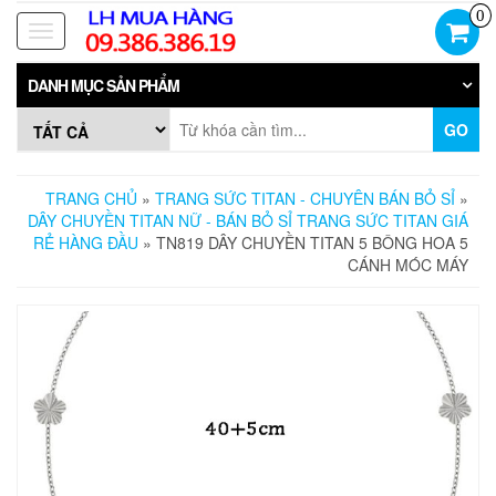
Skip
0
to
Toggle
the
navigation
content
DANH MỤC SẢN PHẨM
GO
TRANG CHỦ
»
TRANG SỨC TITAN - CHUYÊN BÁN BỎ SỈ
»
DÂY CHUYỀN TITAN NỮ - BÁN BỎ SỈ TRANG SỨC TITAN GIÁ
RẺ HÀNG ĐẦU
» TN819 DÂY CHUYỀN TITAN 5 BÔNG HOA 5
CÁNH MÓC MÁY