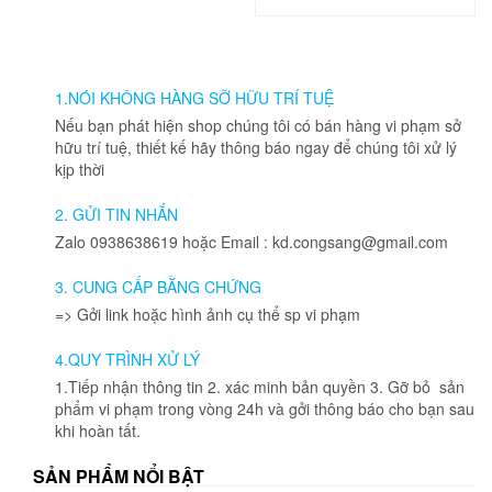
phẩm
này
có
nhiều
1.NÓI KHÔNG HÀNG SỠ HỮU TRÍ TUỆ
biến
thể.
Nếu bạn phát hiện shop chúng tôi có bán hàng vi phạm sở
Các
hữu trí tuệ, thiết kế hãy thông báo ngay để chúng tôi xử lý
tùy
kịp thời
chọn
có
2. GỬI TIN NHẮN
thể
Zalo 0938638619 hoặc Email : kd.congsang@gmail.com
được
chọn
3. CUNG CẤP BẰNG CHỨNG
trên
=> Gởi link hoặc hình ảnh cụ thể sp vi phạm
trang
sản
4.QUY TRÌNH XỬ LÝ
phẩm
1.Tiếp nhận thông tin 2. xác minh bản quyền 3. Gỡ bỏ sản
phẩm vi phạm trong vòng 24h và gởi thông báo cho bạn sau
khi hoàn tất.
SẢN PHẨM NỔI BẬT