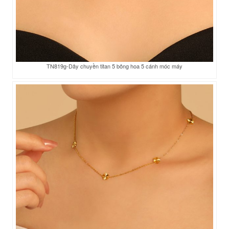
TN819g-Dây chuyền titan 5 bông hoa 5 cánh móc máy