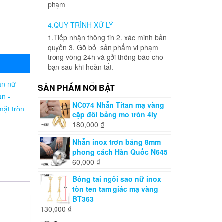
phạm
4.QUY TRÌNH XỬ LÝ
1.Tiếp nhận thông tin 2. xác minh bản
quyền 3. Gỡ bỏ sản phẩm vi phạm
trong vòng 24h và gởi thông báo cho
bạn sau khi hoàn tất.
an nữ -
SẢN PHẨM NỔI BẬT
an -
NC074 Nhẫn Titan mạ vàng
mặt tròn
cặp đôi bảng mo tròn 4ly
180,000
₫
Nhẫn inox trơn bảng 8mm
phong cách Hàn Quốc N645
60,000
₫
Bông tai ngôi sao nữ inox
tòn ten tam giác mạ vàng
BT363
130,000
₫