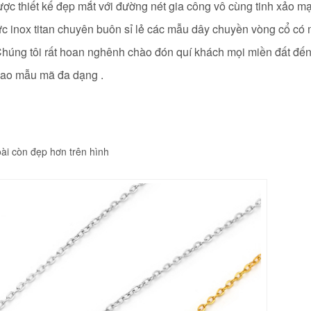
được thiết kế đẹp mắt với đường nét gia công vô cùng tinh xảo mạ
c inox titan chuyên buôn sỉ lẻ các mẫu dây chuyền vòng cổ có m
g. Chúng tôi rất hoan nghênh chào đón quí khách mọi miền đất đ
g cao mẫu mã đa dạng .
ài còn đẹp hơn trên hình