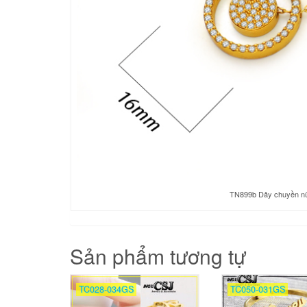
TN899b Dây chuyền nữ t
Sản phẩm tương tự
TC028-034GS
TC050-031GS