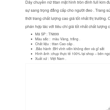
Dây chuyền nữ titan mặt hình tròn đính full kim 
sự sang trọng đẳng cấp cho người đeo . Trang sứ
thời trang chất lượng cao giá tốt nhất thị trườn
phán hợp tác với tiêu chí giá tốt nhất chất lượn
Mã SP : TN899
Màu sắc : màu Vàng, trắng .
Chất liệu : titan
Cao cấp
.
.Bảo hành :BH vĩnh viễn không đen và gỉ sắt
Hình ảnh :chụp thực tế 100% tại shop – bên ngo
Xuất xứ : Việt Nam .