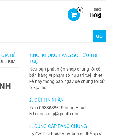
GIỎ
0
0 ₫
HÀNG
GO
 GIÁ RẺ
1.NÓI KHÔNG HÀNG SỠ HỮU TRÍ
ULL KIM
TUỆ
Nếu bạn phát hiện shop chúng tôi có
bán hàng vi phạm sở hữu trí tuệ, thiết
kế hãy thông báo ngay để chúng tôi xử
ÍNH
lý kịp thời
2. GỬI TIN NHẮN
Zalo 0938638619 hoặc Email :
kd.congsang@gmail.com
3. CUNG CẤP BẰNG CHỨNG
=> Gởi link hoặc hình ảnh cụ thể sp vi