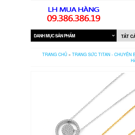
Skip
to
the
content
DANH MỤC SẢN PHẨM
TRANG CHỦ
»
TRANG SỨC TITAN - CHUYÊN B
H