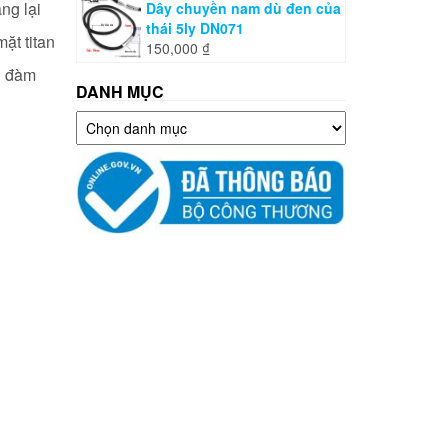
ng lại
Dây chuyền nam dù đen của
thái 5ly DN071
ặt titan
150,000
₫
ến đàm
DANH MỤC
Danh
mục