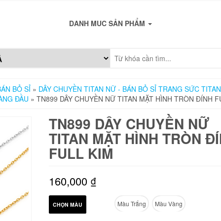
DANH MUC SẢN PHẨM
ÁN BỎ SỈ
»
DÂY CHUYỀN TITAN NỮ - BÁN BỎ SỈ TRANG SỨC TITAN
ÀNG ĐẦU
» TN899 DÂY CHUYỀN NỮ TITAN MẶT HÌNH TRÒN ĐÍNH F
TN899 DÂY CHUYỀN NỮ
TITAN MẶT HÌNH TRÒN Đ
FULL KIM
160,000
₫
Màu Trắng
Màu Vàng
CHỌN MÀU