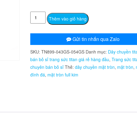
TN899
Thêm vào giỏ hàng
Dây
chuyền
nữ
Gửi tin nhắn qua Zalo
titan
SKU:
TN899-043GS-054GS
Danh mục:
Dây chuyền tit
mặt
bán bỏ sỉ trang sức titan giá rẻ hàng đầu
,
Trang sức tit
hình
chuyên bán bỏ sỉ
Thẻ:
dây chuyền mặt tròn
,
mặt tròn
,
tròn
đính đá
,
mặt tròn full kim
đính
full
kim
số
lượng