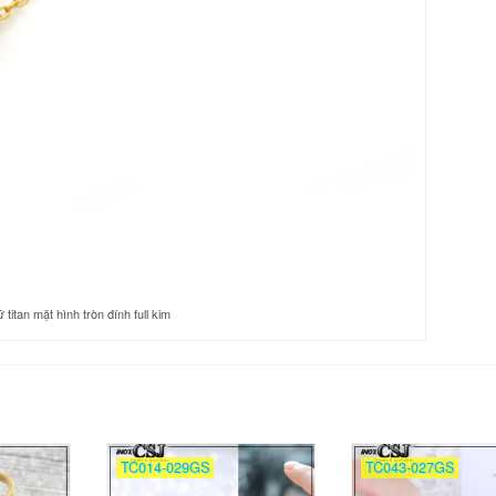
itan mặt hình tròn đính full kim
TC014-029GS
TC043-027GS