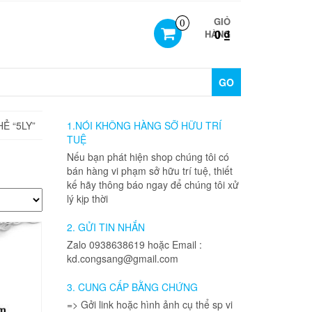
GIỎ
0
0 ₫
HÀNG
GO
Ẻ “5LY”
1.NÓI KHÔNG HÀNG SỠ HỮU TRÍ
TUỆ
Nếu bạn phát hiện shop chúng tôi có
bán hàng vi phạm sở hữu trí tuệ, thiết
kế hãy thông báo ngay để chúng tôi xử
lý kịp thời
2. GỬI TIN NHẮN
Zalo 0938638619 hoặc Email :
kd.congsang@gmail.com
3. CUNG CẤP BẰNG CHỨNG
=> Gởi link hoặc hình ảnh cụ thể sp vi