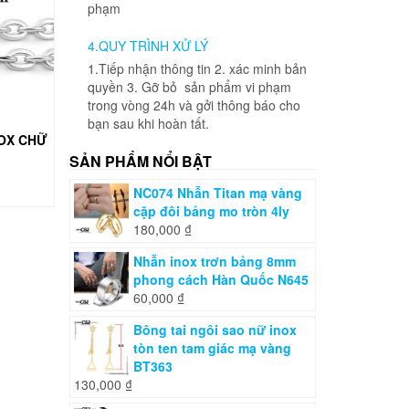
phạm
4.QUY TRÌNH XỬ LÝ
1.Tiếp nhận thông tin 2. xác minh bản
quyền 3. Gỡ bỏ sản phẩm vi phạm
trong vòng 24h và gởi thông báo cho
bạn sau khi hoàn tất.
NOX CHỮ
SẢN PHẨM NỔI BẬT
NC074 Nhẫn Titan mạ vàng
cặp đôi bảng mo tròn 4ly
180,000
₫
Nhẫn inox trơn bảng 8mm
phong cách Hàn Quốc N645
60,000
₫
Bông tai ngôi sao nữ inox
tòn ten tam giác mạ vàng
BT363
130,000
₫