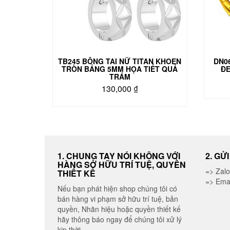
TB245 BÔNG TAI NỮ TITAN KHOEN
DN0
TRÒN BẢNG 5MM HỌA TIẾT QUẢ
ĐE
TRÁM
130,000
₫
Sản
phẩm
này
có
nhiều
biến
1. CHUNG TAY NÓI KHÔNG VỚI
2. GỬ
HÀNG SỞ HỮU TRÍ TUỆ, QUYỀN
thể.
=> Zal
THIẾT KẾ
Các
=> Ema
tùy
Nếu bạn phát hiện shop chúng tôi có
chọn
bán hàng vi phạm sở hữu trí tuệ, bản
có
quyền, Nhãn hiệu hoặc quyền thiết kế
thể
hãy thông báo ngay để chúng tôi xử lý
được
kịp thời