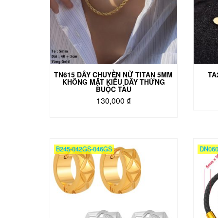
TN615 DÂY CHUYỀN NỮ TITAN 5MM
TA
KHÔNG MẶT KIỂU DÂY THỪNG
BUỘC TÀU
130,000
₫
B245-042GS-046GS
DN060