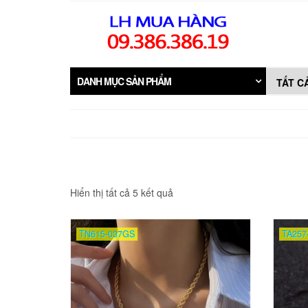
Skip
to
the
content
DANH MỤC SẢN PHẨM
Đã
Hiển thị tất cả 5 kết quả
sắp
xếp
theo
TN615-037GS
TA257
mới
nhất