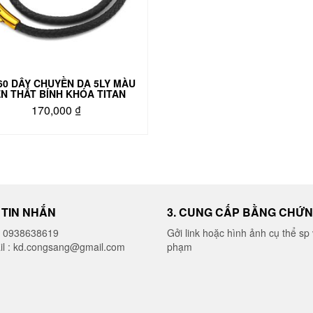
được
chọn
trên
trang
sản
phẩm
60 DÂY CHUYỀN DA 5LY MÀU
N THẮT BÍNH KHÓA TITAN
170,000
₫
I TIN NHẮN
3. CUNG CẤP BẰNG CHỨ
o 0938638619
Gởi link hoặc hình ảnh cụ thể sp 
il : kd.congsang@gmail.com
phạm