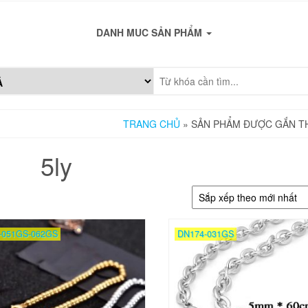
DANH MUC SẢN PHẨM
TRANG CHỦ
» SẢN PHẨM ĐƯỢC GẮN TH
5ly
-051GS-062GS
DN174-031GS