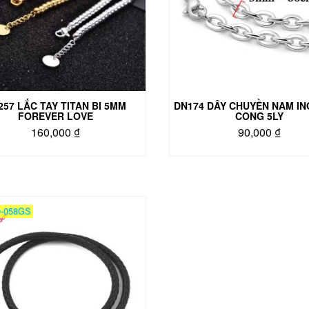
257 LẮC TAY TITAN BI 5MM
DN174 DÂY CHUYỀN NAM I
FOREVER LOVE
CONG 5LY
160,000
₫
90,000
₫
Sản
phẩm
này
có
nhiều
-058GS
biến
thể.
Các
tùy
chọn
có
thể