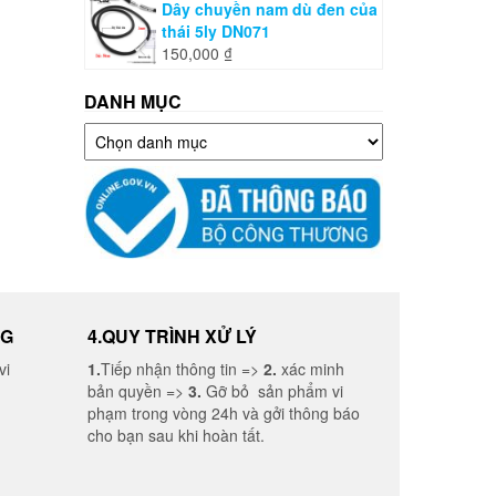
Dây chuyền nam dù đen của
thái 5ly DN071
150,000
₫
DANH MỤC
Danh
mục
NG
4.QUY TRÌNH XỬ LÝ
vi
1.
Tiếp nhận thông tin =>
2.
xác minh
bản quyền =>
3.
Gỡ bỏ sản phẩm vi
phạm trong vòng 24h và gởi thông báo
cho bạn sau khi hoàn tất.