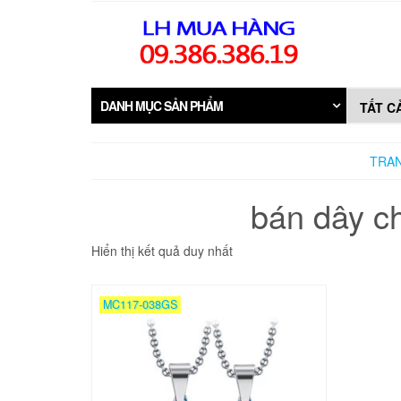
Skip
to
the
content
DANH MỤC SẢN PHẨM
TRA
bán dây c
Hiển thị kết quả duy nhất
MC117-038GS