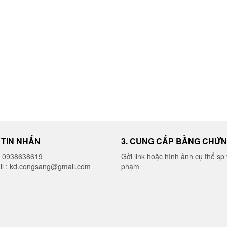
I TIN NHẮN
3. CUNG CẤP BẰNG CHỨ
o 0938638619
Gởi link hoặc hình ảnh cụ thể sp 
il : kd.congsang@gmail.com
phạm