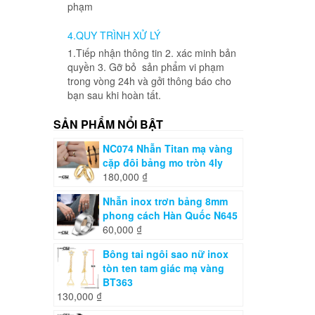
phạm
4.QUY TRÌNH XỬ LÝ
1.Tiếp nhận thông tin 2. xác minh bản
quyền 3. Gỡ bỏ sản phẩm vi phạm
trong vòng 24h và gởi thông báo cho
bạn sau khi hoàn tất.
SẢN PHẨM NỔI BẬT
NC074 Nhẫn Titan mạ vàng
cặp đôi bảng mo tròn 4ly
180,000
₫
Nhẫn inox trơn bảng 8mm
phong cách Hàn Quốc N645
60,000
₫
Bông tai ngôi sao nữ inox
tòn ten tam giác mạ vàng
BT363
130,000
₫