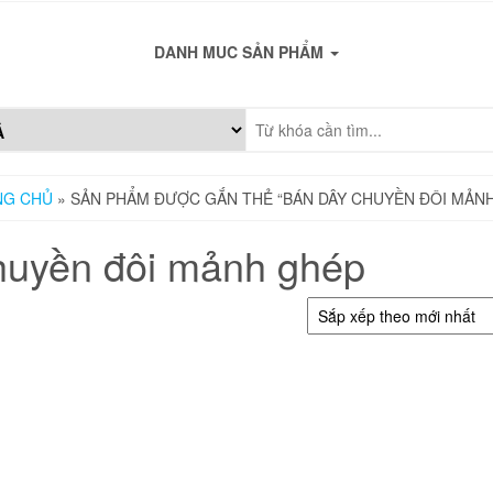
DANH MUC SẢN PHẨM
NG CHỦ
» SẢN PHẨM ĐƯỢC GẮN THẺ “BÁN DÂY CHUYỀN ĐÔI MẢN
huyền đôi mảnh ghép