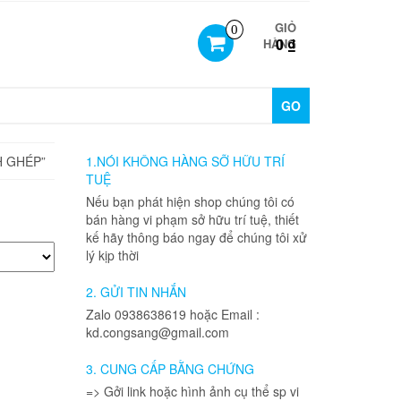
GIỎ
0
0 ₫
HÀNG
GO
H GHÉP”
1.NÓI KHÔNG HÀNG SỠ HỮU TRÍ
TUỆ
Nếu bạn phát hiện shop chúng tôi có
bán hàng vi phạm sở hữu trí tuệ, thiết
kế hãy thông báo ngay để chúng tôi xử
lý kịp thời
2. GỬI TIN NHẮN
Zalo 0938638619 hoặc Email :
kd.congsang@gmail.com
3. CUNG CẤP BẰNG CHỨNG
=> Gởi link hoặc hình ảnh cụ thể sp vi