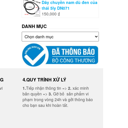
Dây chuyền nam dù đen của
thái 5ly DN071
150,000
₫
DANH MỤC
Danh
mục
NG
4.QUY TRÌNH XỬ LÝ
vi
1.
Tiếp nhận thông tin =>
2.
xác minh
bản quyền =>
3.
Gỡ bỏ sản phẩm vi
phạm trong vòng 24h và gởi thông báo
cho bạn sau khi hoàn tất.